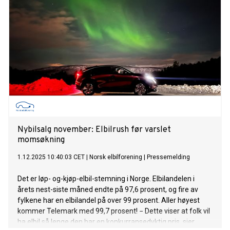
Nybilsalg november: Elbilrush før varslet
momsøkning
1.12.2025 10:40:03 CET
|
Norsk elbilforening
|
Pressemelding
Det er løp- og-kjøp-elbil-stemning i Norge. Elbilandelen i
årets nest-siste måned endte på 97,6 prosent, og fire av
fylkene har en elbilandel på over 99 prosent. Aller høyest
kommer Telemark med 99,7 prosent! − Dette viser at folk vil
ha elbil så lenge den har en konkurransedyktig pris, sier