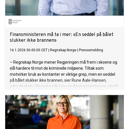
Finansministeren må ta i mer: «En seddel på bålet
slukker ikke brannen»
16.1.2026 06:00:00 CET
|
Regnskap Norge
|
Pressemelding
– Regnskap Norge mener Regjeringen må frem i skoene og
slå hardere til mot de kriminelle miljøene. Tiltak som
motvirker bruk av kontanter er viktige grep, men en seddel
på bålet slukker ikke brannen, sier Rune Aale-Hansen,
adm.direktør i Regnskap Norge om finansministerens utspill
om å avvikle 1000-tiusenlappen.