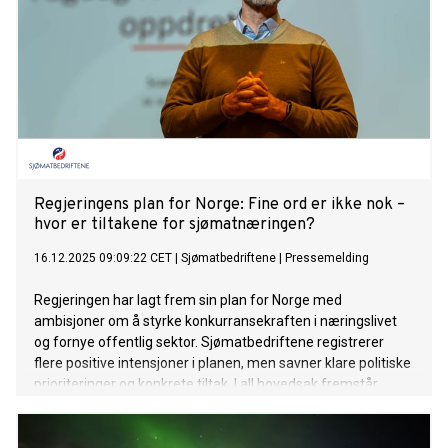
Regjeringens plan for Norge: Fine ord er ikke nok –
hvor er tiltakene for sjømatnæringen?
16.12.2025 09:09:22 CET
|
Sjømatbedriftene
|
Pressemelding
Regjeringen har lagt frem sin plan for Norge med
ambisjoner om å styrke konkurransekraften i næringslivet
og fornye offentlig sektor. Sjømatbedriftene registrerer
flere positive intensjoner i planen, men savner klare politiske
prioriteringer og konkrete tiltak. I all hovedsak fremstår
planen som en overordnet intensjonserklæring – uten
tydelige mål og forpliktelser.