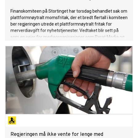
Finanskomiteen på Stortinget har torsdag behandlet sak om
plattformnøytralt momsfritak, der et bredt flertall i komiteen
ber regjeringen utrede et plattformnøytralt fritak for
merverdiavgift for nyhetstjenester. Vedtaket blir sett på
som en seier for medieorganisasjoner som Parat Media og
MBL og alle andre som har kjempet for like
konkurransevilkår mot globale teknologigiganter.
Regjeringen må ikke vente for lenge med