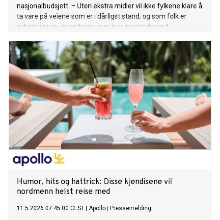
nasjonalbudsjett. – Uten ekstra midler vil ikke fylkene klare å
ta vare på veiene som er i dårligst stand, og som folk er
avhengige av i hverdagen, sier Ingunn Handagard,
pressesjef i NAF.
Humor, hits og hattrick: Disse kjendisene vil
nordmenn helst reise med
11.5.2026 07:45:00 CEST
|
Apollo
|
Pressemelding