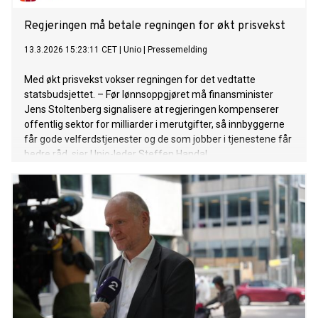
Regjeringen må betale regningen for økt prisvekst
13.3.2026 15:23:11 CET
|
Unio
|
Pressemelding
Med økt prisvekst vokser regningen for det vedtatte
statsbudsjettet. – Før lønnsoppgjøret må finansminister
Jens Stoltenberg signalisere at regjeringen kompenserer
offentlig sektor for milliarder i merutgifter, så innbyggerne
får gode velferdstjenester og de som jobber i tjenestene får
bedre råd, sier Unio-leder Steffen Handal.