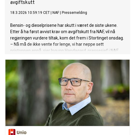
avgiftskutt
18.3.2026 10:59:19 CET
|
NAF
|
Pressemelding
Bensin- og dieselprisene har skutt i været de siste ukene.
Etter å ha først avvist krav om avgiftskutt fra NAF, vil nå
regjeringen vurdere tiltak, kom det frem i Stortinget onsdag.
– Nå må de ikke vente for lenge, vi har neppe sett
pristoppen ennå, sier Ingunn Handagard, pressesjef i NAF.