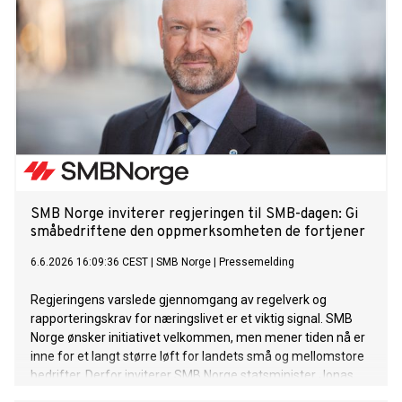
SMB Norge inviterer regjeringen til SMB-dagen: Gi
småbedriftene den oppmerksomheten de fortjener
6.6.2026 16:09:36 CEST
|
SMB Norge
|
Pressemelding
Regjeringens varslede gjennomgang av regelverk og
rapporteringskrav for næringslivet er et viktig signal. SMB
Norge ønsker initiativet velkommen, men mener tiden nå er
inne for et langt større løft for landets små og mellomstore
bedrifter. Derfor inviterer SMB Norge statsminister Jonas
Gahr Støre, finansminister Jens Stoltenberg og