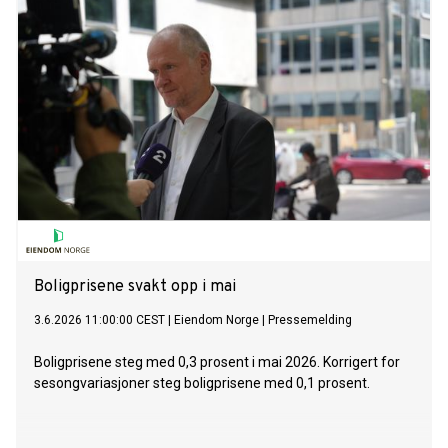
næringsminister Cecilie Myrseth til markeringen av FNs
internasjonale dag for små og mellomstore bedrifter 27.
juni.
Boligprisene svakt opp i mai
3.6.2026 11:00:00 CEST
|
Eiendom Norge
|
Pressemelding
Boligprisene steg med 0,3 prosent i mai 2026. Korrigert for
sesongvariasjoner steg boligprisene med 0,1 prosent.