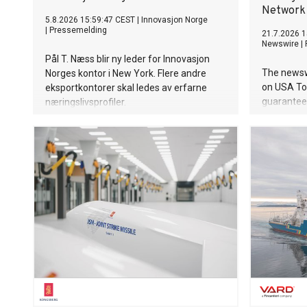
Network
5.8.2026 15:59:47 CEST
|
Innovasjon Norge
|
Pressemelding
21.7.2026 1
Newswire
|
Pål T. Næss blir ny leder for Innovasjon
The newsw
Norges kontor i New York. Flere andre
on USA Tod
eksportkontorer skal ledes av erfarne
guaranteed
næringslivsprofiler.
rating loc
visibility