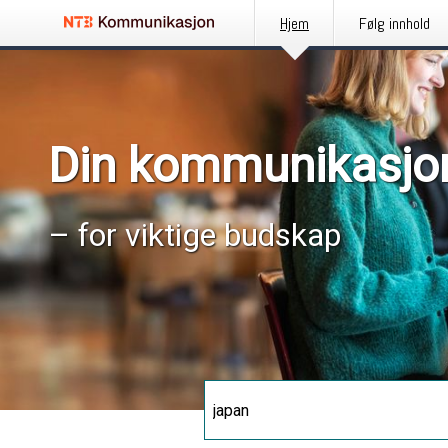
Hjem
Følg innhold
Din kommunikasjo
– for viktige budskap