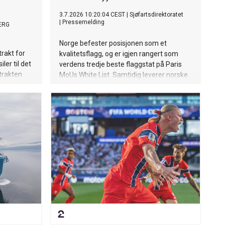
3.7.2026 10:20:04 CEST
|
Sjøfartsdirektoratet
|
Pressemelding
ERG
Norge befester posisjonen som et
rakt for
kvalitetsflagg, og er igjen rangert som
ler til det
verdens tredje beste flaggstat på Paris
trakten
MoUs White List. Samtidig leverer norske
millioner.
skip sterke resultater i både Tokyo MoU
og US Coast Guards Qualship 21-program
- internasjonale
havnestatskontrollsystem.