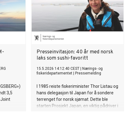
M-
Presseinvitasjon: 40 år med norsk
laks som sushi-favoritt
ERG
15.5.2026 14:12:40 CEST
|
Nærings- og
fiskeridepartementet
|
Pressemelding
NGSBERG»)
I 1985 reiste fiskeriminister Thor Listau og
ndt 3,5
hans delegasjon til Japan for å sondere
 Joint
terrenget for norsk sjømat. Dette ble
starten Prosjekt Japan, en viktig pådriver i
suksesshistorie som skulle bli kalt «det
norske lakseeventyret». I dag eksporterer
Norge laks til 115 land.