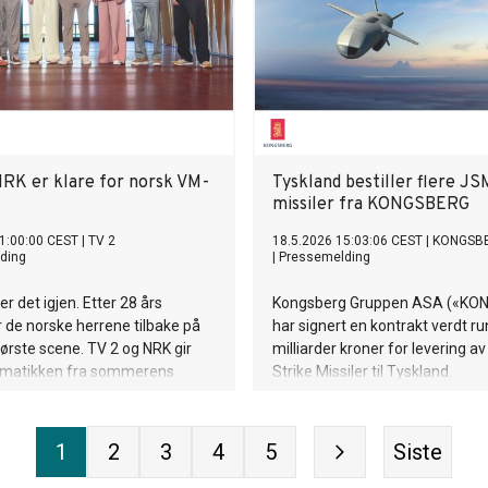
NRK er klare for norsk VM-
Tyskland bestiller flere JS
missiler fra KONGSBERG
1:00:00 CEST
|
TV 2
18.5.2026 15:03:06 CEST
|
KONGSB
ding
|
Pressemelding
er det igjen. Etter 28 års
Kongsberg Gruppen ASA («KO
r de norske herrene tilbake på
har signert en kontrakt verdt ru
ørste scene. TV 2 og NRK gir
milliarder kroner for levering av
ramatikken fra sommerens
Strike Missiler til Tyskland.
.
1
2
3
4
5
Siste