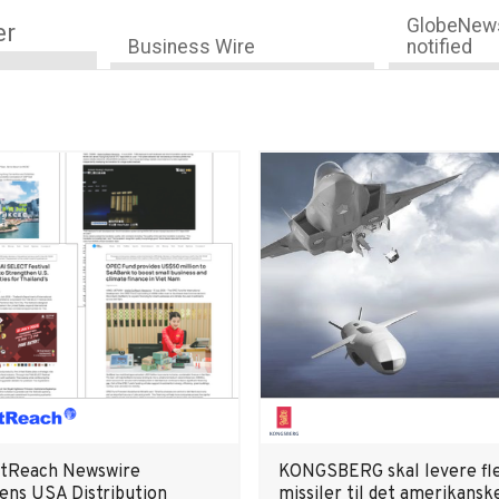
GlobeNews
er
Business Wire
notified
utReach Newswire
KONGSBERG skal levere fl
ens USA Distribution
missiler til det amerikansk