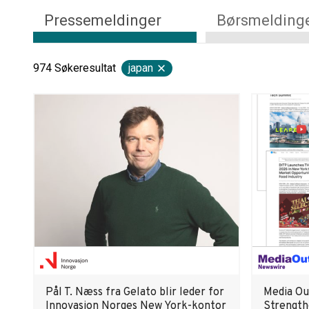
Pressemeldinger
Børsmelding
974
Søkeresultat
japan
Pål T. Næss fra Gelato blir leder for
Media O
Innovasjon Norges New York-kontor
Strength