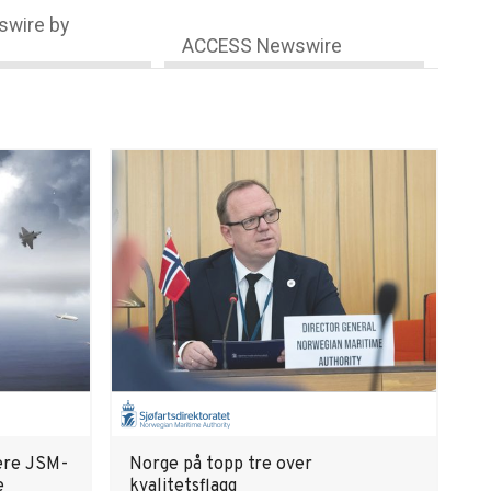
wire by
ACCESS Newswire
ere JSM-
Norge på topp tre over
e
kvalitetsflagg