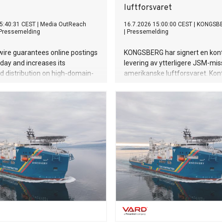
luftforsvaret
5:40:31 CEST
|
Media OutReach
16.7.2026 15:00:00 CEST
|
KONGSB
Pressemelding
|
Pressemelding
ire guarantees online postings
KONGSBERG har signert en kont
ay and increases its
levering av ytterligere JSM-missi
 distribution on high-domain-
amerikanske luftforsvaret. Kon
al US news sites to empower AI
har en verdi på om lag USD 100 