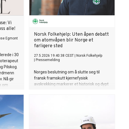
se: Vi
ss alle!
Norsk Folkehjelp: Uten åpen debatt
use Egmont
om atomvåpen blir Norge et
farligere sted
erede i 30
27.5.2026 19:40:38 CEST
|
Norsk Folkehjelp
|
Pressemelding
ioterapeut
g Pilskog.
Norges beslutning om å slutte seg til
nordmenn
fransk framskutt kjernefysisk
. Nå gir
avskrekking markerer et historisk og dypt
ok om
problematisk veivalg i norsk
s er
sikkerhetspolitikk.
er at jeg
 å opplyse
runnlag,