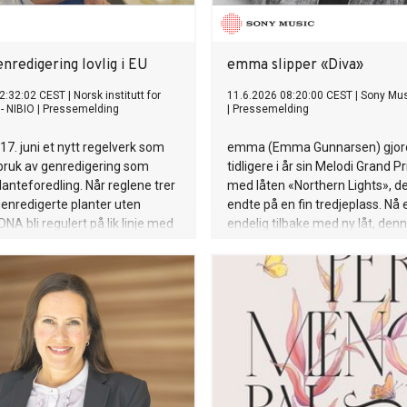
enredigering lovlig i EU
emma slipper «Diva»
2:32:02 CEST
|
Norsk institutt for
11.6.2026 08:20:00 CEST
|
Sony Mus
- NIBIO
|
Pressemelding
|
Pressemelding
17. juni et nytt regelverk som
emma (Emma Gunnarsen) gjor
bruk av genredigering som
tidligere i år sin Melodi Grand P
lanteforedling. Når reglene trer
med låten «Northern Lights», d
l genredigerte planter uten
endte på en fin tredjeplass. Nå 
A bli regulert på lik linje med
endelig tilbake med ny låt, de
elt foredlede planter. Dermed
på morsmålet. «Diva» er en sas
digerte matvarer komme på
energisk poplåt som tydelig ma
Europa i løpet av få år.
hun er på vei til å bli voksen og s
18år.