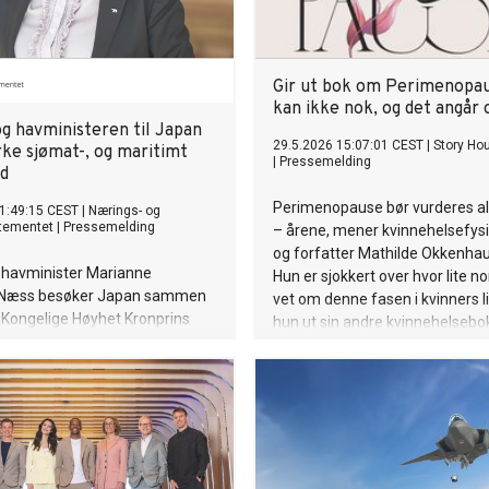
Gir ut bok om Perimenopau
kan ikke nok, og det angår o
og havministeren til Japan
29.5.2026 15:07:01 CEST
|
Story Ho
rke sjømat-, og maritimt
|
Pressemelding
d
Perimenopause bør vurderes all
1:49:15 CEST
|
Nærings- og
rtementet
|
Pressemelding
– årene, mener kvinnehelsefys
og forfatter Mathilde Okkenhau
g havminister Marianne
Hun er sjokkert over hvor lite 
 Næss besøker Japan sammen
vet om denne fasen i kvinners liv
Kongelige Høyhet Kronprins
hun ut sin andre kvinnehelseb
digitaliserings- og
nettopp dette temaet. -Heldigvi
gsminister Karianne Tung 1.–4.
åpenheten større nå, og jeg håp
med denne boka kan være med
og hjelpe kvinner på generelt g
sier hun.