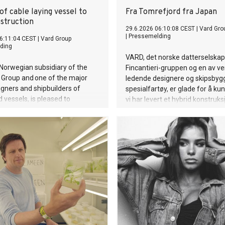
of cable laying vessel to
Fra Tomrefjord fra Japan
struction
29.6.2026 06:10:08 CEST
|
Vard Gro
|
Pressemelding
6:11:04 CEST
|
Vard Group
ding
VARD, det norske datterselskape
Norwegian subsidiary of the
Fincantieri-gruppen og en av v
i Group and one of the major
ledende designere og skipsbyg
igners and shipbuilders of
spesialfartøy, er glade for å ku
d vessels, is pleased to
vi har levert et hybrid konstruks
that we have delivered a
kabelleggingsfartøy til japansk
struction and cable laying
Construction Co Ltd.
 Japanese Toyo Constructions