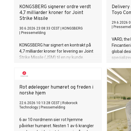
KONGSBERG signerer ordre verdt
Delivery 
4,7 milliarder kroner for Joint
Toyo Con
Strike Missile
29.6.2026 0
|
Pressemel
30.6.2026 23:08:33 CEST
|
KONGSBERG
|
Pressemelding
VARD, the 
KONGSBERG har signert en kontrakt på
Fincantier
4,7 milliarder kroner for levering av Joint
global des
Strike Missile (JSM) til en ny kunde.
specialize
Landet er den sjette nasjonen som har
announce 
anskaffet missilet til sin kampflyflåte.
hybrid con
vessel to
Co Ltd.
Rot ødelegger humøret og freden i
norske hjem
22.6.2026 10:13:28 CEST
|
Roborock
Technology
|
Pressemelding
6 av 10 nordmenn sier rot hjemme
påvirker humøret. Nesten 1 av 6 krangler