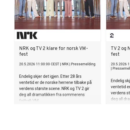
NRK og TV 2 klare for norsk VM-
TV 2 og 
fest
fest
20.5.2026 11:00:00 CEST
|
NRK
|
Pressemelding
20.5.2026 1
|
Pressemel
Endelig skjer det igjen. Etter 28 års
Endelig skj
ventetid er de norske herrene tilbake på
ventetid e
verdens største scene. NRK og TV 2 gir
verdens st
deg all dramatikken fra sommerens
deg all d
fotball-VM.
fotball-VM