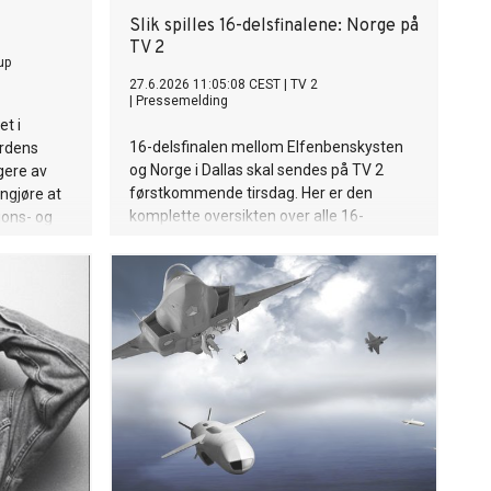
Slik spilles 16-delsfinalene: Norge på
TV 2
up
27.6.2026 11:05:08 CEST
|
TV 2
|
Pressemelding
t i
16-delsfinalen mellom Elfenbenskysten
erdens
og Norge i Dallas skal sendes på TV 2
gere av
førstkommende tirsdag. Her er den
nngjøre at
komplette oversikten over alle 16-
jons- og
delsfinalene i fotball-VM.
e Toyo