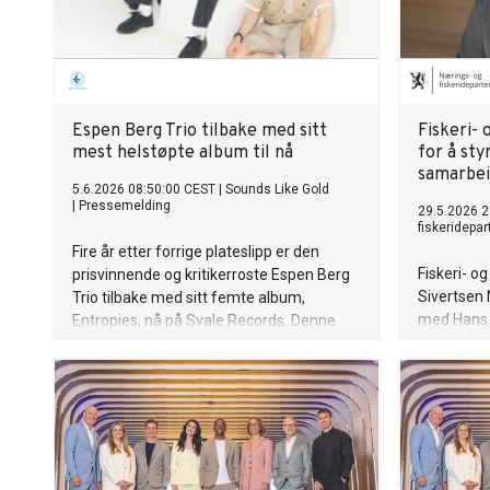
Espen Berg Trio tilbake med sitt
Fiskeri- 
mest helstøpte album til nå
for å sty
samarbei
5.6.2026 08:50:00 CEST
|
Sounds Like Gold
|
Pressemelding
29.5.2026 2
fiskeridepa
Fire år etter forrige plateslipp er den
Fiskeri- o
prisvinnende og kritikerroste Espen Berg
Sivertsen
Trio tilbake med sitt femte album,
med Hans 
Entropies, nå på Svale Records. Denne
Haakon og 
utgivelsen ble til over en periode på
forvaltnin
nærmere tre år, men fremstår som deres
juni.
mest konsise og helstøpte innspilling til
nå, som viderefører trioens kvaliteter på
aller beste vis.