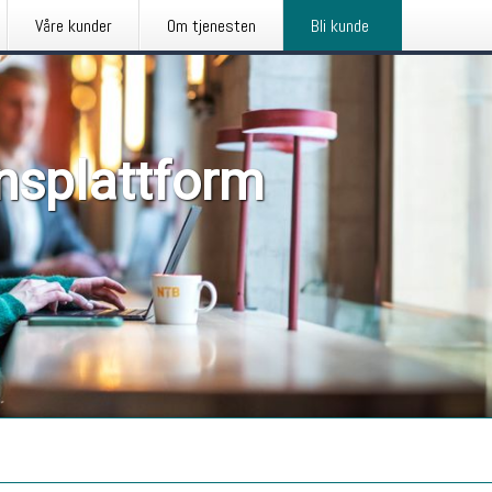
Våre kunder
Om tjenesten
Bli kunde
nsplattform