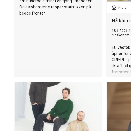
om husarbeid minst én gang i måneden.
Og osloborgerne topper statistikken på
begge fronter.
Nå blir g
18.6.2026 1
bioøkonomi 
EU vedtok 
åpner for 
CRISPR i p
i kraft, vi
fremmed DN
konvensjon
kan genre
markedet i 