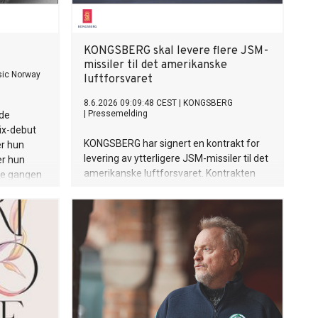
KONGSBERG skal levere flere JSM-
missiler til det amerikanske
ic Norway
luftforsvaret
8.6.2026 09:09:48 CEST
|
KONGSBERG
|
Pressemelding
de
rix-debut
KONGSBERG har signert en kontrakt for
er hun
levering av ytterligere JSM-missiler til det
er hun
amerikanske luftforsvaret. Kontrakten
nne gangen
har en verdi på rundt 2,7 milliarder kroner.
sy og
rkerer at
nart fyller