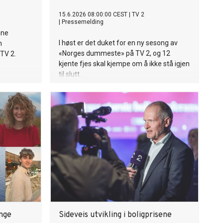
15.6.2026 08:00:00 CEST
|
TV 2
|
Pressemelding
nne
I høst er det duket for en ny sesong av
n
«Norges dummeste» på TV 2, og 12
 TV 2.
kjente fjes skal kjempe om å ikke stå igjen
til slutt.
nge
Sideveis utvikling i boligprisene