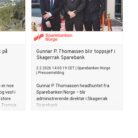
t på
Gunnar P. Thomassen blir toppsjef i
Skagerrak Sparebank
2.2.2026 14:03:19 CET
|
Sparebanken Norge
|
Pressemelding
 er noe
Gunnar P. Thomassen headhuntet fra
g vest i
Sparebanken Norge – blir
 store
administrerende direktør i Skagerrak
g Tromsø
Sparebank.
t.