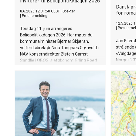
inviterer til Boligpolitikkdagen 2026
Dansk pr
8.6.2026 12:31:50 CEST
|
Spekter
for roma
|
Pressemelding
12.5.2026 1
|
Pressemel
Torsdag 11. juni arrangeres
Boligpolitikkdagen 2026. Her møter du
Jan Kjærs
kommunalminister Bjørnar Skjæran,
strålende
velferdsdirektør Nina Tangnæs Grønvold i
«Valgdager
NAV, konserndirektør Øistein Gamst
Norge i 20
Sandlie i OBOS, sjeføkonomi Erling Røed
anmeldelse
Larsen i Swedbank og politikere fra flere
Danmark, h
partier.
tittelen "
oversettel