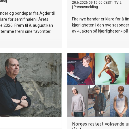
ding
20.6.2026 09:15:00 CEST
|
TV 2
|
Pressemelding
nder og bondepar fra Agder til
Fire nye bønder er klare for å fi
lare for semifinalen i Årets
kjærligheten i den nye sesonge
 2026. Frem til 9. august kan
av «Jakten på kjærligheten» på
temme frem sine favoritter.
Norges raskest voksende u