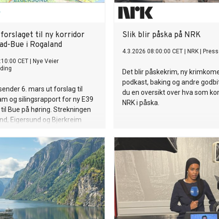
forslaget til ny korridor
Slik blir påska på NRK
tad-Bue i Rogaland
4.3.2026 08:00:00 CET
|
NRK
|
Press
:10:00 CET
|
Nye Veier
ding
Det blir påskekrim, ny krimkom
podkast, baking og andre godbit
sender 6. mars ut forslag til
du en oversikt over hva som k
m og silingsrapport for ny E39
NRK i påska.
 til Bue på høring. Strekningen
nd, Eigersund og Bjerkreim
i Rogaland. Høringsfristen er
026.