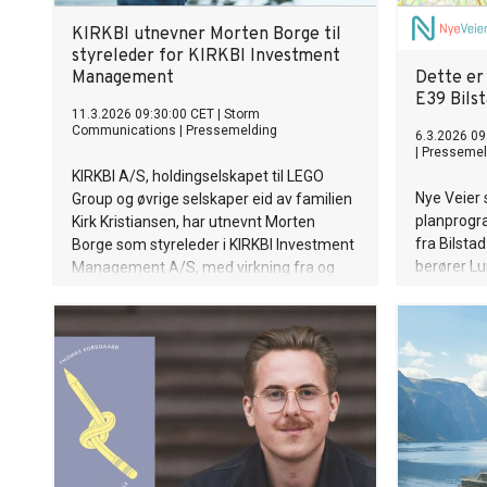
KIRKBI utnevner Morten Borge til
styreleder for KIRKBI Investment
Management
Dette er 
E39 Bils
11.3.2026 09:30:00 CET
|
Storm
Communications
|
Pressemelding
6.3.2026 09
|
Pressemel
KIRKBI A/S, holdingselskapet til LEGO
Nye Veier 
Group og øvrige selskaper eid av familien
planprogra
Kirk Kristiansen, har utnevnt Morten
fra Bilstad
Borge som styreleder i KIRKBI Investment
berører Lu
Management A/S, med virkning fra og
kommuner 
med 11. mars.
30. april 2