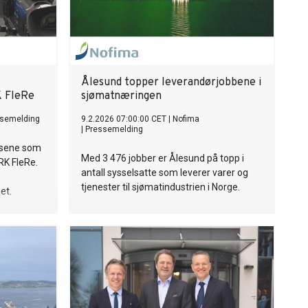
Ålesund topper leverandørjobbene i
K FleRe
sjømatnæringen
semelding
9.2.2026 07:00:00 CET
|
Nofima
|
Pressemelding
usene som
Med 3 476 jobber er Ålesund på topp i
NRK FleRe.
antall sysselsatte som leverer varer og
tjenester til sjømatindustrien i Norge.
et.