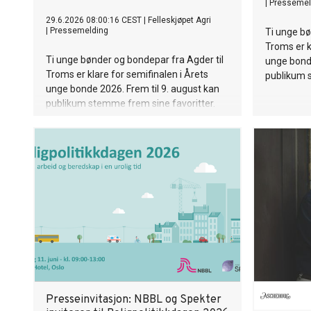
|
Pressemel
29.6.2026 08:00:16 CEST
|
Felleskjøpet Agri
|
Pressemelding
Ti unge bø
Troms er k
Ti unge bønder og bondepar fra Agder til
unge bonde
Troms er klare for semifinalen i Årets
publikum s
unge bonde 2026. Frem til 9. august kan
publikum stemme frem sine favoritter.
Presseinvitasjon: NBBL og Spekter