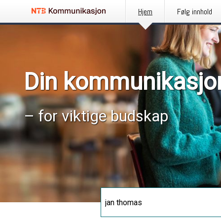
Hjem
Følg innhold
Din kommunikasjo
– for viktige budskap