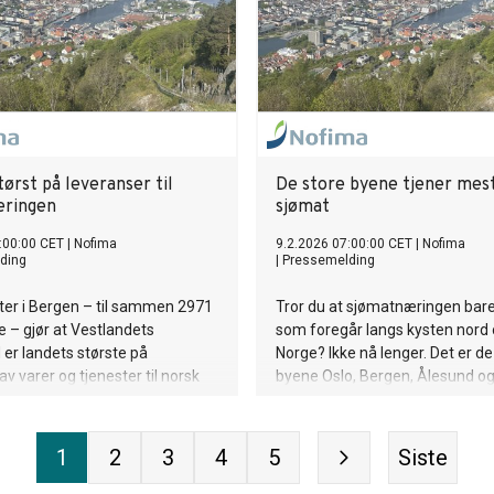
ørst på leveranser til
De store byene tjener mes
æringen
sjømat
:00:00 CET
|
Nofima
9.2.2026 07:00:00 CET
|
Nofima
ding
|
Pressemelding
ter i Bergen – til sammen 2971
Tror du at sjømatnæringen bare
e – gjør at Vestlandets
som foregår langs kysten nord o
er landets største på
Norge? Ikke nå lenger. Det er de
av varer og tjenester til norsk
byene Oslo, Bergen, Ålesund o
ing.
som tjener mest på norsk sjøma
1
2
3
4
5
Siste