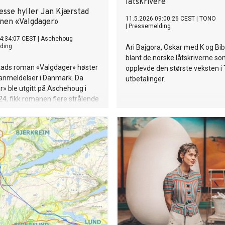
låtskrivere
esse hyller Jan Kjærstad
11.5.2026 09:00:26 CEST
|
TONO
nen «Valgdager»
|
Pressemelding
4:34:07 CEST
|
Aschehoug
ding
Ari Bajgora, Oskar med K og Bi
blant de norske låtskriverne so
tads roman «Valgdager» høster
opplevde den største veksten 
 anmeldelser i Danmark. Da
utbetalinger.
» ble utgitt på Aschehoug i
24, fikk romanen flere strålende
r. Nå gjentar suksessen seg i
vor boken nylig er utgitt med
Valgdage" i Anne Matthiesens
se på dansk Gyldendal.