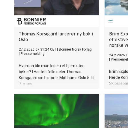
Thomas Korsgaard lanserer ny bok i
Brim Exp
Oslo
effektiv
norske v
27.2.2026 07:31:24 CET
|
Bonnier Norsk Forlag
|
Pressemelding
24.2.2026 1
|
Pressemel
Hvordan blir man leser i et hjem uten
Brim Explo
bøker? I Hastetilfelle deler Thomas
Herde Kom
Korsgaard sin historie. Møt ham i Oslo 5. til
Skipsrepa
7. mars.
utrustning
batteridre
høyhastig
våren 202