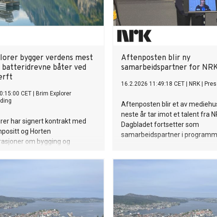
lorer bygger verdens mest
Aftenposten blir ny
e batteridrevne båter ved
samarbeidspartner for NR
erft
16.2.2026 11:49:18 CET
|
NRK
|
Pres
0:15:00 CET
|
Brim Explorer
ding
Aftenposten blir et av medieh
neste år tar imot et talent fra 
rer har signert kontrakt med
Dagbladet fortsetter som
positt og Horten
samarbeidspartner i programm
rasjoner om bygging og
 av verdens mest effektive
vne båter. De to
hetstrimaranene skal leveres
7.