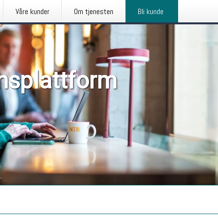
Våre kunder
Om tjenesten
Bli kunde
nsplattform