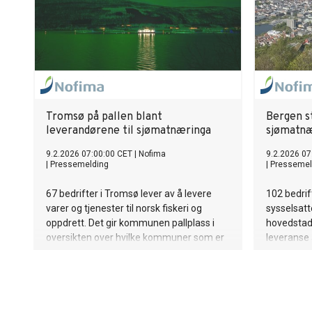
Tromsø på pallen blant
Bergen st
leverandørene til sjømatnæringa
sjømatn
9.2.2026 07:00:00 CET
|
Nofima
9.2.2026 07
|
Pressemelding
|
Pressemel
67 bedrifter i Tromsø lever av å levere
102 bedrif
varer og tjenester til norsk fiskeri og
sysselsatt
oppdrett. Det gir kommunen pallplass i
hovedstad 
oversikten over hvilke kommuner som er
leveranse 
landets størst i sjømatnæringens
sjømatnær
leverandørindustri.