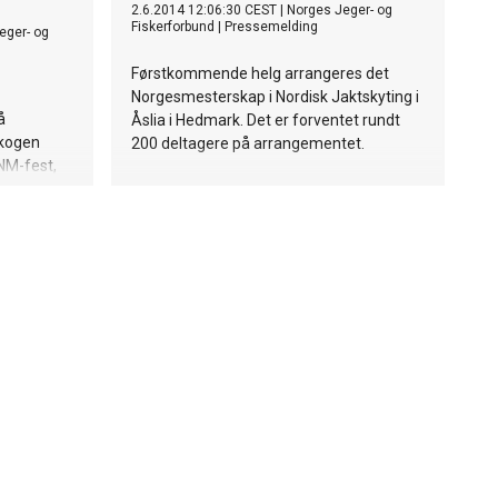
2.6.2014 12:06:30 CEST
|
Norges Jeger- og
Fiskerforbund
|
Pressemelding
eger- og
Førstkommende helg arrangeres det
Norgesmesterskap i Nordisk Jaktskyting i
å
Åslia i Hedmark. Det er forventet rundt
Skogen
200 deltagere på arrangementet.
 NM-fest,
 ivrige
gesmester.