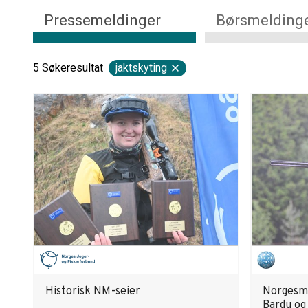
Pressemeldinger
Børsmelding
5
Søkeresultat
jaktskyting
Historisk NM-seier
Norgesme
Bardu og