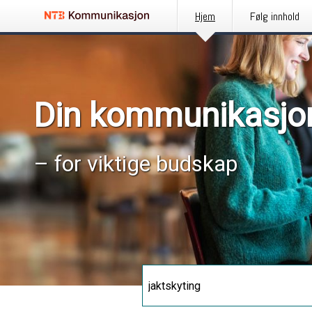
Hjem
Følg innhold
Din kommunikasjo
– for viktige budskap