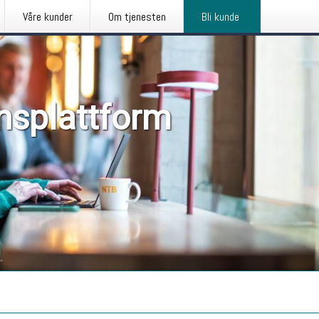
Våre kunder
Om tjenesten
Bli kunde
nsplattform