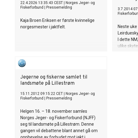
22.4.2026 13:35:43 CEST
|
Norges Jeger- og
Fiskerforbund
|
Pressemelding
3.7.2014 07
Fiskerforbu
Kaja Broen Eriksen er første kvinnelige
Neste uke 
norgesmester i jaktfelt.
Leirduesky
I dette NM,
ulike skyte
Det er ven
delta und
Jegerne og fiskerne samlet til
landsmøte på Lillestrøm
15.11.2012 09:15:22 CET
|
Norges Jeger- og
Fiskerforbund
|
Pressemelding
Helgen 16. – 18. november samles
Norges Jeger- og Fiskerforbund (NJFF)
seg til landsmøte på Lillestrøm. Denne
gangen vil debattene blant annet gå om
opphevelse av forbudet mot jakt i