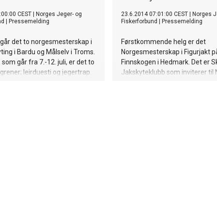
:00:00 CEST
|
Norges Jeger- og
23.6.2014 07:01:00 CEST
|
Norges J
nd
|
Pressemelding
Fiskerforbund
|
Pressemelding
går det to norgesmesterskap i
Førstkommende helg er det
ting i Bardu og Målselv i Troms.
Norgesmesterskap i Figurjakt p
 som går fra 7.-12. juli, er det to
Finnskogen i Hedmark. Det er 
grener; leirduesti og jegertrap.
Jakskyteklubb som inviterer til
tet at rundt 800 deltagere vil
og det er forventet at rundt 400
er de to norgesmesterskapene.
deltagere vil sloss om å bli nor