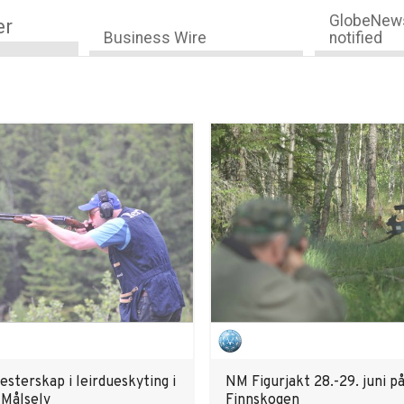
GlobeNews
er
Business Wire
notified
sterskap i leirdueskyting i
NM Figurjakt 28.-29. juni p
 Målselv
Finnskogen