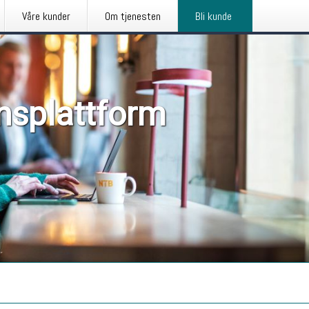
Våre kunder
Om tjenesten
Bli kunde
nsplattform