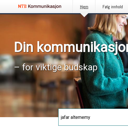
Hjem
Følg innhold
Din kommunikasjo
– for viktige budskap