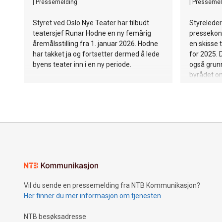
|
Pressemelding
|
Pressemel
Styret ved Oslo Nye Teater har tilbudt
Styreleder
teatersjef Runar Hodne en ny femårig
pressekon
åremålsstilling fra 1. januar 2026. Hodne
en skisse 
har takket ja og fortsetter dermed å lede
for 2025.
byens teater inn i en ny periode.
også grunn
byrådet om
driftstilsk
Vil du sende en pressemelding fra NTB Kommunikasjon?
Her finner du mer informasjon om tjenesten
NTB besøksadresse