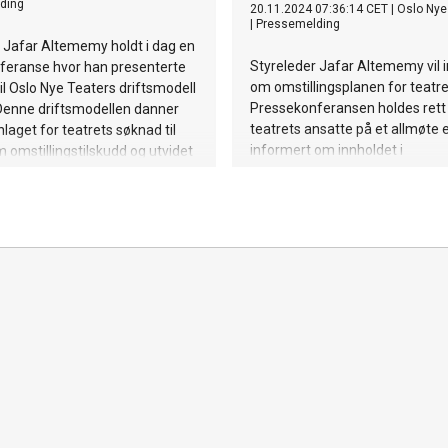
ding
20.11.2024 07:36:14 CET
|
Oslo Nye
|
Pressemelding
 Jafar Altememy holdt i dag en
Styreleder Jafar Altememy vil 
feranse hvor han presenterte
om omstillingsplanen for teatre
til Oslo Nye Teaters driftsmodell
Pressekonferansen holdes rett 
 Denne driftsmodellen danner
teatrets ansatte på et allmøte 
laget for teatrets søknad til
informert om innholdet i
 omstillingstilskudd og utvidet
omstillingsplanen.
udd pr. 23. oktober.