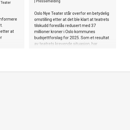
|
Pressemelding
 Teater
Oslo Nye Teater står overfor en betydelig
informere
omstilling etter at det ble klart at teatrets
t.
tilskudd foreslås redusert med 37
etter at
millioner kroner i Oslo kommunes
er
budsjettforslag for 2025. Som et resultat
av teatrets krevende situasjon, har
kulturbyråd Anita Leirvik North satt inn et
nytt styre, med Jafar Altememy som
styreleder. Altememy og styret har
allerede tatt fatt på arbeidet.