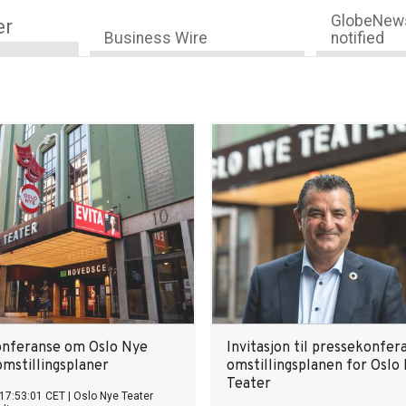
GlobeNews
er
Business Wire
notified
nferanse om Oslo Nye
Invitasjon til pressekonfe
omstillingsplaner
omstillingsplanen for Oslo
Teater
17:53:01 CET
|
Oslo Nye Teater