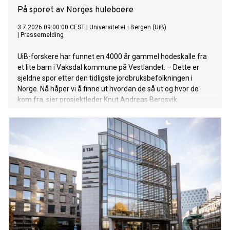
På sporet av Norges huleboere
3.7.2026 09:00:00 CEST
|
Universitetet i Bergen (UiB)
|
Pressemelding
UiB-forskere har funnet en 4000 år gammel hodeskalle fra
et lite barn i Vaksdal kommune på Vestlandet. – Dette er
sjeldne spor etter den tidligste jordbruksbefolkningen i
Norge. Nå håper vi å finne ut hvordan de så ut og hvor de
kom fra, sier prosjektleder Knut Andreas Bergsvik.