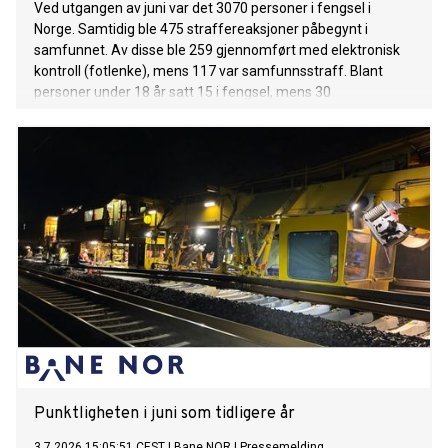
Ved utgangen av juni var det 3070 personer i fengsel i
Norge. Samtidig ble 475 straffereaksjoner påbegynt i
samfunnet. Av disse ble 259 gjennomført med elektronisk
kontroll (fotlenke), mens 117 var samfunnsstraff. Blant
personer under 18 år satt 15 i fengsel, mens 30
gjennomførte straff i samfunnet.
Punktligheten i juni som tidligere år
3.7.2026 15:05:51 CEST
|
Bane NOR
|
Pressemelding