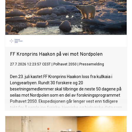
FF Kronprins Haakon på vei mot Nordpolen
27.7.2026 12:23:57 CEST
|
Polhavet 2050
|
Pressemelding
Den 23. juli kastet FF Kronprins Haakon loss fra kullkaia i
Longyearbyen. Rundt 30 forskere og 20
besetningsmedlemmer skal tilbringe de neste 50 dagene på
seilas mot Nordpolen som en del av forskningsprogrammet
Polhavet 2050. Ekspedisjonen går lenger vest enn tidligere
tokt for å samle inn fysiske, kjemiske og biologiske data som
skal gi ny kunnskap om Polhavet.