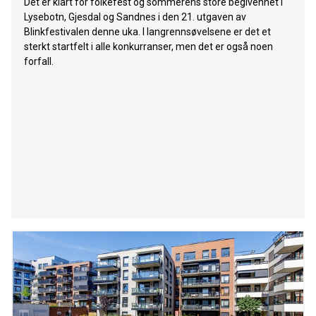
Det er klart for folkefest og sommerens store begivenhet i
Lysebotn, Gjesdal og Sandnes i den 21. utgaven av
Blinkfestivalen denne uka. I langrennsøvelsene er det et
sterkt startfelt i alle konkurranser, men det er også noen
forfall.