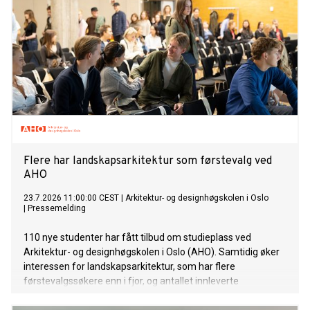
Flere har landskapsarkitektur som førstevalg ved
AHO
23.7.2026 11:00:00 CEST
|
Arkitektur- og designhøgskolen i Oslo
|
Pressemelding
110 nye studenter har fått tilbud om studieplass ved
Arkitektur- og designhøgskolen i Oslo (AHO). Samtidig øker
interessen for landskapsarkitektur, som har flere
førstevalgssøkere enn i fjor, og antallet innleverte
opptaksprøver viser at AHO fortsatt tiltrekker seg sterkt