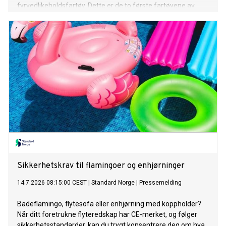
fyrvedlikeholdsfartøy. Dette er de to første fartøyene av
denne typen VARD har signert kontrakt på. Kontraktsverdien
overstiger 220 millioner euro.
Sikkerhetskrav til flamingoer og enhjørninger
14.7.2026 08:15:00 CEST
|
Standard Norge
|
Pressemelding
Badeflamingo, flytesofa eller enhjørning med koppholder?
Når ditt foretrukne flyteredskap har CE-merket, og følger
sikkerhetsstandarder, kan du trygt konsentrere deg om hva