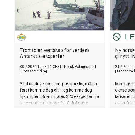
Tromsø er vertskap for verdens
Ny norsk 
Antarktis-eksperter
gi nytt l
30.7.2026 19:24:51 CEST
|
Norsk Polarinstitutt
29.7.2026 0
|
Pressemelding
|
Pressemel
Skal du drive forskning i Antarktis, må du
Med støtte
først komme deg dit – og komme deg
eierselska
hjem igjen. Snart møtes 220 eksperter fra
lanserer L
hele verden i Tromsø for å diskutere
av små urb
nettopp det: logistikk, sikkerhet og
som ønske
samarbeid på verdens mest utilgjengelige
overnatte.
kontinent.
til høsten
allerede e
byer.