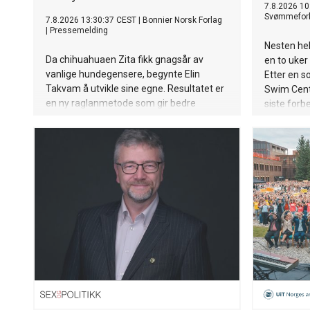
7.8.2026 10
Svømmefor
7.8.2026 13:30:37 CEST
|
Bonnier Norsk Forlag
|
Pressemelding
Nesten hel
Da chihuahuaen Zita fikk gnagsår av
en to uker
vanlige hundegensere, begynte Elin
Etter en s
Takvam å utvikle sine egne. Resultatet er
Swim Cente
en ny raglanmetode som gir bedre
siste forb
passform og bevegelsesfrihet. Nå
setter kurs
kommer oppskriftene i bokform.
se dem i 
arrangeres
til søndag