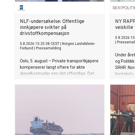
NLF-undersøkelse: Offentlige
NY RAPPO
innkjøpere svikter på
veiskille
drivstoffkompensasjon
5.8.2026 15
|
Pressemel
5.8.2026 15:25:38 CEST
|
Norges Lastebileier-
Forbund
|
Pressemelding
Under åre
Oslo, 5. august – Private transportkjøpere
og Politikk
kompenserer langt oftere for økte
SRHR: Norg
dieselkostnader enn det offentlige. Det
kontekst» 
viser medlemsundersøkelse fra Norges
Aukrust.
Lastebileier-Forbund (NLF). Nær
halvparten (48 prosent) av
transportørene med private kontrakter
oppgir at de får dekket hele eller store
deler av økte drivstoffkostnader. For
kommunale kontrakter er andelen 35
prosent, mens den er rundt 10 prosent for
fylkeskommunale og statlige avtaler.