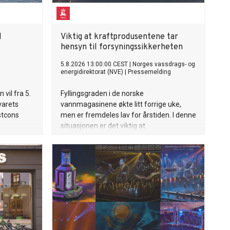
d
Viktig at kraftprodusentene tar
hensyn til forsyningssikkerheten
5.8.2026 13:00:00 CEST
|
Norges vassdrags- og
energidirektorat (NVE)
|
Pressemelding
vil fra 5.
Fyllingsgraden i de norske
svarets
vannmagasinene økte litt forrige uke,
stcons
men er fremdeles lav for årstiden. I denne
situasjonen er det viktig at
pebåter.
vannkraftprodusentene tar inn over seg
ansvaret de har for vinterens
forsyningssikkerhet. NVE følger
utviklingen av kraftsituasjonen, i tett
dialog med Statnett. Om nødvendig vil
NVE innføre en rapporteringsordning for
kraftprodusentene.