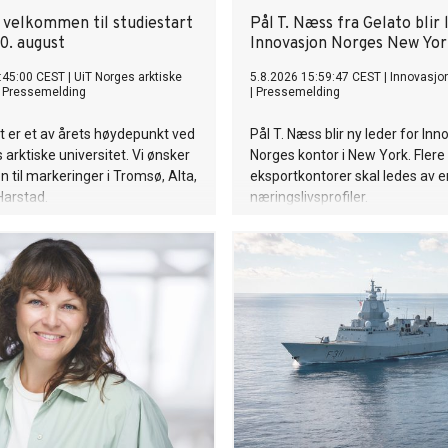
g velkommen til studiestart
Pål T. Næss fra Gelato blir 
0. august
Innovasjon Norges New Yo
:45:00 CEST
|
UiT Norges arktiske
5.8.2026 15:59:47 CEST
|
Innovasjo
|
Pressemelding
|
Pressemelding
t er et av årets høydepunkt ved
Pål T. Næss blir ny leder for Inn
 arktiske universitet. Vi ønsker
Norges kontor i New York. Flere
til markeringer i Tromsø, Alta,
eksportkontorer skal ledes av e
Harstad.
næringslivsprofiler.