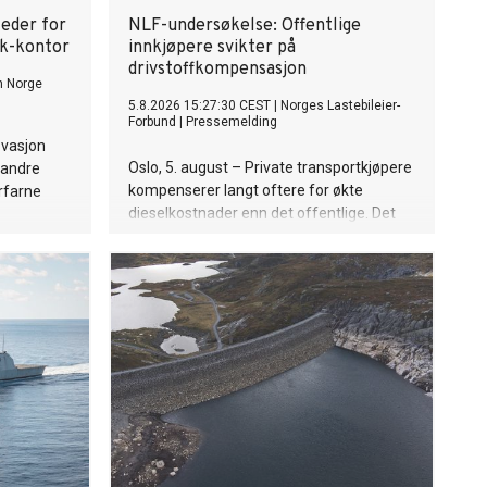
leder for
NLF-undersøkelse: Offentlige
rk-kontor
innkjøpere svikter på
drivstoffkompensasjon
n Norge
5.8.2026 15:27:30 CEST
|
Norges Lastebileier-
Forbund
|
Pressemelding
ovasjon
Oslo, 5. august – Private transportkjøpere
 andre
kompenserer langt oftere for økte
rfarne
dieselkostnader enn det offentlige. Det
viser medlemsundersøkelse fra Norges
Lastebileier-Forbund (NLF). Nær
halvparten (48 prosent) av
transportørene med private kontrakter
oppgir at de får dekket hele eller store
deler av økte drivstoffkostnader. For
kommunale kontrakter er andelen 35
prosent, mens den er rundt 10 prosent for
fylkeskommunale og statlige avtaler.