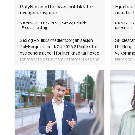
PolyNorge etterlyser politikk for
Hjerteli
nye generasjoner
mandag 1
6.8.2026 08:11:49 CEST
|
Sex og Politikk
6.8.2026 07
|
Pressemelding
universitet
Sex og Politikks medlemsorganisasjon
Studiestar
PolyNorge mener NOU 2026:2 Politikk for
UiT Norges
nye generasjoner i for liten grad tar høyde
velkommen 
for mangfoldet av familieformer i dagens
Narvik og 
Norge.