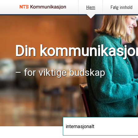
Hjem
Følg innhold
Din kommunikasjo
– for viktige budskap