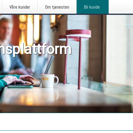
Våre kunder
Om tjenesten
Bli kunde
nsplattform