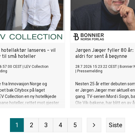
hotellaktør lanseres – vil
Jørgen Jæger fyller 80 år: 
iv til små hoteller
aldri for sent å begynne
6:57:00 CEST
|
LEV Collection
28.7.2026 15:23:22 CEST
|
Bonnier 
ding
|
Pressemelding
 fra Innovasjon Norge og
Nesten 25 år etter debuten som
pet bak Citybox på laget
er Jørgen Jæger mer aktuell e
EV Collection en ny hotellkjede
gang. TV-serien Mord i Sogn, b
ane hoteller, rettet mot gjester
Ole Vik-bøkene, har blitt en av å
r mer enn kun et sted å
største norske dramasuksesser 
 Første hotell åpner i Stavanger
forfatterskapet et nytt publiku
, mens flere etableringer
Norge og internasjonalt. Onsdag 
1
2
3
4
5
Siste
r under utvikling i andre norske
fyller han 80 år.