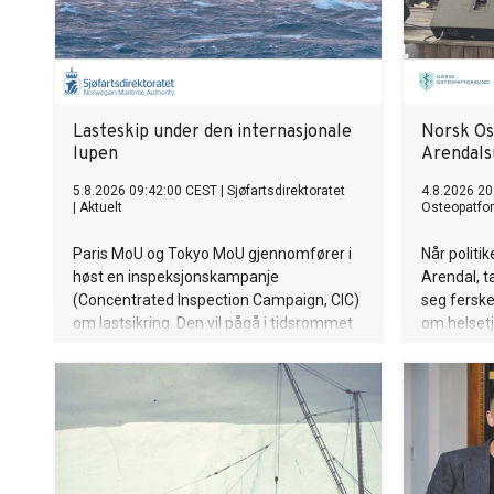
Lasteskip under den internasjonale
Norsk Os
lupen
Arendals
5.8.2026 09:42:00 CEST
|
Sjøfartsdirektoratet
4.8.2026 20
|
Aktuelt
Osteopatfo
Paris MoU og Tokyo MoU gjennomfører i
Når politi
høst en inspeksjonskampanje
Arendal, 
(Concentrated Inspection Campaign, CIC)
seg ferske
om lastsikring. Den vil pågå i tidsrommet
om helset
1. september til 30. november.
bør få lov 