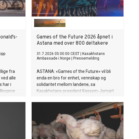
onald's-
Games of the Future 2026 åpnet i
Astana med over 800 deltakere
opp
31.7.2026 05:00:00 CEST
|
Kasakhstans
Ambassade i Norge
|
Pressemelding
lige fra
ASTANA: «Games of the Future» vil bli
ved alle
enda en bro for enhet, vennskap og
 har i
solidaritet mellom landene, sa
yllingene
Kasakhstans president Kassym-Jomart
krav til
Tokayev da han åpnet den internasjonale
turneringen i Astana 29. juli.