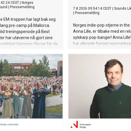
:42:24 CEST
|
Norges
bund
|
Pressemelding
7.8.2026 09:54:14 CEST
|
Sounds Li
|
Pressemelding
e EM‑troppen har lagt bak seg
Norges indie-pop-stjerne in the
 lang pre‑camp på Mallorca.
Anna Lille, er tilbake med en re
olid treningsperiode på Best
sylskarp pop-banger! Anna Lill
r har utøverne nå gjort sine
har allerede fanget oppmerkso
eredelser hjemme i Norge før de
globale superstjerner som Just
en mot Paris. Vi gleder oss til å
og Billie Eilish på nett. Og nå på
aksjon under EM langbane, som
singel «That's a Year», synger
 i Paris fra mandag 10. august
spesifikke følelsen av å gå ut av
 16. august.
og lure på om det hele var bortk
men så å gradvis oppdage at li
andre siden er uendelig mye be
er bittersøt, litt ironisk, og veld
Anna Lille er tilbake, modigere,
selvsikker og sassier enn noens
Sammen med singelen slipper 
offisiell musikkvideo på YouTub
deg med inn i det nye universet 