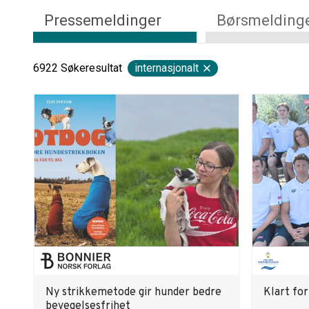
Pressemeldinger
Børsmelding
6922
Søkeresultat
internasjonalt
Ny strikkemetode gir hunder bedre
Klart fo
bevegelsesfrihet