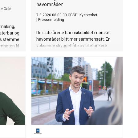
havområder
ke Gold
7.8.2026 08:00:00 CEST
|
Kystverket
|
Pressemelding
 making,
De siste årene har risikobildet i norske
laterbar og
havområder blitt mer ­sammensatt. En
e’s stemme
voksende skyggeflåte av oljetankere
mheten til
opererer i og nær norske farvann, ofte
in Bieber
utenfor etablerte kontroll- og sikkerhets­
 sin nye
regimer. Fartøyene representerer en
 hun om den
forhøyet risiko som utfordrer sikkerheten
 et forhold
og miljøet i europeiske farvann. Dette er
astet tid,
en ny normal som vi må tilpasse oss og
vet på den
som vi følger nøye med på utviklingen av.
dre. Låten
ig Anna.
 mer
inne.
hun en
e, som tar
visuelt.