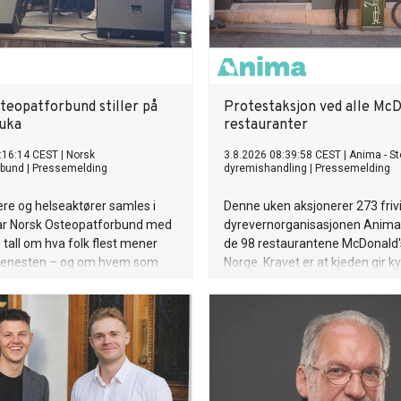
teopatforbund stiller på
Protestaksjon ved alle McD
uka
restauranter
:16:14 CEST
|
Norsk
3.8.2026 08:39:58 CEST
|
Anima - St
rbund
|
Pressemelding
dyremishandling
|
Pressemelding
kere og helseaktører samles i
Denne uken aksjonerer 273 frivil
tar Norsk Osteopatforbund med
dyrevernorganisasjonen Anima 
 tall om hva folk flest mener
de 98 restaurantene McDonald's
jenesten – og om hvem som
Norge. Kravet er at kjeden gir k
til å hjelpe dem.
mer plass, ved å stille strengere 
kyllingen de kjøper.