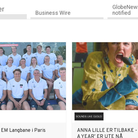
GlobeNews
er
Business Wire
notified
r EM Langbane i Paris
ANNA LILLE ER TILBAKE -
A YEAR’ ER UTE NÅ