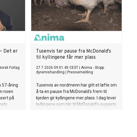
– Det er
Tusenvis tar pause fra McDonald's
til kyllingene får mer plass
Norsk Forlag
27.7.2026 09:01:45 CEST
|
Anima - Stopp
dyremishandling
|
Pressemelding
 57-åring
Tusenvis av nordmenn har gitt et løfte om
nn noen
å ta en pause fra McDonald's frem til
asert på
kjeden gir kyllingene mer plass. I dag lever
rets
kyllingene som blir til McDonald's-nuggets
og gitt
så tett at opptil 18 fugler deler én
m både i
kvadratmeter, det gir dem mindre plass
29. juli
enn et A4-ark hver.