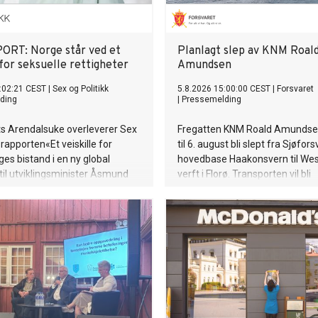
RT: Norge står ved et
Planlagt slep av KNM Roal
 for seksuelle rettigheter
Amundsen
:02:21 CEST
|
Sex og Politikk
5.8.2026 15:00:00 CEST
|
Forsvaret
ding
|
Pressemelding
ts Arendalsuke overleverer Sex
Fregatten KNM Roald Amundsen 
 rapporten«Et veiskille for
til 6. august bli slept fra Sjøfor
es bistand i en ny global
hovedbase Haakonsvern til We
til utviklingsminister Åsmund
verft i Florø. Transporten vil bli
gjennomført ved hjelp av to sle