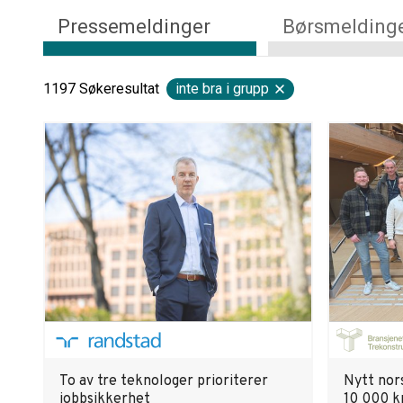
Pressemeldinger
Børsmelding
1197
Søkeresultat
inte bra i grupp
To av tre teknologer prioriterer
Nytt nor
jobbsikkerhet
10 000 k