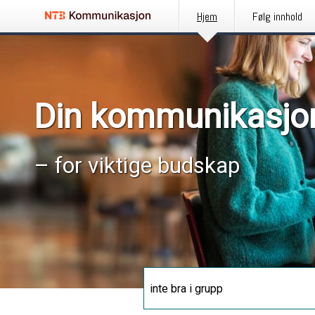
Hjem
Følg innhold
Din kommunikasjo
– for viktige budskap