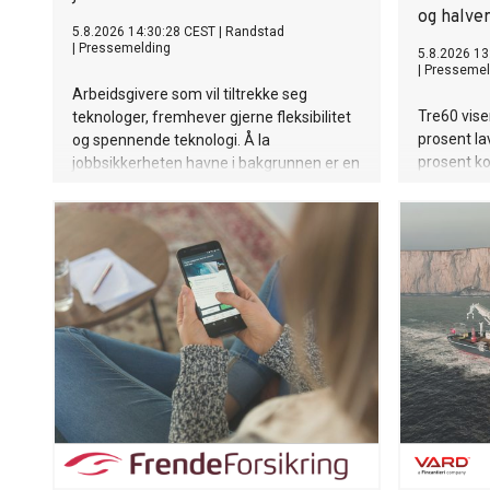
og halve
5.8.2026 14:30:28 CEST
|
Randstad
|
Pressemelding
5.8.2026 13
|
Pressemel
Arbeidsgivere som vil tiltrekke seg
Tre60 vise
teknologer, fremhever gjerne fleksibilitet
prosent l
og spennende teknologi. Å la
prosent ko
jobbsikkerheten havne i bakgrunnen er en
lavere kli
tabbe. I Randstads siste undersøkelse
dagslys, in
svarer 66 prosent av teknologene at
inviteres 
jobbsikkerhet er viktig når de vurderer en
demonstras
arbeidsgiver, mot 55 prosent blant de
øvrige respondentene.