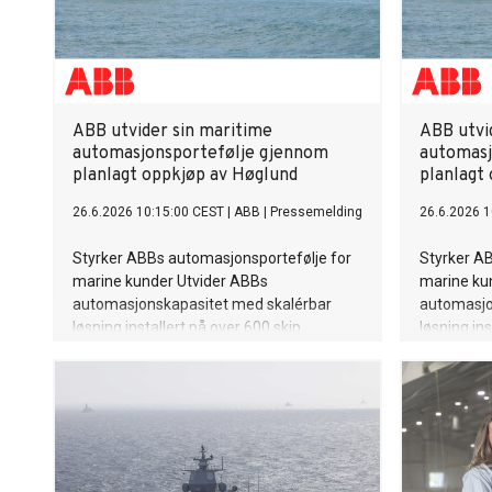
ABB utvider sin maritime
ABB utvi
automasjonsportefølje gjennom
automasj
planlagt oppkjøp av Høglund
planlagt
26.6.2026 10:15:00 CEST
|
ABB
|
Pressemelding
26.6.2026 1
Styrker ABBs automasjonsportefølje for
Styrker A
marine kunder Utvider ABBs
marine ku
automasjonskapasitet med skalérbar
automasjo
løsning installert på over 600 skip
løsning ins