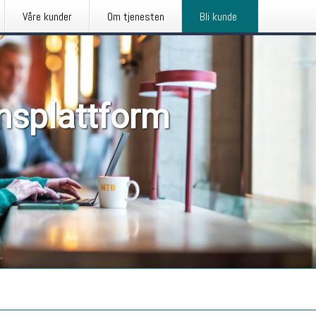
Våre kunder
Om tjenesten
Bli kunde
nsplattform