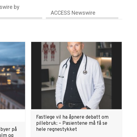
wire by
ACCESS Newswire
Fastlege vil ha åpnere debatt om
pillebruk: – Pasientene må få se
 byer på
hele regnestykket
olm og