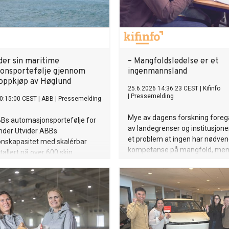
der sin maritime
– Mangfoldsledelse er et
onsportefølje gjennom
ingenmannsland
 oppkjøp av Høglund
25.6.2026 14:36:23 CEST
|
Kifinfo
|
Pressemelding
0:15:00 CEST
|
ABB
|
Pressemelding
Mye av dagens forskning foregå
BBs automasjonsportefølje for
av landegrenser og institusjoner
nder Utvider ABBs
et problem at ingen har nødven
nskapasitet med skalérbar
kompetanse på mangfold, men
tallert på over 600 skip
Jakob F. Christensen, som har 
om temaet.