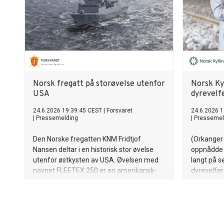
Norsk fregatt på storøvelse utenfor
Norsk Kyl
USA
dyrevelf
24.6.2026 19:39:45 CEST
|
Forsvaret
24.6.2026 1
|
Pressemelding
|
Pressemel
Den Norske fregatten KNM Fridtjof
(Orkanger 
Nansen deltar i en historisk stor øvelse
oppnådde i
utenfor østkysten av USA. Øvelsen med
langt på s
navnet FLEETEX 250 er en amerikansk-
dyrevelfe
ledet øvelse med 31 fartøy fra 17 ulike
allierte og partnernasjoner.