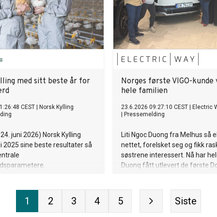
ling med sitt beste år for
Norges første VIGO-kunde 
erd
hele familien
1:26:48 CEST
|
Norsk Kylling
23.6.2026 09:27:10 CEST
|
Electric
ding
|
Pressemelding
24. juni 2026) Norsk Kylling
Liti Ngoc Duong fra Melhus så e
 2025 sine beste resultater så
nettet, forelsket seg og fikk ras
entrale
søstrene interessert. Nå har he
rdsparametere.
Duong fått utlevert de første 
VIGO’ene i Norge.
1
2
3
4
5
Siste