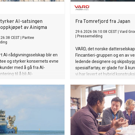
styrker AI-satsingen
Fra Tomrefjord fra Japan
oppkjøpet av Ainigma
29.6.2026 06:10:08 CEST
|
Vard Gro
|
Pressemelding
:26:38 CEST
|
Paritee
ding
VARD, det norske datterselskape
rt AI-rådgivningsselskap blir en
Fincantieri-gruppen og en av v
itee og styrker konsernets evne
ledende designere og skipsbyg
e kunder med å gå fra AI-
spesialfartøy, er glade for å ku
ering til å bli AI-
vi har levert et hybrid konstruks
tegrerte - med mennesker og
kabelleggingsfartøy til japansk
on i sentrum.
Construction Co Ltd.