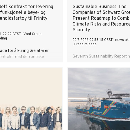
elt kontrakt for levering
Sustainable Business: The
rfunksjonelle bøye- og
Companies of Schwarz Gro
eholdsfartøy til Trinity
Present Roadmap to Comb
Climate Risks and Resourc
Scarcity
1:22:22 CEST
|
Vard Group
ding
22.7.2026 09:53:15 CEST
|
news akt
|
Press release
ade for å kunngjøre at vi er
Seventh Sustainability Report h
 kontrakt med den britiske
expansion of energy and resou
onen for maritim sikkerhet og
sovereignty External ESG ratin
inity House, på to
effective alignment of sustainab
onelle bøye- og
strategic risk management Cli
holdsfartøy. Dette er de to
transition plan serves as centra
rtøyene av denne typen VARD
instrument for future-proofing
t kontrakt på. Kontraktsverdien
processes
 220 millioner euro.