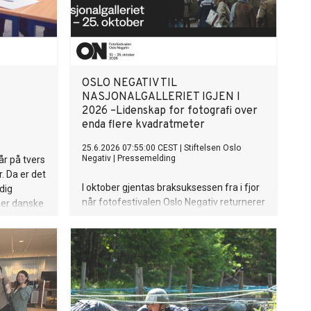
OSLO NEGATIV TIL
NASJONALGALLERIET IGJEN I
2026 –Lidenskap for fotografi over
enda flere kvadratmeter
25.6.2026 07:55:00 CEST
|
Stiftelsen Oslo
Negativ
|
Pressemelding
r på tvers
. Da er det
I oktober gjentas braksuksessen fra i fjor
dig
når fotofestivalen Oslo Negativ returnerer
er danske
til Nasjonalgalleriet. Tre helger, fra 10. til
skrevet bok
25. oktober, kan publikum møte
fotografer, gallerister, fotoskoler og
institusjoner, se dokumentar- og
kunstfoto, reportasje- og motefoto fra
inn- og utland. Årets festival arrangeres
for sjette gang.