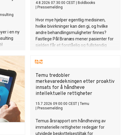
4.8.2026 07:30:00 CEST
|
Boldbooks
|
Pressemelding
nsulting
Hvor mye hjelper egentlig medisinen,
hvilke bivirkninger kan den gi, og hvilke
yer i en ny
andre behandlingsmuligheter finnes?
sulting
Fastlege Pål Branæs mener pasienter for
il
sjelden får et forståelig og fullstendig
svar på disse spørsmålene. Samtidig blir
konomiske
muligheten for rask bedring gjennom
åde
målrettede livsstilstiltak undervurdert,
 området,
særlig hos personer med begynnende
Temu tredobler
edre blant
eller etablert forstyrrelse av
merkevaredekningen etter proaktiv
blodsukkerreguleringen, mener han.
innsats for å håndheve
intellektuelle rettigheter
15.7.2026 09:00:00 CEST
|
Temu
|
Pressemelding
Temus årsrapport om håndheving av
immaterielle rettigheter redegjør for
utvidede beskyttelsestiltak for