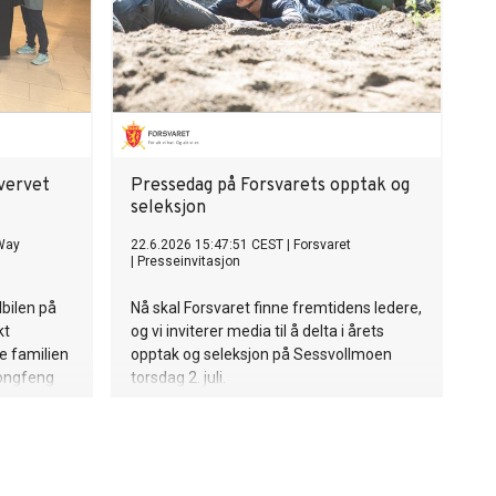
vervet
Pressedag på Forsvarets opptak og
seleksjon
 Way
22.6.2026 15:47:51 CEST
|
Forsvaret
|
Presseinvitasjon
lbilen på
Nå skal Forsvaret finne fremtidens ledere,
kt
og vi inviterer media til å delta i årets
le familien
opptak og seleksjon på Sessvollmoen
Dongfeng
torsdag 2. juli.