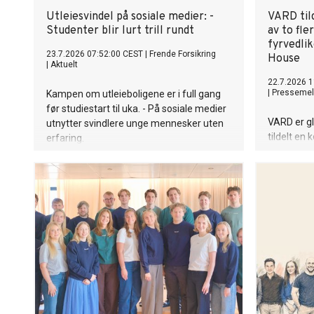
Utleiesvindel på sosiale medier: -
VARD tild
Studenter blir lurt trill rundt
av to fle
fyrvedlik
23.7.2026 07:52:00 CEST
|
Frende Forsikring
House
|
Aktuelt
22.7.2026 1
|
Pressemel
Kampen om utleieboligene er i full gang
før studiestart til uka. - På sosiale medier
VARD er gl
utnytter svindlere unge mennesker uten
tildelt en
erfaring.
organisasj
velferd, Tr
flerfunksj
fyrvedlike
første fa
har signer
overstiger