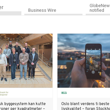
GlobeNews
er
Business Wire
notified
sk byggesystem kan kutte
Oslo blant verdens ti beste
roner per kvadratmeter –
livskvalitet – foran Stockh