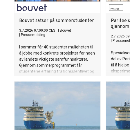
Bouvet satser på sommerstudenter
Paritee 
gjennom 
3.7.2026 07:00:00 CEST
|
Bouvet
|
Pressemelding
2.7.2026 09
|
Pressemel
I sommer får 40 studenter muligheten til
Spesialise
å jobbe med konkrete prosjekter for noen
del av Par
av landets viktigste samfunnsaktører.
til å hjelp
Gjennom sommerprogrammet får
eksperiment
studentene erfaring fra konsulentlivet og
native/in
bidrar til verdiskaping for kundene.
organisasj