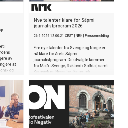
Nye talenter klare for Sápmi
journalistprogram 2026
up
26.6.2026 12:00:21 CEST
|
NRK
|
Pressemelding
t i
Fire nye talenter fra Sverige og Norge er
erdens
nå klare for årets Sápmi
gere av
journalistprogram. De utvalgte kommer
nngjøre at
fra Malå i Sverige, Røkland i Saltdal, samt
jons- og
Karasjok og Nesseby i Finnmark.
e Toyo