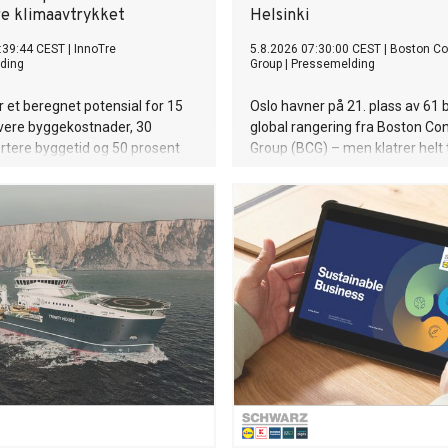
re klimaavtrykket
Helsinki
:39:44 CEST
|
InnoTre
5.8.2026 07:30:00 CEST
|
Boston Co
ding
Group
|
Pressemelding
r et beregnet potensial for 15
Oslo havner på 21. plass av 61 b
avere byggekostnader, 30
global rangering fra Boston Con
rtere byggetid og 50 prosent
Group (BCG) – men klatrer helt t
maavtrykk – uten å redusere
åttendeplass når det gjelder
neklima eller bokvalitet. Nå
innbyggernes livskvalitet og ø
eiendomsutviklere til
muligheter. Dermed slår Oslo b
jon og realisering.
Stockholm og Helsinki på dette
mens kun København gjør det b
de nordiske hovedstedene.