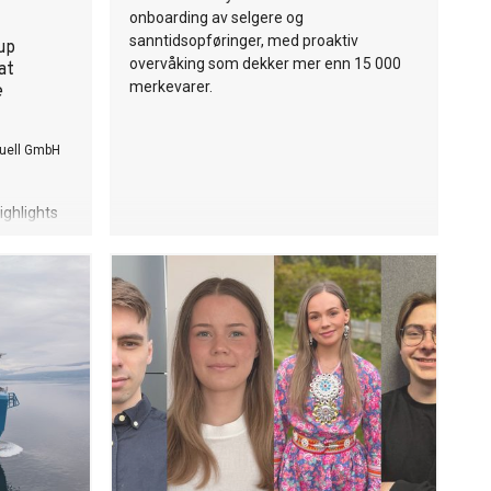
onboarding av selgere og
sanntidsopføringer, med proaktiv
up
overvåking som dekker mer enn 15 000
at
merkevarer.
e
uell GmbH
ighlights
rce
g confirms
ility with
mate
l
 business