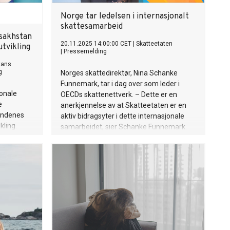
Norge tar ledelsen i internasjonalt
skattesamarbeid
asakhstan
20.11.2025 14:00:00 CET
|
Skatteetaten
utvikling
|
Pressemelding
tans
g
Norges skattedirektør, Nina Schanke
Funnemark, tar i dag over som leder i
jonale
OECDs skattenettverk. – Dette er en
e
anerkjennelse av at Skatteetaten er en
landenes
aktiv bidragsyter i dette internasjonale
kling.
samarbeidet, sier Schanke Funnemark.
idtøsten,
apt nye
ien. I dag
 halvparten
fått økt
en globale