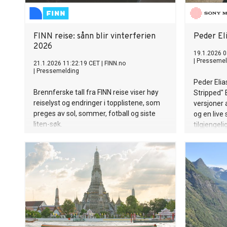
FINN reise: sånn blir vinterferien
Peder Eli
2026
19.1.2026 0
|
Pressemel
21.1.2026 11:22:19 CET
|
FINN.no
|
Pressemelding
Peder Elia
Brennferske tall fra FINN reise viser høy
Stripped" 
reiselyst og endringer i topplistene, som
versjoner 
preges av sol, sommer, fotball og siste
og en live 
liten-søk.
tilgjengeli