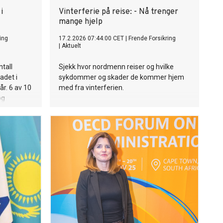
i
Vinterferie på reise: - Nå trenger
mange hjelp
ing
17.2.2026 07:44:00 CET
|
Frende Forsikring
|
Aktuelt
ntall
Sjekk hvor nordmenn reiser og hvilke
adet i
sykdommer og skader de kommer hjem
 år. 6 av 10
med fra vinterferien.
og