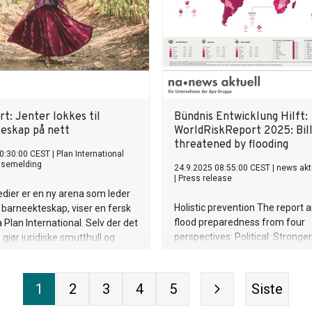
t: Jenter lokkes til
Bündnis Entwicklung Hilft:
eskap på nett
WorldRiskReport 2025: Bill
threatened by flooding
0:30:00 CEST
|
Plan International
ssemelding
24.9.2025 08:55:00 CEST
|
news akt
|
Press release
dier er en ny arena som leder
Holistic prevention The report 
 i barneekteskap, viser en fersk
flood preparedness from four
 Plan International. Selv der det
perspectives: Political: Stronger
 gjør juridiske smutthull og
governance, coordinated preve
emer at praksisen fortsetter.
Technological: Early warnings, AI
data Social: Traditional knowle
1
2
3
4
5
Siste
community-based approaches E
Nature-based solutions like ma