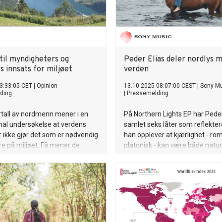
t til myndigheters og
Peder Elias deler nordlys 
s innsats for miljøet
verden
3:33:05 CET
|
Opinion
13.10.2025 08:07:00 CEST
|
Sony M
ding
|
Pressemelding
lertall av nordmenn mener i en
På Northern Lights EP har Peder
nal undersøkelse at verdens
samlet seks låter som reflekte
r ikke gjør det som er nødvendig
han opplever at kjærlighet - ro
are på miljøet. Få mener de
platonisk - kan være både natur
rifter opererer med seriøst
ukomplisert, og krevende og
nsvar og bærekraft.
spektakulært. EP'en slippes fre
oktober.