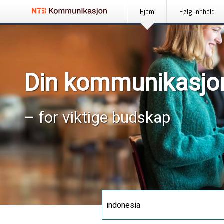
Hjem
Følg innhold
Din kommunikasjo
– for viktige budskap