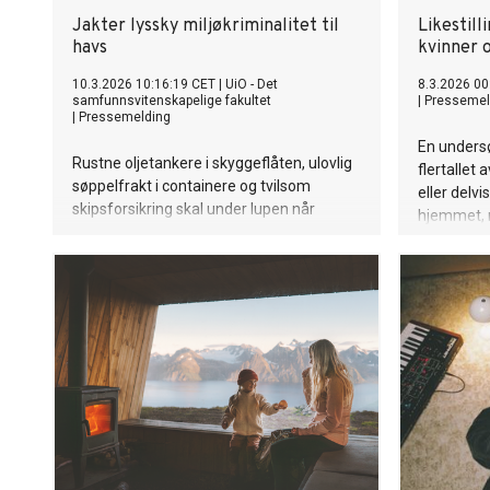
Jakter lyssky miljøkriminalitet til
Likestill
havs
kvinner 
10.3.2026 10:16:19 CET
|
UiO - Det
8.3.2026 00
samfunnsvitenskapelige fakultet
|
Pressemel
|
Pressemelding
En undersø
Rustne oljetankere i skyggeflåten, ulovlig
flertallet
søppelfrakt i containere og tvilsom
eller delvis
skipsforsikring skal under lupen når
hjemmet, 
forskere ved UiO starter det høyaktuelle
mener vi ha
prosjektet CargoCrime.
opplever i
går alene 
trakasseri
verdensba