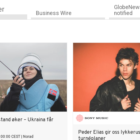
GlobeNews
er
Business Wire
notified
stand øker – Ukraina får
Peder Elias gir oss lykkeru
:00:00 CEST
|
Norad
turnéplaner