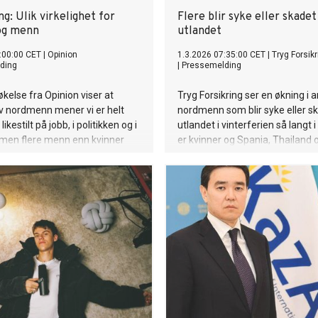
ing: Ulik virkelighet for
Flere blir syke eller skadet 
og menn
utlandet
:00:00 CET
|
Opinion
1.3.2026 07:35:00 CET
|
Tryg Forsikr
ding
|
Pressemelding
kelse fra Opinion viser at
Tryg Forsikring ser en økning i a
 av nordmenn mener vi er helt
nordmenn som blir syke eller sk
 likestilt på jobb, i politikken og i
utlandet i vinterferien så langt i
men flere menn enn kvinner
er kvinner og Spania, Thailand 
r full likestilling. Kvinner
Indonesia topper statistikken.
 større grad utrygghet når de
på kvelden og seksuell
ng, både i Norge og på
sis.