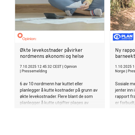
Økte levekostnader påvirker
Ny rappor
nordmenns økonomi og helse
barneekt
7.10.2025 12:45:32 CEST
|
Opinion
1.10.2025 1
|
Pressemelding
Norge
|
Pre
6 av 10 nordmenn har kuttet eller
Sosiale me
planlegger å kutte kostnader på grunn av
jenter inn
økte levekostnader. Flere blant de som
rapport fra
planlegger å kutte utgifter plages av
er forbudt,
stress og dårligere søvn.
svake syst