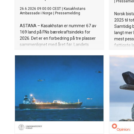
|
Pressemel
26.6.2026 09:00:00 CEST
|
Kasakhstans
Ambassade i Norge
|
Pressemelding
Norsk bist
2025 til to
ASTANA – Kasakhstan er nummer 67 av
Samtidig b
169 land på FNs bærekraftsindeks for
langt mer 
2026. Det er en forbedring på tre plasser
mest pess
sammenlignet med året før. Landets
fattigste 
samlede poengsum økte fra 71,5 til 72,0,
ny Norad-r
ifølge rapporten fra Sustainable
Development Solutions Network (SDSN).