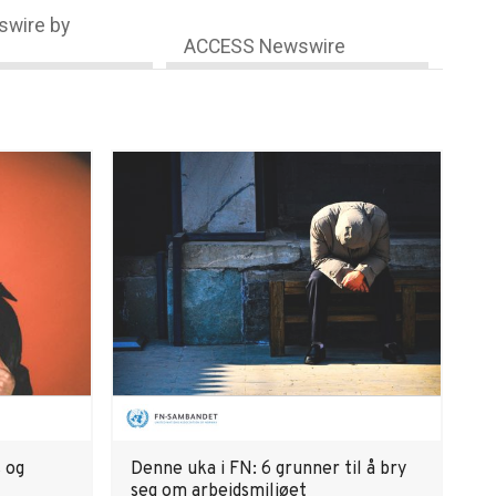
wire by
ACCESS Newswire
s og
Denne uka i FN: 6 grunner til å bry
seg om arbeidsmiljøet