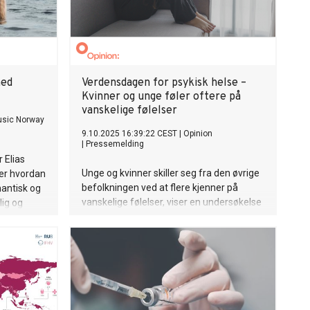
med
Verdensdagen for psykisk helse –
Kvinner og unge føler oftere på
vanskelige følelser
usic Norway
9.10.2025 16:39:22 CEST
|
Opinion
|
Pressemelding
 Elias
Unge og kvinner skiller seg fra den øvrige
rer hvordan
befolkningen ved at flere kjenner på
mantisk og
vanskelige følelser, viser en undersøkelse
lig og
fra Opinion. Samtidig er det menn som
topper selvmordsstatistikken, oppsøker
dag 17.
sjeldnere helsehjelp og tyr til grubling og
alkohol.