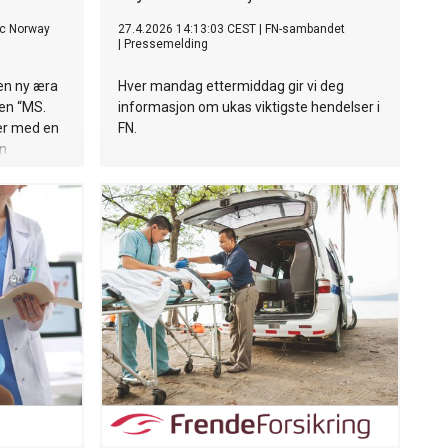
c Norway
27.4.2026 14:13:03 CEST
|
FN-sambandet
|
Pressemelding
 en ny æra
Hver mandag ettermiddag gir vi deg
len “MS.
informasjon om ukas viktigste hendelser i
er med en
FN.
an
g Sør-
ong Kong