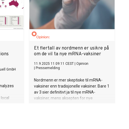
Et flertall av nordmenn er usikre på
ions
om de vil ta nye mRNA-vaksiner
11.9.2025 11:09:11 CEST
|
Opinion
|
Pressemelding
uell GmbH
Nordmenn er mer skeptiske til mRNA-
analyzes
vaksiner enn tradisjonelle vaksiner. Bare 1
av 3 sier definitivt ja til nye mRNA-
 local
vaksiner, mens aksepten for nye
ntion
tradisjonelle vaksiner er betydelig høyere,
, satellite
viser en undersøkelse fra Opinion.
dge,
cological:
ngroves,