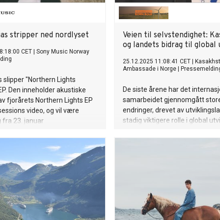
as stripper ned nordlyset
Veien til selvstendighet: K
og landets bidrag til global 
8:18:00 CET
|
Sony Music Norway
ding
25.12.2025 11:08:41 CET
|
Kasakhs
Ambassade i Norge
|
Pressemeldin
s slipper "Northern Lights
De siste årene har det internas
EP. Den inneholder akustiske
samarbeidet gjennomgått stor
av fjorårets Northern Lights EP
endringer, drevet av utviklings
sessions video, og vil være
stadig viktigere rolle i global utvi
g fra 23. januar
Rask økonomisk vekst i Asia, M
Afrika og Latin-Amerika har sk
tyngdepunkter i verdensøkonom
står disse landene for mer enn
av verdens samlede BNP og har 
innflytelse på utformingen av d
bærekraftsagendaen.