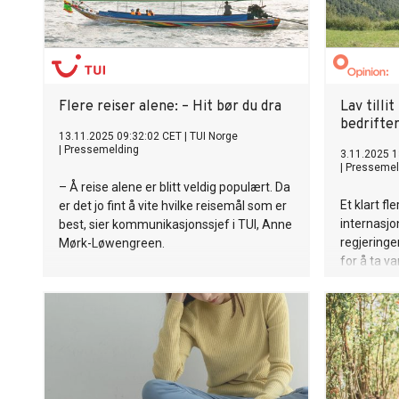
Flere reiser alene: – Hit bør du dra
Lav tilli
bedrifter
13.11.2025 09:32:02 CET
|
TUI Norge
|
Pressemelding
3.11.2025 1
|
Pressemel
– Å reise alene er blitt veldig populært. Da
Et klart f
er det jo fint å vite hvilke reisemål som er
internasjo
best, sier kommunikasjonssjef i TUI, Anne
regjeringe
Mørk-Løwengreen.
for å ta v
fleste bed
samfunnsa