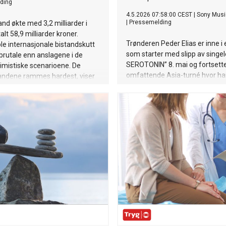
ding
4.5.2026 07:58:00 CEST
|
Sony Musi
|
Pressemelding
and økte med 3,2 milliarder i
talt 58,9 milliarder kroner.
Trønderen Peder Elias er inne i
le internasjonale bistandskutt
som starter med slipp av singe
brutale enn anslagene i de
SEROTONIN” 8. mai og fortsett
imistiske scenarioene. De
omfattende Asia-turné hvor h
landene rammes hardest, viser
returnerer til blant annet Kina o
apport.
Korea, og besøker Japan og H
for første gang.