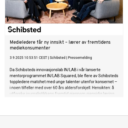
Medieledere får ny innsikt – lærer av fremtidens
mediekonsumenter
3.9.2025 10:53:51 CEST
|
Schibsted
|
Pressemelding
Da Schibsteds innovasjonslab IN/LAB i vår lanserte
mentorprogrammet IN/LAB Squared, ble flere av Schibsteds
toppledere matchet med unge talenter utenfor konsernet –
i noen tilfeller med over 60 års aldersforskjell. Hensikten: å
utforske journalistikkens fremtid gjennom gjensidig læring.
Resultatet er overveldende.