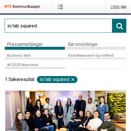
LOGG INN
Pressemeldinger
Børsmeldinger
Business Wire
GlobeNewswire by notified
ACCESS Newswire
1
Søkeresultat
in/lab squared