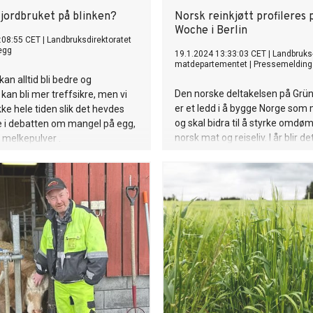
ordbruket på blinken?
Norsk reinkjøtt profileres
Woche i Berlin
:08:55 CET
|
Landbruksdirektoratet
egg
19.1.2024 13:33:03 CET
|
Landbruks
matdepartementet
|
Pressemelding
an alltid bli bedre og
Den norske deltakelsen på Gr
kan bli mer treffsikre, men vi
er et ledd i å bygge Norge som
e hele tiden slik det hevdes
og skal bidra til å styrke omdø
e i debatten om mangel på egg,
norsk mat og reiseliv. I år blir de
 melkepulver .
særlig vekt på reinkjøtt og samis
Det vil være synlig både i den n
restauranten på Messe Berlin, 
profilen på den norske standen.