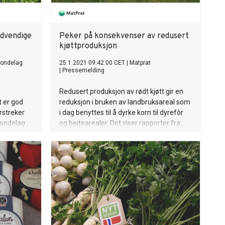
ødvendige
Peker på konsekvenser av redusert
kjøttproduksjon
Bondelag
25.1.2021 09:42:00 CET
|
Matprat
|
Pressemelding
Redusert produksjon av rødt kjøtt gir en
 er god
reduksjon i bruken av landbruksareal som
rstreker
i dag benyttes til å dyrke korn til dyrefôr
Bondelag.
og beitearealer. Det viser rapporter fra
Nibio, Menon Economics og Oslo
Economics.