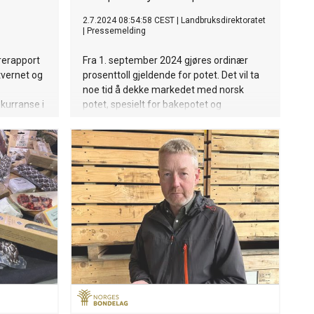
2.7.2024 08:54:58 CEST
|
Landbruksdirektoratet
|
Pressemelding
rerapport
Fra 1. september 2024 gjøres ordinær
tvernet og
prosenttoll gjeldende for potet. Det vil ta
noe tid å dekke markedet med norsk
kurranse i
potet, spesielt for bakepotet og
.
industripotet. I en periode vil det derfor
være særskilt tollavgiftsnedsettelser for
disse.