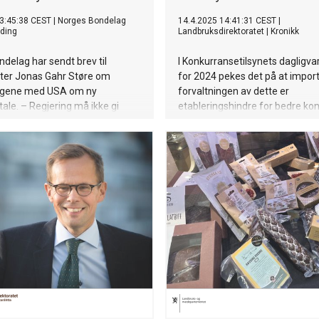
3:45:38 CEST
|
Norges Bondelag
14.4.2025 14:41:31 CEST
|
ding
Landbruksdirektoratet
|
Kronikk
delag har sendt brev til
I Konkurransetilsynets dagligva
ster Jonas Gahr Støre om
for 2024 pekes det på at impor
ngene med USA om ny
forvaltningen av dette er
ale. – Regjering må ikke gi
etableringshindre for bedre kon
president Donald Trumps press
det norske dagligvaremarkedet
rske tollvernet for
rodukter, sier Bjørn Gimming.
ollvern er avgjørende for økt
kap, mattrygghet og
andbruket framover, og en
ng for både bøndene,
ddelindustrien og forbrukerne.