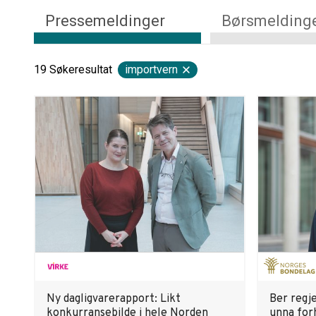
Pressemeldinger
Børsmelding
19
Søkeresultat
importvern
Ny dagligvarerapport: Likt
Ber regj
konkurransebilde i hele Norden
unna for