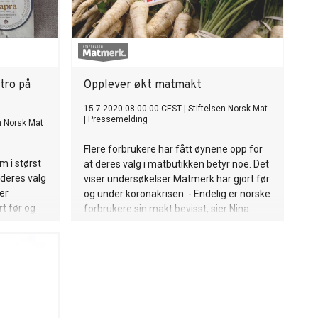
tro på
Opplever økt matmakt
15.7.2020 08:00:00 CEST
|
Stiftelsen Norsk Mat
|
Pressemelding
n Norsk Mat
Flere forbrukere har fått øynene opp for
m i størst
at deres valg i matbutikken betyr noe. Det
 deres valg
viser undersøkelser Matmerk har gjort før
er
og under koronakrisen. - Endelig er norske
t før og
forbrukere sin makt bevisst, sier Nina
lk i Nord-
Sundqvist, administerende direktør i
utikken er
Stiftelsen Matmerk.
elsen