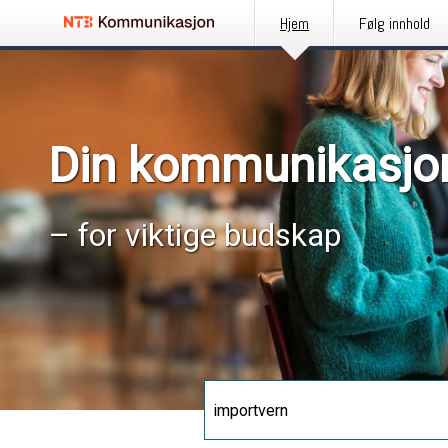
Hjem
Følg innhold
Din kommunikasjo
– for viktige budskap