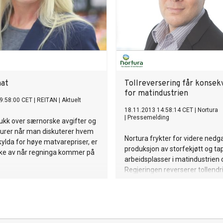
mat
Tollreversering får konsek
for matindustrien
9:58:00 CET
|
REITAN
|
Aktuelt
18.11.2013 14:58:14 CET
|
Nortura
|
Pressemelding
ukk over særnorske avgifter og
murer når man diskuterer hvem
Nortura frykter for videre nedg
ylda for høye matvarepriser, er
produksjon av storfekjøtt og ta
kke av når regninga kommer på
arbeidsplasser i matindustrien
Regjeringen reverserer tollend
biffer og fileter av storfe.