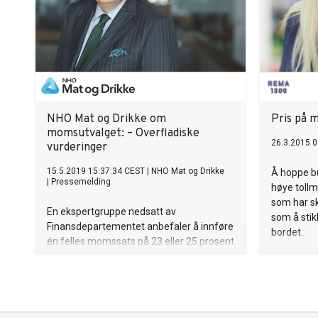
Dyrevernalliansen, Live Kleveland.
NHO Mat og Drikke om
Pris på 
momsutvalget: – Overfladiske
26.3.2015 0
vurderinger
15.5.2019 15:37:34 CEST
|
NHO Mat og Drikke
Å hoppe b
|
Pressemelding
høye toll
som har sk
En ekspertgruppe nedsatt av
som å sti
Finansdepartementet anbefaler å innføre
bordet.
én felles momssats på 23 eller 25 prosent
i løpet av tre år . Det kan bety en
dramatisk økning i matmomsen.