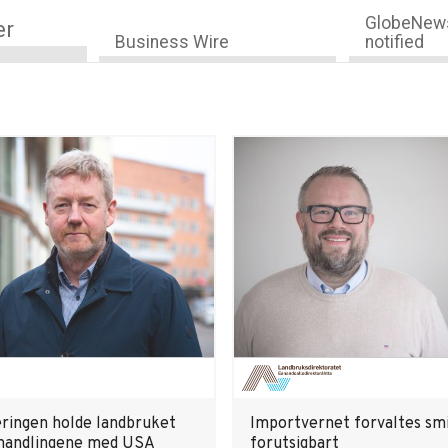
GlobeNews
er
Business Wire
notified
eringen holde landbruket
Importvernet forvaltes smi
handlingene med USA
forutsigbart