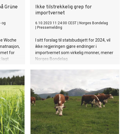
 på Grüne
Ikke tilstrekkelig grep for
importvernet
- og
6.10.2023 11:24:00 CEST
|
Norges Bondelag
|
Pressemelding
üne Woche
I sitt forslag til statsbudsjett for 2024, vil
 matnasjon,
ikke regjeringen gjøre endringer i
mmet for
importvernet som virkelig monner, mener
t lagt
Norges Bondelag.
k kultur.
orske
og prege