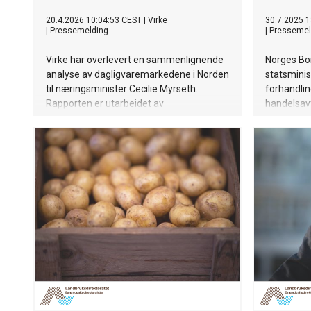
20.4.2026 10:04:53 CEST
|
Virke
30.7.2025 1
|
Pressemelding
|
Pressemel
Virke har overlevert en sammenlignende
Norges Bon
analyse av dagligvaremarkedene i Norden
statsmini
til næringsminister Cecilie Myrseth.
forhandli
Rapporten er utarbeidet av
handelsavt
Samfunnsøkonomisk analyse (SØA) og
etter for 
viser at det norske dagligvaremarkedet er
mot det no
svært likt markedene i resten av Norden.
landbruksp
Et sterkt t
matbereds
distriktsl
forutsetni
næringsmi