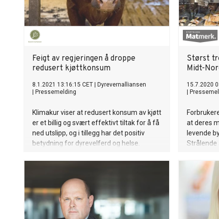
Feigt av regjeringen å droppe
Størst t
redusert kjøttkonsum
Midt-Nor
8.1.2021 13:16:15 CET
|
Dyrevernalliansen
15.7.2020 0
|
Pressemelding
|
Pressemel
Klimakur viser at redusert konsum av kjøtt
Forbrukere 
er et billig og svært effektivt tiltak for å få
at deres m
ned utslipp, og i tillegg har det positiv
levende by
betydning for dyrevelferd og helse.
Strålende 
Likevel vil ikke regjeringen gå inn for å
Romsdal se
redusere kjøttforbruket i den nye
påvirker s
klimaplanen. – Feigt og tannløst av
Sundqvist,
regjeringen å droppe moderat redusert
Stiftelse
kjøttkonsum bare for å unngå bråk med
landbruksorganisasjonene, sier
kommunikasjonsleder i