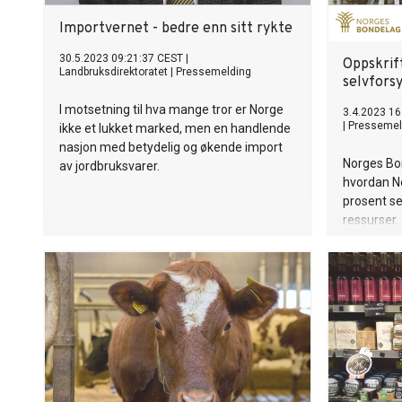
Importvernet - bedre enn sitt rykte
30.5.2023 09:21:37 CEST
|
Oppskrif
Landbruksdirektoratet
|
Pressemelding
selvfors
I motsetning til hva mange tror er Norge
3.4.2023 16
|
Pressemel
ikke et lukket marked, men en handlende
nasjon med betydelig og økende import
Norges Bon
av jordbruksvarer.
hvordan N
prosent se
ressurser.