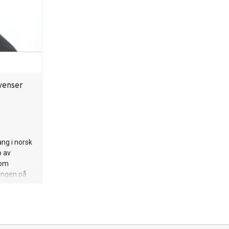
venser
ang i norsk
p av
 om
ringen på