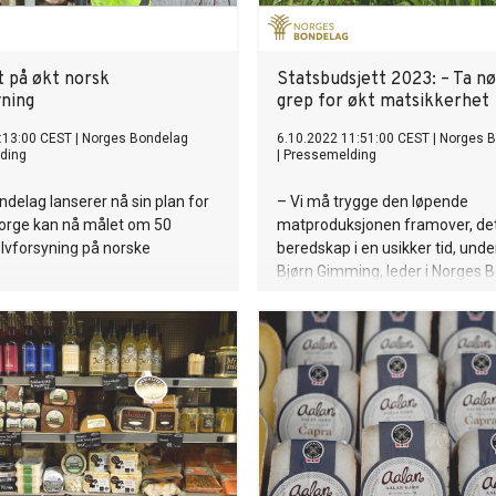
t på økt norsk
Statsbudsjett 2023: – Ta n
yning
grep for økt matsikkerhet
:13:00 CEST
|
Norges Bondelag
6.10.2022 11:51:00 CEST
|
Norges 
ding
|
Pressemelding
delag lanserer nå sin plan for
– Vi må trygge den løpende
orge kan nå målet om 50
matproduksjonen framover, det
lvforsyning på norske
beredskap i en usikker tid, unde
Bjørn Gimming, leder i Norges 