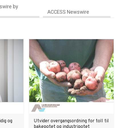
wire by
ACCESS Newswire
dig og
Utvider overgangsordning for toll til
bakepotet og industripotet