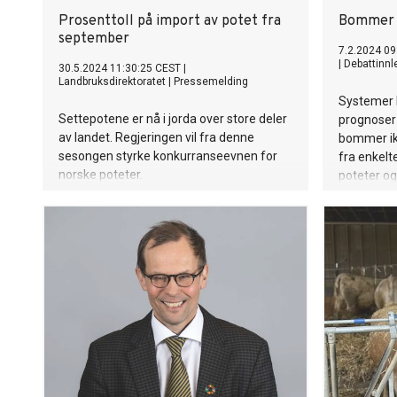
Prosenttoll på import av potet fra
Bommer j
september
7.2.2024 09
|
Debattinnl
30.5.2024 11:30:25 CEST
|
Landbruksdirektoratet
|
Pressemelding
Systemer k
Settepotene er nå i jorda over store deler
prognoser 
av landet. Regjeringen vil fra denne
bommer ikk
sesongen styrke konkurranseevnen for
fra enkelt
norske poteter.
poteter og