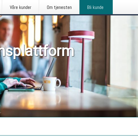
Våre kunder
Om tjenesten
Bli kunde
nsplattform