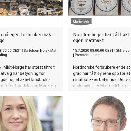
ro på egen forbrukermakt i
Nordlendinger har fått økt 
ge
egen matmakt
8:00:00 CEST
|
Stiftelsen Norsk Mat
15.7.2020 08:00:00 CEST
|
Stiftelse
ding
|
Pressemelding
i Midt-Norge har størst tiltro til
Nordnorske forbrukere er de so
atvalg har betydning for
grad har fått øynene opp for at
gder og et aktivt landbruk. -
i matbutikken betyr noe. Det vis
at folk i Trøndelag og Møre- og
undersøkelser Matmerk har gjor
r at det de handler, det
under koronakrisen. - Flott at fo
amfunnet rundt dem, sier Nina
Norge skjønner at deres valg i b
 administerende direktør i
viktig, sier Nina Sundqvist,
n Matmerk.
administerende direktør i Stift
Matmerk.