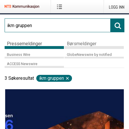
LOGG INN
Pressemeldinger
Børsmeldinger
Business Wire
GlobeNewswire by notified
ACCESS Newswire
3
Søkeresultat
ikm gruppen