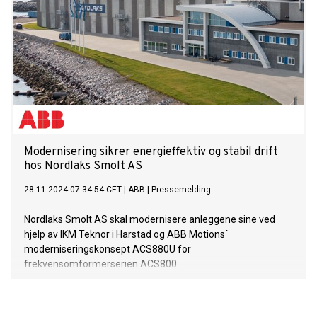
Modernisering sikrer energieffektiv og stabil drift
hos Nordlaks Smolt AS
28.11.2024 07:34:54 CET
|
ABB
|
Pressemelding
Nordlaks Smolt AS skal modernisere anleggene sine ved
hjelp av IKM Teknor i Harstad og ABB Motions´
moderniseringskonsept ACS880U for
frekvensomformerserien ACS800.