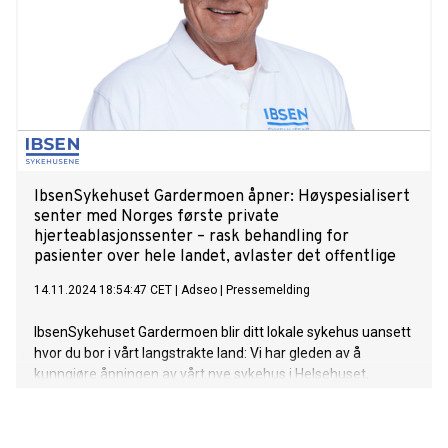
IbsenSykehuset Gardermoen åpner: Høyspesialisert
senter med Norges første private
hjerteablasjonssenter – rask behandling for
pasienter over hele landet, avlaster det offentlige
14.11.2024 18:54:47 CET
|
Adseo
|
Pressemelding
IbsenSykehuset Gardermoen blir ditt lokale sykehus uansett
hvor du bor i vårt langstrakte land: Vi har gleden av å
kunngjøre åpningen av vårt nye sykehus i Helsehuset,
Ragnar Strøms Veg 4, 2067 Jessheim. Dette markerer et
viktig steg i utvidelsen av spesialisthelsetjenester i Norge. Vi
mener at norske pasienter skal ha tilgang til behandling av