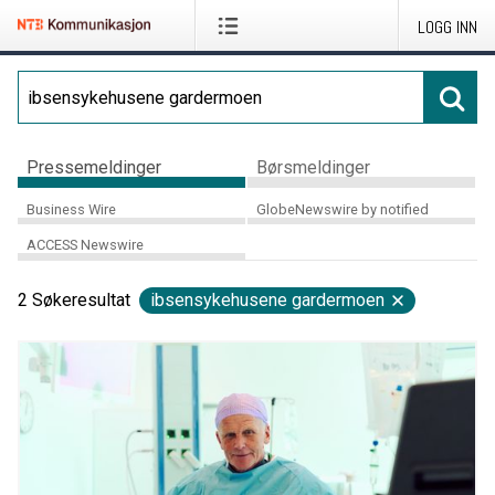
LOGG INN
Pressemeldinger
Børsmeldinger
Business Wire
GlobeNewswire by notified
ACCESS Newswire
2
Søkeresultat
ibsensykehusene gardermoen