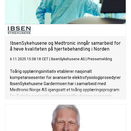
IbsenSykehusene og Medtronic inngår samarbeid for
å heve kvaliteten på hjertebehandling i Norden
6.11.2025 15:08:18 CET
|
IbsenSykehusene AS
|
Pressemelding
Toårig opplæringsinitiativ etablerer nasjonalt
kompetansesenter for avanserte elektrofysiologiprosedyrer
IbsenSykehusene Gardermoen har i samarbeid med
Medtronic Norge AS igangsatt et toårig opplæringsprogram
for å styrke nasjonale opplæringstilbud innen avanserte
hjerte-elektrofysiologiprosedyrer i Norden.