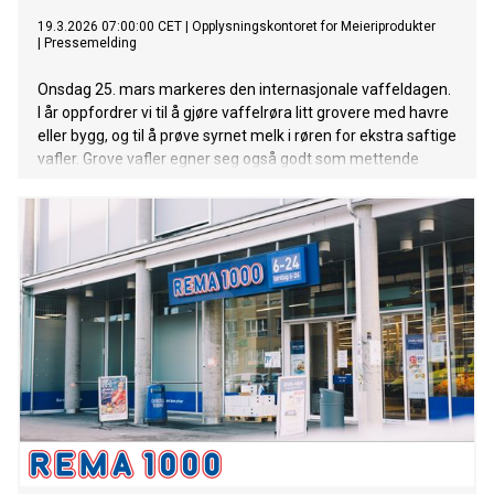
19.3.2026 07:00:00 CET
|
Opplysningskontoret for Meieriprodukter
|
Pressemelding
Onsdag 25. mars markeres den internasjonale vaffeldagen.
I år oppfordrer vi til å gjøre vaffelrøra litt grovere med havre
eller bygg, og til å prøve syrnet melk i røren for ekstra saftige
vafler. Grove vafler egner seg også godt som mettende
turmat i påsken.