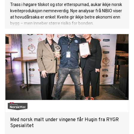
Trass i høgare tilskot og stor etterspurnad, aukar ikkje norsk
kveiteproduksjon nemneverdig. Nye analysar frå NIBIO viser
at hovudårsaka er enkel: Kveite gir ikkje betre økonomi enn
bygg – men inneber større risiko for bonden.
Med norsk malt under vingene får Hugin fra RYGR
Spesialitet