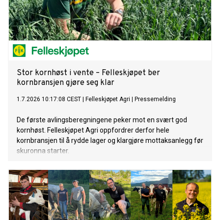
Stor kornhøst i vente – Felleskjøpet ber
kornbransjen gjøre seg klar
1.7.2026 10:17:08 CEST
|
Felleskjøpet Agri
|
Pressemelding
De første avlingsberegningene peker mot en svært god
kornhøst. Felleskjøpet Agri oppfordrer derfor hele
kornbransjen til å rydde lager og klargjøre mottaksanlegg før
skuronna starter.