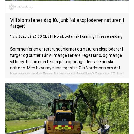
Villblomstenes dag 18. juni: Nå eksploderer naturen i
farger!
15.6.2023 09:26:30 CEST
|
Norsk Botanisk Forening
|
Pressemelding
Sommerferien er rett rundt hjørnet og naturen eksploderer i
farger og dufter. I år vil mange feriere i eget land, og mange
vil benytte sommerferien på å oppdage den ville norske
naturen. Men hvor mye kan egentlig Ola Nordmann om det
han møter under årets fjelltur med familien? Søndag 18. juni
feires «Villblomstenes dag» og Norsk Botanisk Forening
inviterer alle til å bli bedre kjent med våre ville vakre vekster.