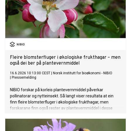
Fleire blomsterfluger i økologiske frukthagar – men
også dei ber på plantevernmiddel
16.6.2026 10:13:00 CEST
|
Norsk institutt for bioøkonomi - NIBIO
|
Pressemelding
NIBIO forskar på korleis plantevernmiddel påverkar
pollinatorar og nytteinsekt. Så langt viser resultata at ein
finn fleire blomsterfluger i økologiske frukthagar, men
forskarane finn også rester av plantevernmiddel i desse
flugene.