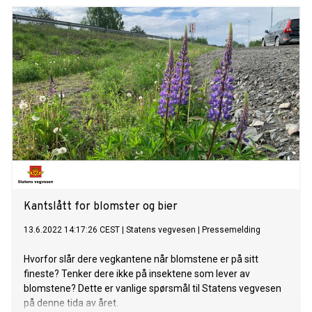
feires «Villblomstenes dag» og Norsk Botanisk Forening
inviterer alle til å bli bedre kjent med våre ville vakre vekster.
Kantslått for blomster og bier
13.6.2022 14:17:26 CEST
|
Statens vegvesen
|
Pressemelding
Hvorfor slår dere vegkantene når blomstene er på sitt
fineste? Tenker dere ikke på insektene som lever av
blomstene? Dette er vanlige spørsmål til Statens vegvesen
på denne tida av året.