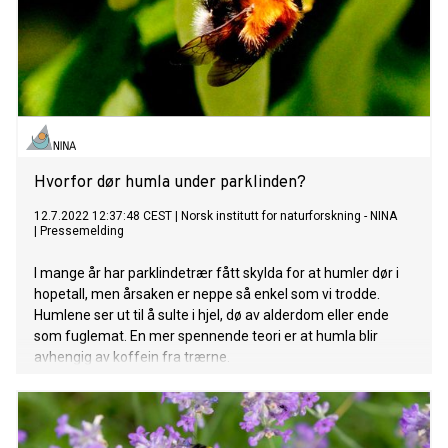
Hvorfor dør humla under parklinden?
12.7.2022 12:37:48 CEST
|
Norsk institutt for naturforskning - NINA
|
Pressemelding
I mange år har parklindetrær fått skylda for at humler dør i
hopetall, men årsaken er neppe så enkel som vi trodde.
Humlene ser ut til å sulte i hjel, dø av alderdom eller ende
som fuglemat. En mer spennende teori er at humla blir
avhengig av koffein fra trærne.