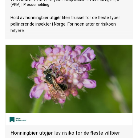
17.6.2024 15:19:52 CEST
|
Vitenskapskomiteen for mat og miljø
(VKM)
|
Pressemelding
Hold av honningbier utgjør liten trussel for de fleste typer
pollinerende insekter i Norge. For noen arter er risikoen
høyere.
Honningbier utgjør lav risiko for de fleste villbier