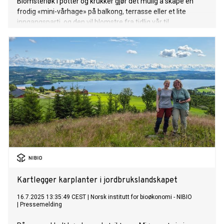
Blomsterløk i potter og krukker gjør det mulig å skape en
frodig «mini-vårhage» på balkong, terrasse eller et lite
inngangsparti, og den vil blomstre fra tidlig vår til
forsommer.
Kartlegger karplanter i jordbrukslandskapet
16.7.2025 13:35:49 CEST
|
Norsk institutt for bioøkonomi - NIBIO
|
Pressemelding