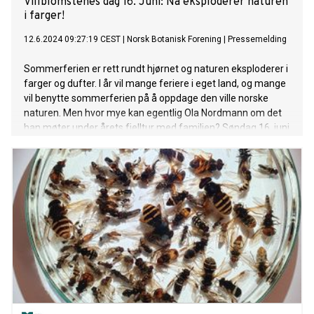
Villblomstenes dag 16. Juni: Nå eksploderer naturen
i farger!
12.6.2024 09:27:19 CEST
|
Norsk Botanisk Forening
|
Pressemelding
Sommerferien er rett rundt hjørnet og naturen eksploderer i
farger og dufter. I år vil mange feriere i eget land, og mange
vil benytte sommerferien på å oppdage den ville norske
naturen. Men hvor mye kan egentlig Ola Nordmann om det
han møter under årets fjelltur med familien? Søndag 16. juni
feires «Villblomstenes dag» og Norsk Botanisk Forening
inviterer alle til å bli bedre kjent med våre ville vakre vekster.