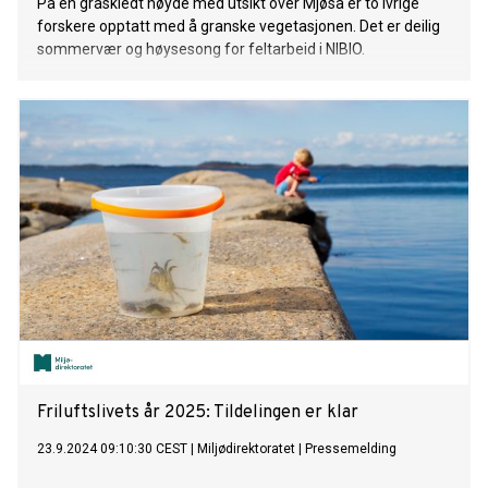
På en graskledt høyde med utsikt over Mjøsa er to ivrige
forskere opptatt med å granske vegetasjonen. Det er deilig
sommervær og høysesong for feltarbeid i NIBIO.
Friluftslivets år 2025: Tildelingen er klar
23.9.2024 09:10:30 CEST
|
Miljødirektoratet
|
Pressemelding