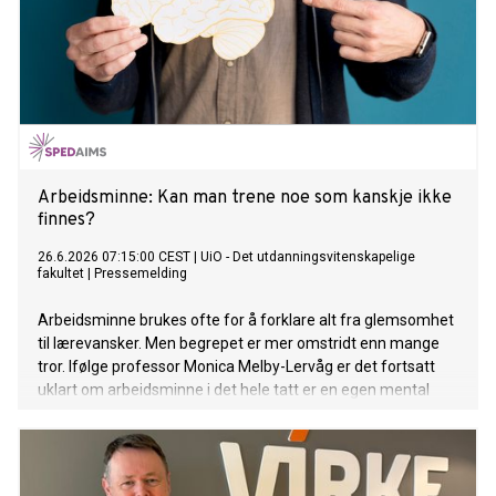
Arbeidsminne: Kan man trene noe som kanskje ikke
finnes?
26.6.2026 07:15:00 CEST
|
UiO - Det utdanningsvitenskapelige
fakultet
|
Pressemelding
Arbeidsminne brukes ofte for å forklare alt fra glemsomhet
til lærevansker. Men begrepet er mer omstridt enn mange
tror. Ifølge professor Monica Melby-Lervåg er det fortsatt
uklart om arbeidsminne i det hele tatt er en egen mental
funksjon.