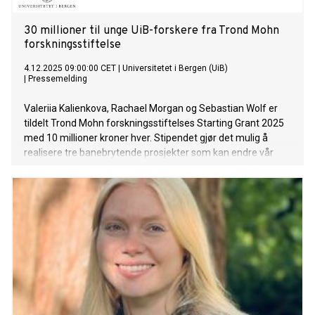
30 millioner til unge UiB-forskere fra Trond Mohn
forskningsstiftelse
4.12.2025 09:00:00 CET
|
Universitetet i Bergen (UiB)
|
Pressemelding
Valeriia Kalienkova, Rachael Morgan og Sebastian Wolf er
tildelt Trond Mohn forskningsstiftelses Starting Grant 2025
med 10 millioner kroner hver. Stipendet gjør det mulig å
realisere tre banebrytende prosjekter som kan endre vår
forståelse av hjernen, livet i havet og jordens landskap.