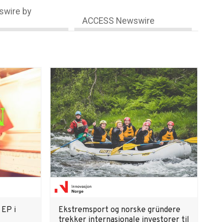
wire by
ACCESS Newswire
 EP i
Ekstremsport og norske gründere
trekker internasjonale investorer til