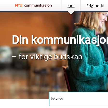
Hjem
Følg innhold
Din kommunikasjo
– for viktige budskap