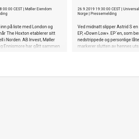
8:00:00 CEST
|
Møller Eiendom
26.9.2019 19:30:00 CEST
|
Universa
ding
Norge
|
Pressemelding
r inn på liste med London og
Ved midnatt slipper Astrid S en 
år The Hoxton etablerer sitt
EP, «Down Low». EP´en, som bes
ll i Norden. AB Invest, Møller
nedstrippede og personlige låte
g Ennismore har gått sammen
markerer slutten av hennes uts
rnasjonalt hotell i Oslo sentrum,
«Stripped Down Tour», som har
ungstorget og det nye
seg gjennom Europa og USA.
kvartalet. The Hoxton Oslo, med
ar og restauranter, åpner i