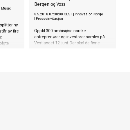
Bergen og Voss
l Music
8.5.2018 07:30:00 CEST
|
Innovasjon Norge
|
Presseinvitasjon
splitter ny
Opptil 300 ambisiøse norske
tår av fire
entreprenører og investorer samles på
r,
Vestlandet 12. juni. Der skal de finne
olgte
svaret på hvordan flere norske gründere
 strukket
kan gå fra oppstartbedrift til internasjonal
vekstbedrift.