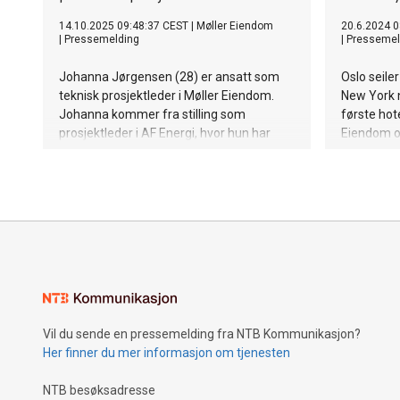
14.10.2025 09:48:37 CEST
|
Møller Eiendom
20.6.2024 0
|
Pressemelding
|
Pressemel
Johanna Jørgensen (28) er ansatt som
Oslo seile
teknisk prosjektleder i Møller Eiendom.
New York n
Johanna kommer fra stilling som
første hote
prosjektleder i AF Energi, hvor hun har
Eiendom o
jobbet de siste fem årene.
om et inte
mellom Yo
regjerings
144 rom, b
2027.
Vil du sende en pressemelding fra NTB Kommunikasjon?
Her finner du mer informasjon om tjenesten
NTB besøksadresse