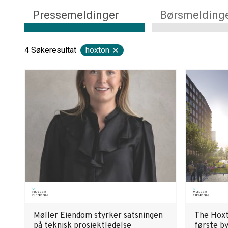
Pressemeldinger
Børsmelding
4
Søkeresultat
hoxton
Møller Eiendom styrker satsningen
The Hoxt
på teknisk prosjektledelse
første b