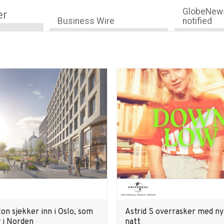
GlobeNews
er
Business Wire
notified
on sjekker inn i Oslo, som
Astrid S overrasker med ny
y i Norden
natt