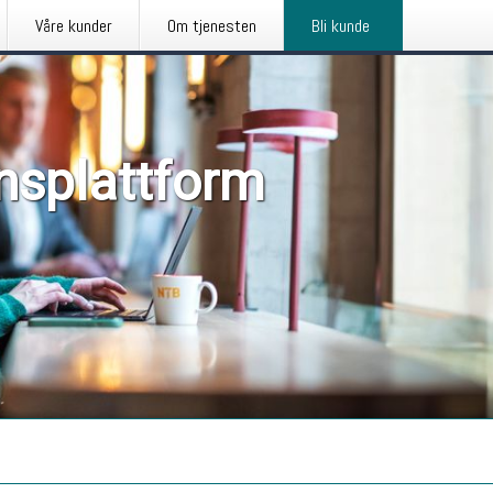
Våre kunder
Om tjenesten
Bli kunde
nsplattform