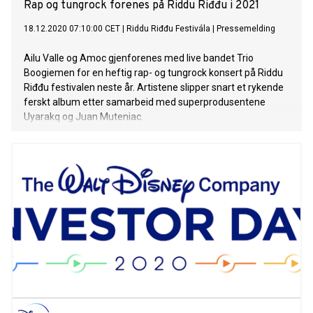
Rap og tungrock forenes på Riddu Riđđu i 2021
18.12.2020 07:10:00 CET
|
Riddu Riđđu Festivála
|
Pressemelding
Ailu Valle og Amoc gjenforenes med live bandet Trio
Boogiemen for en heftig rap- og tungrock konsert på Riddu
Riđđu festivalen neste år. Artistene slipper snart et rykende
ferskt album etter samarbeid med superprodusentene
Uyarakq og Juan Muteniac.