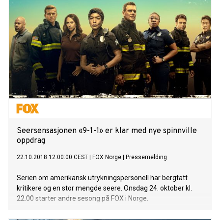
(!) avspillinger bak seg siden debuten for tre år siden. Låta
“Drink About” feat Dagny har vært en av årets store norske
låter og ble også nominert til P3 Gull. Nå er duoen klar med
nok et stjernesamarbeid. De har slått seg sammen med de
britiske indierock kongene Bastille. Bastille-vokalist Dan
forteller: - “Seeb turned our big, messy guitar song into
something new and completely different, but it still feels
wholly in keeping with the escapist theme of the song: the
euphoria and horrors of a late, late night. “When the drop
happens it’
Seersensasjonen «9-1-1» er klar med nye spinnville
oppdrag
22.10.2018 12:00:00 CEST
|
FOX Norge
|
Pressemelding
Serien om amerikansk utrykningspersonell har bergtatt
kritikere og en stor mengde seere. Onsdag 24. oktober kl.
22.00 starter andre sesong på FOX i Norge.