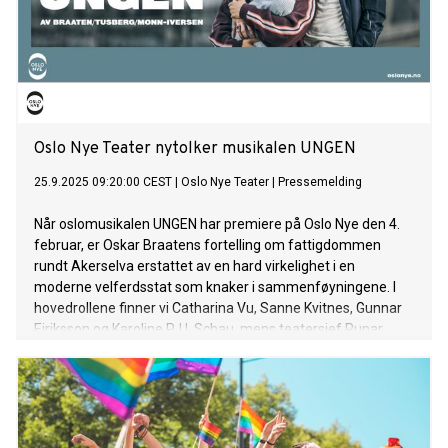
Oslo Nye Teater nytolker musikalen UNGEN
25.9.2025 09:20:00 CEST
|
Oslo Nye Teater
|
Pressemelding
Når oslomusikalen UNGEN har premiere på Oslo Nye den 4.
februar, er Oskar Braatens fortelling om fattigdommen
rundt Akerselva erstattet av en hard virkelighet i en
moderne velferdsstat som knaker i sammenføyningene. I
hovedrollene finner vi Catharina Vu, Sanne Kvitnes, Gunnar
Eiriksson og Karoline P. U. Schau, mens teatersjef Runar
Hodne ivaretar regien og Lars Bleiklie Devik arrangerer
UNGENS fantastiske musikk.