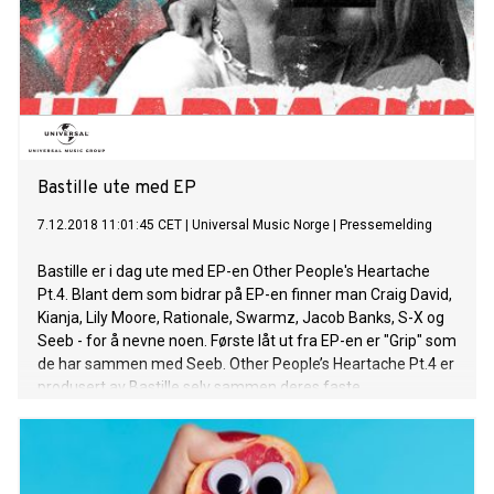
Bastille ute med EP
7.12.2018 11:01:45 CET
|
Universal Music Norge
|
Pressemelding
Bastille er i dag ute med EP-en Other People's Heartache
Pt.4. Blant dem som bidrar på EP-en finner man Craig David,
Kianja, Lily Moore, Rationale, Swarmz, Jacob Banks, S-X og
Seeb - for å nevne noen. Første låt ut fra EP-en er "Grip" som
de har sammen med Seeb. Other People’s Heartache Pt.4 er
produsert av Bastille selv sammen deres faste
samarbeidspartner Mark Crew. Other People's Heartache
Pt.4 er fjerde del i en serie av EP-er som Bastille har gitt ut
hvor den første kom i februar 2012, den andre i desember
samme år mens den tredje ble sluppet i 2014. Om