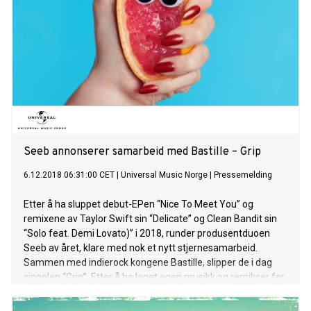
samarbeidet med Seeb sier vokalist Dan Brown: “Seeb
turned our big, messy guitar song into something new and
completely different, but it still feels wholly in keeping with
the escapist theme of the song: the euphoria and horrors of
a late, late night. “When the drop happens it’s like you get
sucked back into the weirdness of the night or like a door’s
been opened into the clubby world of Seeb. Their production
takes it somewhere w
Seeb annonserer samarbeid med Bastille – Grip
6.12.2018 06:31:00 CET
|
Universal Music Norge
|
Pressemelding
Etter å ha sluppet debut-EPen “Nice To Meet You” og
remixene av Taylor Swift sin “Delicate” og Clean Bandit sin
“Solo feat. Demi Lovato)” i 2018, runder produsentduoen
Seeb av året, klare med nok et nytt stjernesamarbeid.
Sammen med indierock kongene Bastille, slipper de i dag
singelen “Grip”. Etter å ha laget egen musikk og remikser for
artister som bl.a. Taylor Swift, Tove Lo, Coldplay, Clean
Bandit og Shawn Mendez har Seeb rukket å lagt 4 milliarder