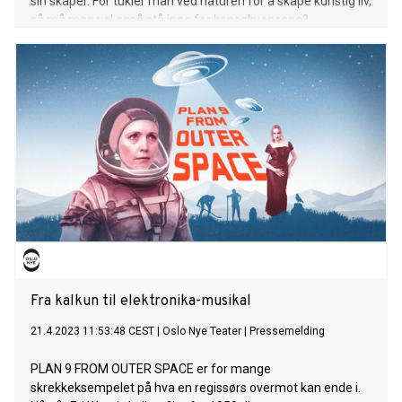
sin skaper. For tukler man ved naturen for å skape kunstig liv,
så må man vel også stå inne for konsekvensene?
Fra kalkun til elektronika-musikal
21.4.2023 11:53:48 CEST
|
Oslo Nye Teater
|
Pressemelding
PLAN 9 FROM OUTER SPACE er for mange
skrekkeksempelet på hva en regissørs overmot kan ende i.