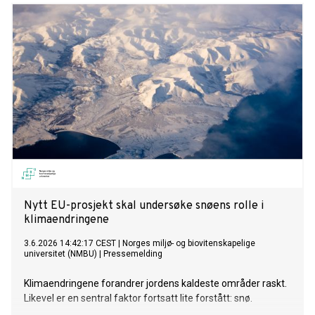
viktigere i dag enn noen gang tidligere, skriver Kasakhstans
president Kassym-Jomart Tokayev i denne
kommentarartikkelen for Euronews. Han peker på tre
sentrale strategiske mål for å bygge neste kapittel i det
strategiske partnerskapet mellom Kasakhstan og EU.
Nytt EU-prosjekt skal undersøke snøens rolle i
klimaendringene
3.6.2026 14:42:17 CEST
|
Norges miljø- og biovitenskapelige
universitet (NMBU)
|
Pressemelding
Klimaendringene forandrer jordens kaldeste områder raskt.
Likevel er en sentral faktor fortsatt lite forstått: snø.