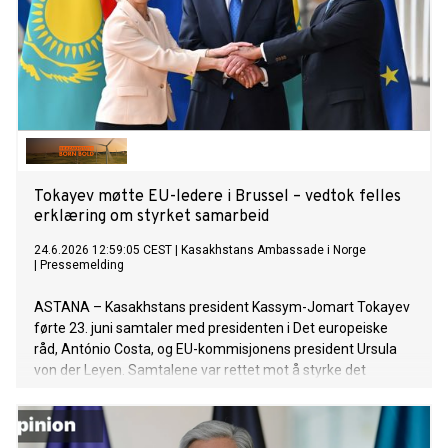
Tokayev møtte EU-ledere i Brussel – vedtok felles
erklæring om styrket samarbeid
24.6.2026 12:59:05 CEST
|
Kasakhstans Ambassade i Norge
|
Pressemelding
ASTANA – Kasakhstans president Kassym-Jomart Tokayev
førte 23. juni samtaler med presidenten i Det europeiske
råd, António Costa, og EU-kommisjonens president Ursula
von der Leyen. Samtalene var rettet mot å styrke det
strategiske partnerskapet mellom Kasakhstan og EU innen
handel, investeringer, transportforbindelser og
energisamarbeid.