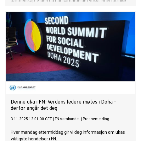
partnerskap. Siden da har samarbeidet vokst innen politisk
dialog, sikkerhet, investeringer, utdanning og infrastruktur.
Over 200 milliarder euro er investert i Kasakhstan siden
2005, og EU er i dag landets største handelspartner.
Denne uka i FN: Verdens ledere møtes i Doha –
derfor angår det deg
3.11.2025 12:01:00 CET
|
FN-sambandet
|
Pressemelding
Hver mandag ettermiddag gir vi deg informasjon om ukas
viktigste hendelser i FN.