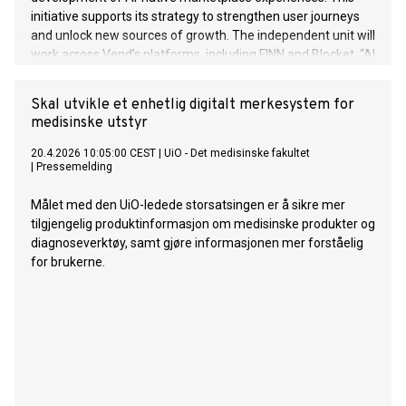
initiative supports its strategy to strengthen user journeys
and unlock new sources of growth. The independent unit will
work across Vend’s platforms, including FINN and Blocket. “AI
is changing how users discover and transact, and this
initiative allows us to explore and innovate at the frontier of
Skal utvikle et enhetlig digitalt merkesystem for
the industry,” said Christian Printzell Halvorsen, CEO of Vend.
medisinske utstyr
20.4.2026 10:05:00 CEST
|
UiO - Det medisinske fakultet
|
Pressemelding
Målet med den UiO-ledede storsatsingen er å sikre mer
tilgjengelig produktinformasjon om medisinske produkter og
diagnoseverktøy, samt gjøre informasjonen mer forståelig
for brukerne.