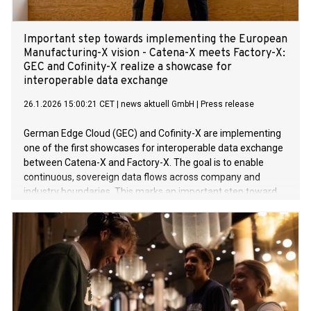
Important step towards implementing the European
Manufacturing-X vision - Catena-X meets Factory-X:
GEC and Cofinity-X realize a showcase for
interoperable data exchange
26.1.2026 15:00:21 CET
|
news aktuell GmbH
|
Press release
German Edge Cloud (GEC) and Cofinity-X are implementing
one of the first showcases for interoperable data exchange
between Catena-X and Factory-X. The goal is to enable
continuous, sovereign data flows across company and
industry boundaries. This marks an important step toward
seamlessly networked Manufacturing-X architectures in
Europe.