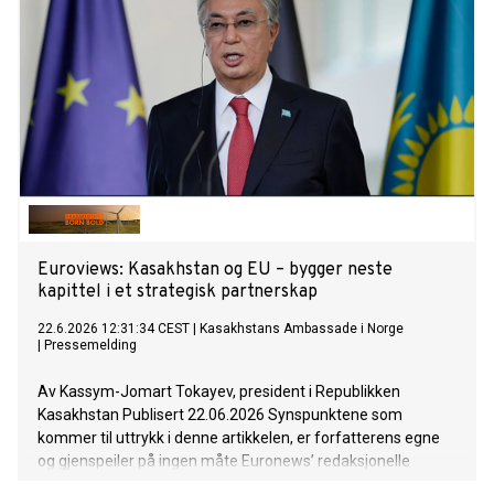
Euroviews: Kasakhstan og EU – bygger neste
kapittel i et strategisk partnerskap
22.6.2026 12:31:34 CEST
|
Kasakhstans Ambassade i Norge
|
Pressemelding
Av Kassym-Jomart Tokayev, president i Republikken
Kasakhstan Publisert 22.06.2026 Synspunktene som
kommer til uttrykk i denne artikkelen, er forfatterens egne
og gjenspeiler på ingen måte Euronews’ redaksjonelle
standpunkt. Partnerskapet mellom Kasakhstan og EU er