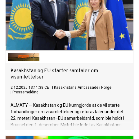
Kasakhstan og EU starter samtaler om
visumlettelser
2.12.2025 13:11:38 CET
|
Kasakhstans Ambassade i Norge
|
Pressemelding
ALMATY — Kasakhstan og EU kunngjorde at de vil starte
forhandlinger om visumlettelser og returavtaler under det
22. møtet i Kasakhstan–EU samarbeidsråd, som ble holdt i
Brussel den 1. desember. Møtet ble ledet av Kasakhstans
utenriksminister Yermeк Kosherbayev og EU’s høye
representant for utenrikssaker og sikkerhetspolitikk, Kaja