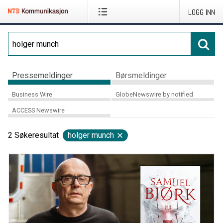
LOGG INN
Pressemeldinger
Børsmeldinger
Business Wire
GlobeNewswire by notified
ACCESS Newswire
2
Søkeresultat
holger munch