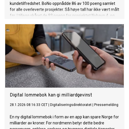
kundetilfredshet. BoNo oppnådde 86 av 100 poeng samlet
for alle overleverte prosjekter. Så høye tall har ikke vært målt
før. I tillegg skåret de 93 poeng for prosjektet Nyhavn 4, og
vant dermed også prisen for beste prosjekt i
overleveringsfasen. Målingene bygger på kundetilfredshet
blant rundt 50 av landets største boligutviklere.
Digital lommebok kan gi milliardgevinst
28.1.2026 08:16:33 CET
|
Digitaliseringsdirektoratet
|
Pressemelding
En ny digital lommebok i form av en app kan spare Norge for
milliarder av kroner. For nordmenn betyr dette bedre