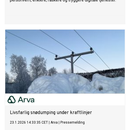
personvern, enklere, raskere og tryggere digitale tjenester.
Livsfarlig snødumping under kraftlinjer
23.1.2026 14:33:35 CET
|
Arva
|
Pressemelding