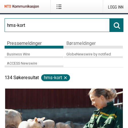
LOGG INN
Pressemeldinger
Børsmeldinger
Business Wire
GlobeNewswire by notified
ACCESS Newswire
134
Søkeresultat
hms-kort