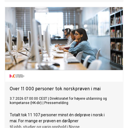
ikoniske bjørn vil være et gjennomgående element i
opplevelsen og knytte de to merkevarenes universer
sammen.
Over 11 000 personer tok norskprøven i mai
3.7.2026 07:00:00 CEST
|
Direktoratet for høyere utdanning og
kompetanse (HK-dir)
|
Pressemelding
Totalt tok 11 107 personer minst én delprøve i norsk i
mai. For mange er prøven en døråpner
til jobb, studier og varig opphold i Norge.