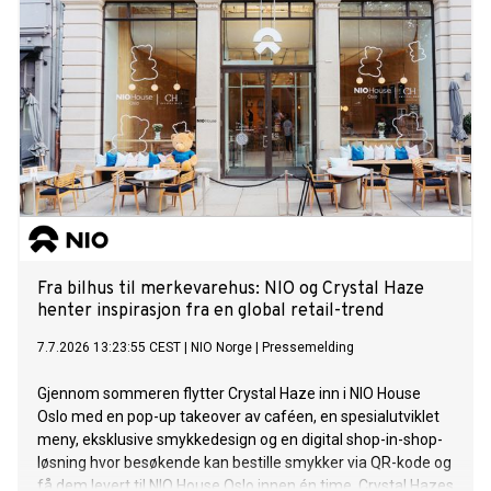
Fra bilhus til merkevarehus: NIO og Crystal Haze
henter inspirasjon fra en global retail-trend
7.7.2026 13:23:55 CEST
|
NIO Norge
|
Pressemelding
Gjennom sommeren flytter Crystal Haze inn i NIO House
Oslo med en pop-up takeover av caféen, en spesialutviklet
meny, eksklusive smykkedesign og en digital shop-in-shop-
løsning hvor besøkende kan bestille smykker via QR-kode og
få dem levert til NIO House Oslo innen én time. Crystal Hazes