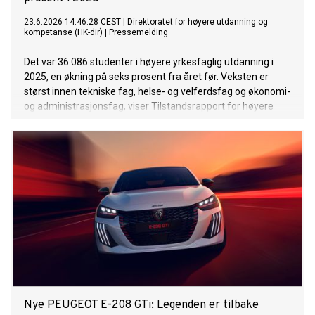
23.6.2026 14:46:28 CEST
|
Direktoratet for høyere utdanning og
kompetanse (HK-dir)
|
Pressemelding
Det var 36 086 studenter i høyere yrkesfaglig utdanning i
2025, en økning på seks prosent fra året før. Veksten er
størst innen tekniske fag, helse- og velferdsfag og økonomi-
og administrasjonsfag, viser Tilstandsrapport for høyere
yrkesfaglig utdanning 2026.
Nye PEUGEOT E-208 GTi: Legenden er tilbake