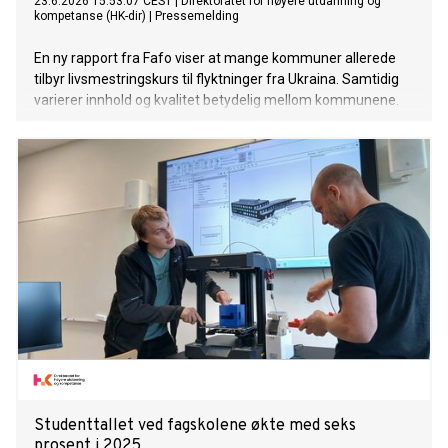
23.6.2026 15:53:07 CEST
|
Direktoratet for høyere utdanning og
kompetanse (HK-dir)
|
Pressemelding
En ny rapport fra Fafo viser at mange kommuner allerede
tilbyr livsmestringskurs til flyktninger fra Ukraina. Samtidig
varierer innhold og kvalitet betydelig mellom kommunene.
Studenttallet ved fagskolene økte med seks
prosent i 2025