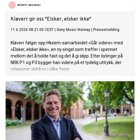
Kløverr gir oss "Elsker, elsker ikke"
11.6.2026 08:21:00 CEST
|
Sony Music Norway
|
Pressemelding
Kløverr følger opp Hkeem-samarbeidet «Går videre» med
«Elsker, elsker ikke», en ny singel som treffer i spennet
mellom det å holde fast og det å gi slipp. Etter listinger på
NRK P1 og P3 bygger han videre på et tydelig uttrykk, der
relasjoner skildres i ulike faser.