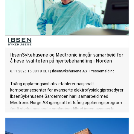
IbsenSykehusene og Medtronic inngår samarbeid for
å heve kvaliteten på hjertebehandling i Norden
6.11.2025 15:08:18 CET
|
IbsenSykehusene AS
|
Pressemelding
Toårig opplæringsinitiativ etablerer nasjonalt
kompetansesenter for avanserte elektrofysiologiprosedyrer
IbsenSykehusene Gardermoen har i samarbeid med
Medtronic Norge AS igangsatt et toårig opplæringsprogram
for å styrke nasjonale opplæringstilbud innen avanserte
hjerte-elektrofysiologiprosedyrer i Norden.