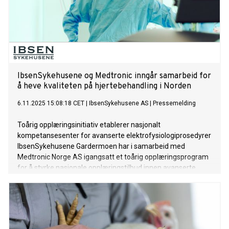
IbsenSykehusene og Medtronic inngår samarbeid for
å heve kvaliteten på hjertebehandling i Norden
6.11.2025 15:08:18 CET
|
IbsenSykehusene AS
|
Pressemelding
Toårig opplæringsinitiativ etablerer nasjonalt
kompetansesenter for avanserte elektrofysiologiprosedyrer
IbsenSykehusene Gardermoen har i samarbeid med
Medtronic Norge AS igangsatt et toårig opplæringsprogram
for å styrke nasjonale opplæringstilbud innen avanserte
hjerte-elektrofysiologiprosedyrer i Norden.