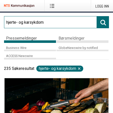
LOGG INN
Pressemeldinger
Børsmeldinger
Business Wire
GlobeNewswire by notified
ACCESS Newswire
235
Søkeresultat
hjerte- og karsykdom