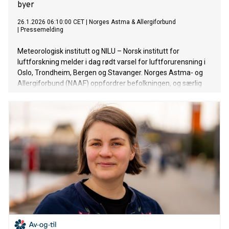
byer
26.1.2026 06:10:00 CET
|
Norges Astma & Allergiforbund
|
Pressemelding
Meteorologisk institutt og NILU – Norsk institutt for
luftforskning melder i dag rødt varsel for luftforurensning i
Oslo, Trondheim, Bergen og Stavanger. Norges Astma- og
Allergiforbund (NAAF) oppfordrer befolkningen, og særlig
sårbare grupper, til å ta varslet på alvor og følge
helserådene nøye.