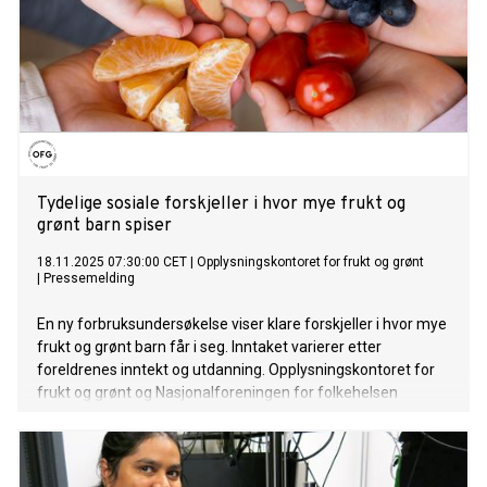
Tydelige sosiale forskjeller i hvor mye frukt og
grønt barn spiser
18.11.2025 07:30:00 CET
|
Opplysningskontoret for frukt og grønt
|
Pressemelding
En ny forbruksundersøkelse viser klare forskjeller i hvor mye
frukt og grønt barn får i seg. Inntaket varierer etter
foreldrenes inntekt og utdanning. Opplysningskontoret for
frukt og grønt og Nasjonalforeningen for folkehelsen
etterlyser tiltak som kan sikre like muligheter for god helse.