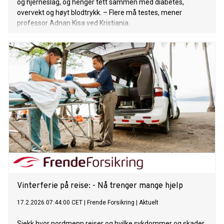
og hjerneslag, og henger tett sammen med diabetes,
overvekt og høyt blodtrykk. – Flere må testes, mener
professor Adnan Kisa ved Kristiania.
Vinterferie på reise: - Nå trenger mange hjelp
17.2.2026 07:44:00 CET
|
Frende Forsikring
|
Aktuelt
Sjekk hvor nordmenn reiser og hvilke sykdommer og skader