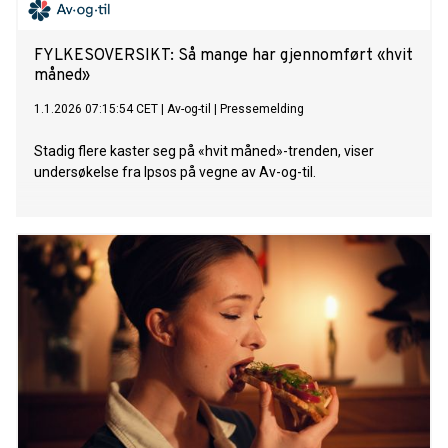
FYLKESOVERSIKT: Så mange har gjennomført «hvit
måned»
1.1.2026 07:15:54 CET
|
Av-og-til
|
Pressemelding
Stadig flere kaster seg på «hvit måned»-trenden, viser
undersøkelse fra Ipsos på vegne av Av-og-til.