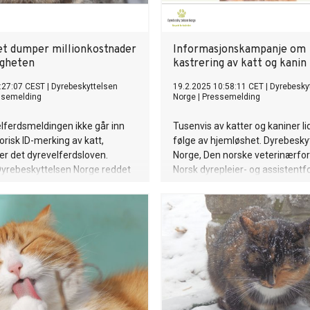
et dumper millionkostnader
Informasjonskampanje om
ligheten
kastrering av katt og kanin
:27:07 CEST
|
Dyrebeskyttelsen
19.2.2025 10:58:11 CET
|
Dyrebesky
ssemelding
Norge
|
Pressemelding
lferdsmeldingen ikke går inn
Tusenvis av katter og kaniner l
orisk ID-merking av katt,
følge av hjemløshet. Dyrebesky
r det dyrevelferdsloven.
Norge, Den norske veterinærfo
 i Dyrebeskyttelsen Norge reddet
Norsk dyrepleier- og assistentf
2024, derav 3900 katter, til en
oppfordrer til kastrering og ID-
tnad av 35 millioner kroner.
katter og kaniner i forbindelse
verdens kastreringsdag 25. feb