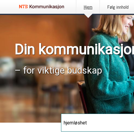
Hjem
Følg innhold
Din kommunikasjo
– for viktige budskap