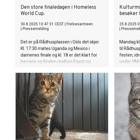
Den store finaledagen i Homeless
Kulturmi
World Cup.
besøker 
30.8.2025 10:47:31 CEST
|
Frelsesarmeen
25.8.2025 0
|
Pressemelding
|
Pressemel
Det er på Rådhusplassen i Oslo det skjer.
Mandag kl
Kl. 17:30 møtes Uganda og Mexico i
til Rådhus
damenes finale og kl. 18 er det klart for
festen, id
herrene og finalen mellom Egypt og
under VM i
Portugal.