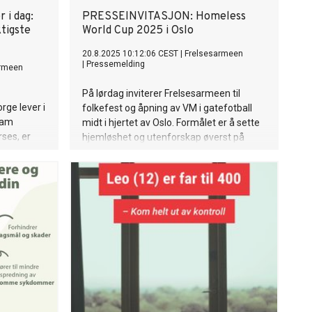
 i dag:
PRESSEINVITASJON: Homeless
tigste
World Cup 2025 i Oslo
20.8.2025 10:12:06 CEST
|
Frelsesarmeen
|
Pressemelding
armeen
På lørdag inviterer Frelsesarmeen til
rge lever i
folkefest og åpning av VM i gatefotball
ram
midt i hjertet av Oslo. Formålet er å sette
ses, er
hjemløshet og utenforskap øverst på
sningen.
agendaen.