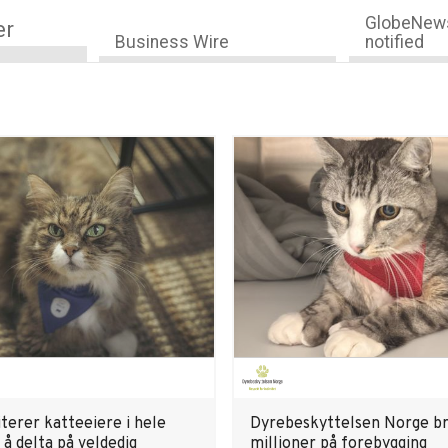
GlobeNews
er
Business Wire
notified
iterer katteeiere i hele
Dyrebeskyttelsen Norge b
l å delta på veldedig
millioner på forebygging