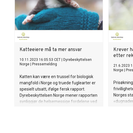
Katteeiere må ta mer ansvar
Krever ha
etter re
10.11.2023 16:05:53 CET
|
Dyrebeskyttelsen
Norge
|
Pressemelding
21.6.2023 1
Norge
|
Pre
Katten kan være en trussel for biologisk
Prisøkning
mangfold i Norge og truede fuglearter er
frivillighe
spesielt utsatt, ifølge fersk rapport.
Norges sta
Dyrebeskyttelsen Norge mener rapporten
«dugnaden
synliggjør de helsemessige fordelene ved
millioner k
obligatorisk ID-merking av katt.
statsstøtt
med sitt f