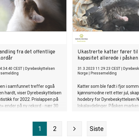
ndling fra det offentlige
Ukastrerte katter fører til
kordår
kapasitet allerede i påsken
4:34:40 CEST
|
Dyrebeskyttelsen
31.3.2023 11:29:23 CEST
|
Dyrebesk
ssemelding
Norge
|
Pressemelding
en i samfunnet treffer også
Katter som ble født i fjor somm
ten hardt, viser Dyrebeskyttelsen
kjønnsmodne rett etter jul, ska
tistikk for 2022. Prislappen på
hodebry for Dyrebeskyttelsen 
» ender på ny rekord - nær 30
lokalavdelinger. Påsken marker
roner. Likevel glimter
på høysesongen for bortkomne
e til praktisk dyrevelferdsarbeid
dumpede og hjemløse katter 
ravær.
kattekull. Organisasjonen etterl
1
2
Siste
merking og mer ansvar hos dyr