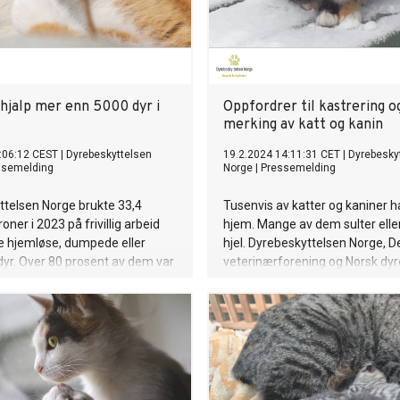
e hjalp mer enn 5000 dyr i
Oppfordrer til kastrering og
merking av katt og kanin
:06:12 CEST
|
Dyrebeskyttelsen
19.2.2024 14:11:31 CET
|
Dyrebesky
ssemelding
Norge
|
Pressemelding
ttelsen Norge brukte 33,4
Tusenvis av katter og kaniner ha
roner i 2023 på frivillig arbeid
hjem. Mange av dem sulter eller
pe hjemløse, dumpede eller
hjel. Dyrebeskyttelsen Norge, 
 dyr. Over 80 prosent av dem var
veterinærforening og Norsk dyr
assistentforening går derfor
en felles informasjonskampanj