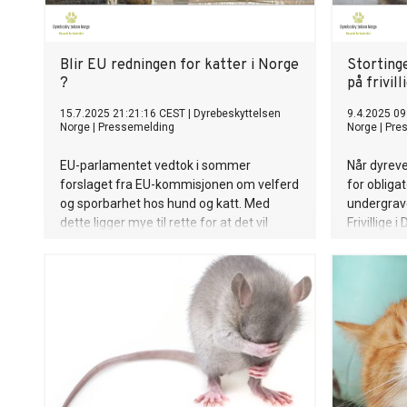
Blir EU redningen for katter i Norge
Storting
?
på frivil
15.7.2025 21:21:16 CEST
|
Dyrebeskyttelsen
9.4.2025 09
Norge
|
Pressemelding
Norge
|
Pre
EU-parlamentet vedtok i sommer
Når dyreve
forslaget fra EU-kommisjonen om velferd
for obligat
og sporbarhet hos hund og katt. Med
undergrave
dette ligger mye til rette for at det vil
Frivillige
innføres obligatorisk ID-merking av både
4700 dyr i 
hunder og katter i EU – og dermed EØS-
samlet kos
landet Norge. Dyrebeskyttelsen Norge har
kjempet for ID-merking av katt i over 50
år. Dersom EU-forslaget blir vedtatt vil
dette være en historisk dyrevelferdsseier.