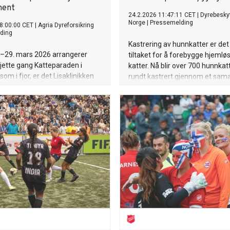
ment
24.2.2026 11:47:11 CET
|
Dyrebesky
Norge
|
Pressemelding
8:00:00 CET
|
Agria Dyreforsikring
ding
Kastrering av hunnkatter er det 
.–29. mars 2026 arrangerer
tiltaket for å forebygge hjemlø
sjette gang Katteparaden i
katter. Nå blir over 700 hunnkat
 som i fjor, er det Lisaklinikken
rundt kastrert gjennom et sam
ttelsen Norge som vil motta
med mer enn 140 veterinærklini
inikken tilbyr gratis
forbindelse med Verdens kastr
jelp til dyr med eiere som av
er ikke har mulighet til å betale
ling.