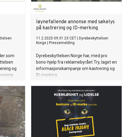
Iøynefallende annonse med søkelys
på kastrering og ID-merking
ttelsen
11.2.2025 09:31:23 CET
|
Dyrebeskyttelsen
Norge
|
Pressemelding
ider som
Dyrebeskyttelsen Norge har, med pro
ttelsen
bono-hjelp fra reklamebyrået Try, laget en
rening og
informasjonskampanje om kastrering og
orening
ID-merking.
merking av
 med
ruar.