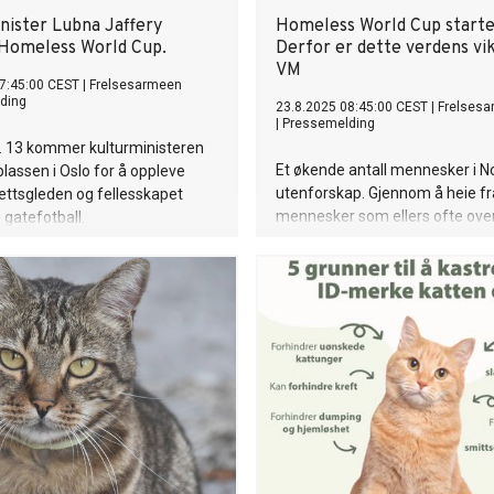
nister Lubna Jaffery
Homeless World Cup starter
Homeless World Cup.
Derfor er dette verdens vik
VM
7:45:00 CEST
|
Frelsesarmeen
ding
23.8.2025 08:45:00 CEST
|
Frelses
|
Pressemelding
. 13 kommer kulturministeren
Et økende antall mennesker i No
plassen i Oslo for å oppleve
utenforskap. Gjennom å heie f
rettsgleden og fellesskapet
mennesker som ellers ofte over
 gatefotball.
denne turneringen en del av lø