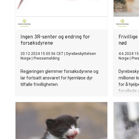
Ingen 3R-senter og endring for
Frivillig
forsøksdyrene
nød
20.12.2024 15:05:56 CET
|
Dyrebeskyttelsen
4.6.2024 15
Norge
|
Pressemelding
Norge
|
Pre
Regjeringen glemmer forsøksdyrene og
Dyrebesky
lar fortsatt ansvaret for hjemløse dyr
millioner k
tilfalle frivilligheten.
for å hjel
forvillede
katter.