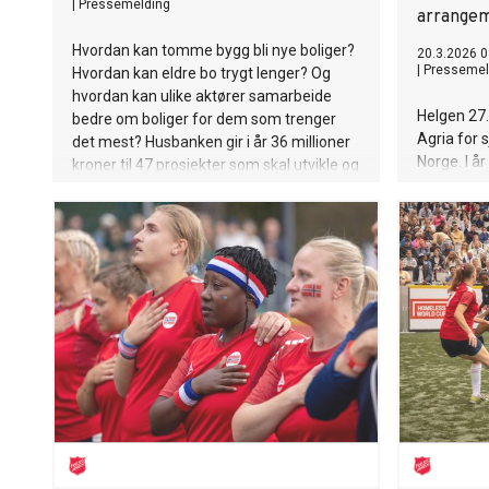
|
Pressemelding
arrange
Hvordan kan tomme bygg bli nye boliger?
20.3.2026 0
|
Pressemel
Hvordan kan eldre bo trygt lenger? Og
hvordan kan ulike aktører samarbeide
Helgen 27
bedre om boliger for dem som trenger
Agria for 
det mest? Husbanken gir i år 36 millioner
Norge. I år
kroner til 47 prosjekter som skal utvikle og
Dyrebesky
teste nye løsninger som møter
midlene. Kl
boligpolitiske utfordringer.
veterinærh
ulike årsak
for behand