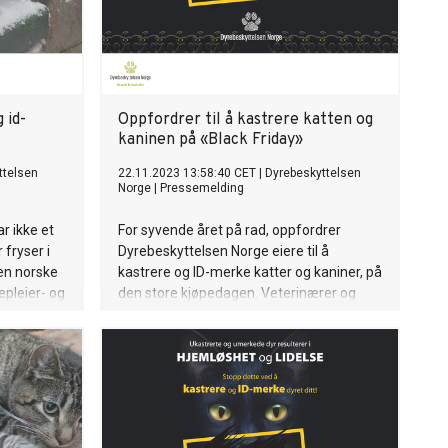
 id-
Oppfordrer til å kastrere katten og
kaninen på «Black Friday»
ttelsen
22.11.2023 13:58:40 CET
|
Dyrebeskyttelsen
Norge
|
Pressemelding
r ikke et
For syvende året på rad, oppfordrer
 fryser i
Dyrebeskyttelsen Norge eiere til å
Den norske
kastrere og ID-merke katter og kaniner, på
epleier- og
den store kjøpedagen. Veterinærer og
 sammen om
veterinærklinikker rundt om i landet er
e.
også med og deler dette budskapet. Slik
kan vi forhindre hjemløshet og dumping
av dyr, samtidig som vi bedrer
dyrevelferden hos kattene og kaninene
våre.