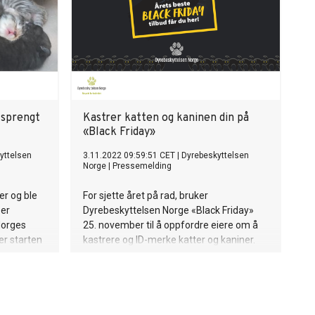
 sprengt
Kastrer katten og kaninen din på
«Black Friday»
yttelsen
3.11.2022 09:59:51 CET
|
Dyrebeskyttelsen
Norge
|
Pressemelding
er og ble
For sjette året på rad, bruker
per
Dyrebeskyttelsen Norge «Black Friday»
Norges
25. november til å oppfordre eiere om å
er starten
kastrere og ID-merke katter og kaniner.
,
Veterinærer og veterinærklinikker rundt
med
om i landet er også med å dele dette
yser ID-
budskapet. På denne måten kan vi
eeiere.
forhindre hjemløshet, dumping av dyr og
bedre dyrevelferden.