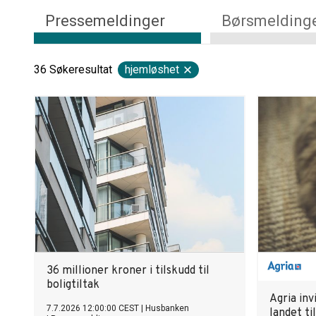
Pressemeldinger
Børsmelding
36
Søkeresultat
hjemløshet
36 millioner kroner i tilskudd til
boligtiltak
Agria inv
7.7.2026 12:00:00 CEST
|
Husbanken
landet ti