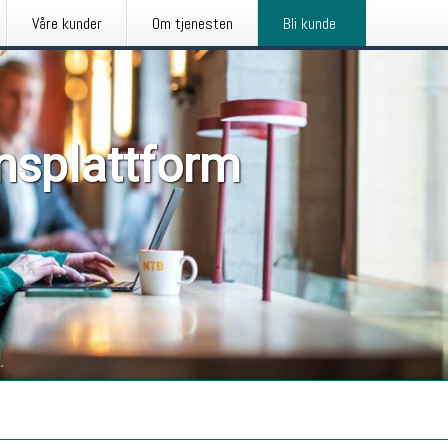
Våre kunder
Om tjenesten
Bli kunde
nsplattform