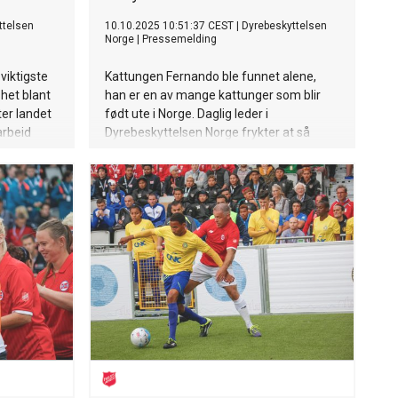
ttelsen
10.10.2025 10:51:37 CEST
|
Dyrebeskyttelsen
Norge
|
Pressemelding
viktigste
Kattungen Fernando ble funnet alene,
shet blant
han er en av mange kattunger som blir
ter landet
født ute i Norge. Daglig leder i
arbeid
Dyrebeskyttelsen Norge frykter at så
kker i
mange som hundretusenvis av hjemløse
eringsdag.
katter lider og dør hvert år. Nå lanseres en
stor nasjonal kampanje med gratis
kastrering av katter.