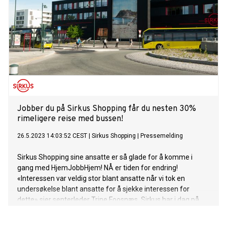
Jobber du på Sirkus Shopping får du nesten 30%
rimeligere reise med bussen!
26.5.2023 14:03:52 CEST
|
Sirkus Shopping
|
Pressemelding
Sirkus Shopping sine ansatte er så glade for å komme i
gang med HjemJobbHjem! NÅ er tiden for endring!
«Interessen var veldig stor blant ansatte når vi tok en
undersøkelse blant ansatte for å sjekke interessen for
dette» sier senterleder Trine Foosnæs. Sirkus har i dag på
plass en rekke tilbud som skal gjøre det enklere for de som
jobber på Sirkus. Med ca 800 ansatte i butikkene og 400 på