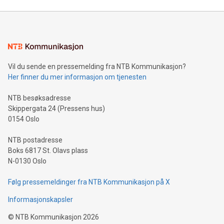
etasjene som er med leietakere innen helse og næring så er
det mange dette gjelder. «Vi har det meste tilrettelagt for at
man kan få dette til å bli en del av sin nye hverdag. Som
kollektivt knutepunkt med over 1450 avganger daglig går
det en buss til de fleste bydeler i Trondheim». «Utbyggingen
av sykkelveier har vært stor i vårt område de siste årene. Vi
Vil du sende en pressemelding fra NTB Kommunikasjon?
har sykkelveier som er kjempefine å bruke stort sett alle
Her finner du mer informasjon om tjenesten
dager i året. Pluss at vi ha bysykkel finner man rett utenfor
en av våre innganger». Forteller senterlederen. Nytt
NTB besøksadresse
innendørs sykkelparkeringshus for ansatte! «Det vi jobber
Skippergata 24 (Pressens hus)
med nå er å bygge
0154 Oslo
NTB postadresse
Boks 6817 St. Olavs plass
N-0130 Oslo
Følg pressemeldinger fra NTB Kommunikasjon på X
Informasjonskapsler
©
NTB Kommunikasjon
2026