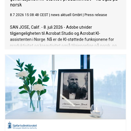
norsk
8.7.2026 15:08:48 CEST
|
news aktuell GmbH
|
Press release
SAN JOSE, Calif. - 8. juli 2026 - Adobe utvider
tilgjengeligheten til Acrobat Studio og Acrobat KI-
assistenten i Norge. Nå er de KI-støttede funksjonene for
produktivitet og kreavtivitet også tilgjengelige på norsk, og
kan dermed brukes av brukere på lokalt språk. Acrobat
Studio kombinerer Adobe Acrobat Pro, Adobe Express
Premium og smarte KI-assistenter. Acrobat KI-assistent er
også tilgjengelig som et separat tillegg for alle Adobe
Acrobat-produkter (Acrobat Reader, Acrobat Standard og
Acrobat Pro) – et fleksibelt alternativ for alle som ønsker å
bruke KI-støttede funksjoner kun når de arbeider med
dokumenter. Begge disse tilbudene gjør det mulig for
brukere å raskere samle inn informasjon i PDF-er og Office-
dokumenter, opprette innhold og effektivisere arbeidsflyten.
Acrobat Studio og Acrobat KI-assistenten markerer et viktig
trinn i utviklingen av PDF-filen, som har blitt standarden for
viktige dokumenter siden den ble lansert av Adobe i 1993.