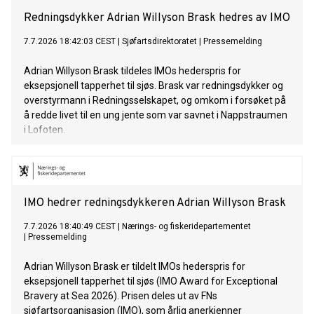
Acrobat utvikler seg fra et ledende pr
Redningsdykker Adrian Willyson Brask hedres av IMO
7.7.2026 18:42:03 CEST
|
Sjøfartsdirektoratet
|
Pressemelding
Adrian Willyson Brask tildeles IMOs hederspris for
eksepsjonell tapperhet til sjøs. Brask var redningsdykker og
overstyrmann i Redningsselskapet, og omkom i forsøket på
å redde livet til en ung jente som var savnet i Nappstraumen
i Lofoten.
IMO hedrer redningsdykkeren Adrian Willyson Brask
7.7.2026 18:40:49 CEST
|
Nærings- og fiskeridepartementet
|
Pressemelding
Adrian Willyson Brask er tildelt IMOs hederspris for
eksepsjonell tapperhet til sjøs (IMO Award for Exceptional
Bravery at Sea 2026). Prisen deles ut av FNs
sjøfartsorganisasjon (IMO), som årlig anerkjenner