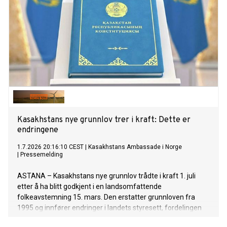
Kasakhstans nye grunnlov trer i kraft: Dette er
endringene
1.7.2026 20:16:10 CEST
|
Kasakhstans Ambassade i Norge
|
Pressemelding
ASTANA – Kasakhstans nye grunnlov trådte i kraft 1. juli
etter å ha blitt godkjent i en landsomfattende
folkeavstemning 15. mars. Den erstatter grunnloven fra
1995 og innfører endringer i landets styresett, fordelingen
av statsmakten, de konstitusjonelle rettighetene og de