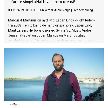
– første singel «Nattevandrer» ute nå!
3.1.2026 09:00:00 CET
|
Universal Music Norge
|
Pressemelding
Marcus & Martinus gir nytt liv til Espen Linds «Night Rider»
fra 2008 – en tolkning de har gjort på norsk. Espen Lind,
Marit Larsen, Herborg Kråkevik, Synne Vo, Musti, André
Jensen (Hagle) og duoen Marcus og Martinus utgjør
artistrekken i den 16. sesongen av «Hver gang vi møtes». I
vakre, frodige omgivelser på Hadeland har de skapt nye,
magiske musikkøyeblikk. Årets første hedersgjest er
selveste Espen Lind, og i den anledning slipper Marcus &
Martinus «Nattevandrer» – deres norske tolkning av «Night
Rider» fra 2008. De har valgt låten fordi de mener den
fortjener større anerkjennelse, og fordi tematikken treffer
dem personlig: «Vi syntes det var en utrolig fin sang som
ikke har fått nok creds. Den handler om at det kan være
ensomt å være artist, og det kan vi relatere oss til», sier
Marcus & Martinus. Med årets sesong av HGVM markerer de
sitt tilbakevendende fokus på norskspråklige låter.
Sesongen har premiere lørdag 3. januar. 8. mai 2026 inntar
Marcus & Martinus scenen på Unity Aren