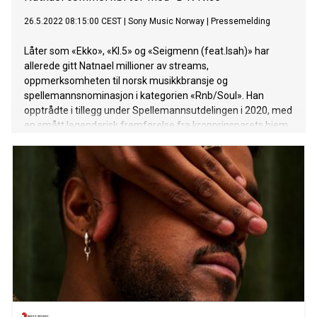
26.5.2022 08:15:00 CEST
|
Sony Music Norway
|
Pressemelding
Låter som «Ekko», «Kl.5» og «Seigmenn (feat.Isah)» har
allerede gitt Natnael millioner av streams,
oppmerksomheten til norsk musikkbransje og
spellemannsnominasjon i kategorien «Rnb/Soul». Han
opptrådte i tillegg under Spellemannsutdelingen i 2020, med
en smått legendarisk fremførelse fra kronprinsparets hjem
på Skaugum.