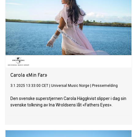
opptaksdag, brukte me å stå litt stille å sjå utover havet.
Berre for få litt ro, og la det heile synke inn. Ei fin stund eg
sakna. Stein Torleif Bjella har med sitt særegne univers satt
et markant avtrykk i norsk musikk- og kulturliv. Siden
debutalbumet Heidersmenn (2009) har han hatt stor
suksess både som artist og låtskriver. I 2023 fikk han
strålende kritikk for albumet Nysetmåne, som nok en gang
sikret han en Spellemann-nominasjon. Bjella er i tiden
fremover å se på TV2 i den 15.
Carola «Min Far»
3.1.2025 13:33:00 CET
|
Universal Music Norge
|
Pressemelding
Den svenske superstjernen Carola Häggkvist slipper i dag sin
svenske tolkning av Ina Wroldsens låt «Fathers Eyes».