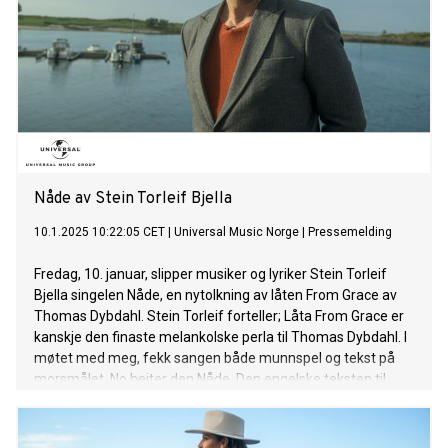
Nåde av Stein Torleif Bjella
10.1.2025 10:22:05 CET
|
Universal Music Norge
|
Pressemelding
Fredag, 10. januar, slipper musiker og lyriker Stein Torleif
Bjella singelen Nåde, en nytolkning av låten From Grace av
Thomas Dybdahl. Stein Torleif forteller; Låta From Grace er
kanskje den finaste melankolske perla til Thomas Dybdahl. I
møtet med meg, fekk sangen både munnspel og tekst på
morsmålet. No heiter den Nåde. Den engelske teksten til
Thomas gav meg nye tankar. Eg tok sjansen på å følge dei.
Thomas Dybdahl var einaste deltakeren i Hver gang vi
møtes eg hadde møtt tidlegare. På slutten av kvar