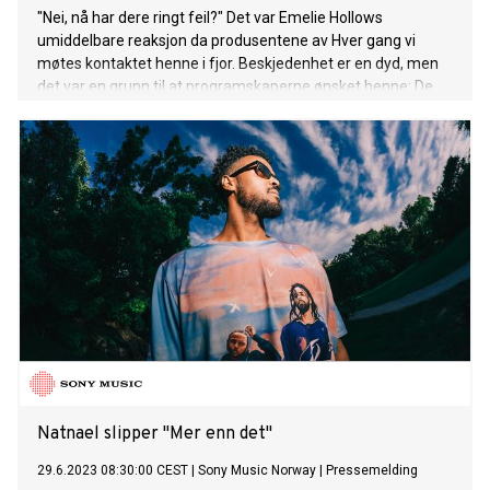
"Nei, nå har dere ringt feil?" Det var Emelie Hollows
umiddelbare reaksjon da produsentene av Hver gang vi
møtes kontaktet henne i fjor. Beskjedenhet er en dyd, men
det var en grunn til at programskaperne ønsket henne: De
siste årene har 25 år gamle Emelie etablert seg som en av
våre største artister, både som låtskriver for andre og som
en en artist hvis stemme kan få et helt konsertlokale til å
nærmest glemme å puste. Hennes samarbeid med Alan
Walker, låten Lily, er til dags dato strømmet mer enn
tre milliarderganger; hennes siste album ble i Aftenposten
omtalt som "instant gåsehud". Så nei, de hadde ikke ringt
feil. Resultatet av det kan ses på TV2 kommende vinter, når
14. sesong av HGVM starter, også denne gangen spilt inn på
Kjerringøy utenfor, Bodø, med kritthvite sandstrender,
dramatiske fjell og midnattssolen som publikum. Til
sammen er de sju artister som har møttes for å hylle og
utforske hverandres respektive musikalske univers, der alle
har «sin» dag, som det etter hvert ha
Natnael slipper "Mer enn det"
29.6.2023 08:30:00 CEST
|
Sony Music Norway
|
Pressemelding