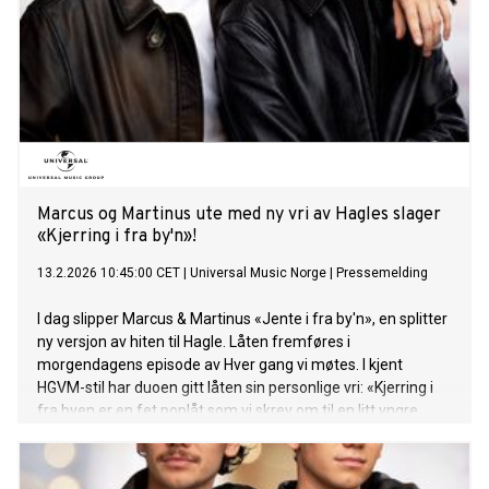
alle strømmetjenester. Mer om Hver gang vi møtes: Med
årets sesong av HGVM markerer Marcus & Martinus sitt
tilbakevendende fokus på norskspråklige låter. 8. mai 2026
inntar de scenen på Unity Arena i Oslo med “The Room” - en
unik one night only konsertopplevelse som er en inngang i
guttas eget univers og starten på en helt ny æra. Kjøp
billetter HER. Espen Lind, Ma
Marcus og Martinus ute med ny vri av Hagles slager
«Kjerring i fra by'n»!
13.2.2026 10:45:00 CET
|
Universal Music Norge
|
Pressemelding
I dag slipper Marcus & Martinus «Jente i fra by'n», en splitter
ny versjon av hiten til Hagle. Låten fremføres i
morgendagens episode av Hver gang vi møtes. I kjent
HGVM-stil har duoen gitt låten sin personlige vri: «Kjerring i
fra byen er en fet poplåt som vi skrev om til en litt yngre
versjon av Hagle sin, den ble til Jente i fra byn! Vi likte
hvordan låta hørtes ut fra før av, så nå var det bare å legge
vår twist på den. Håper dere liker den!» sier Marcus &