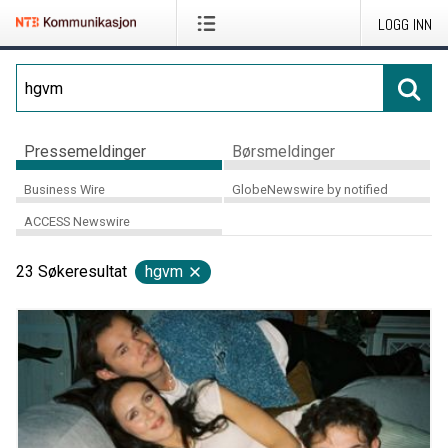
LOGG INN
Pressemeldinger
Børsmeldinger
Business Wire
GlobeNewswire by notified
ACCESS Newswire
23
Søkeresultat
hgvm