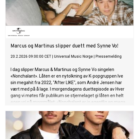
Marcus og Martinus slipper duett med Synne Vo!
20.2.2026 09:00:00 CET
|
Universal Music Norge
|
Pressemelding
I dag slipper Marcus & Martinus og Synne Vo singelen
«Nonchalant». Låten er en nytolkning av K-popgruppen Ive
sin megahit fra 2022, "After LIKE", som André Jensen har
vært med på å lage. I morgendagens duettepisode av Hver
gang vi møtes får publikum se stjernelaget gi låten en helt
egen vri på morsmålet: «Nonchalant er jo egentlig en mega
hit i K-pop bransjen som André har vært med å skrevet og
produsert! Vi tenkte med en gang at Norge selvfølgelig også
må få høre den bangeren, men kanskje på norsk i stedet!
Denne synes vi passer perfekt til både oss og Synne!» sier
Marcus & Martinus. Hør låten HER! "Nonchalant" er ute nå på