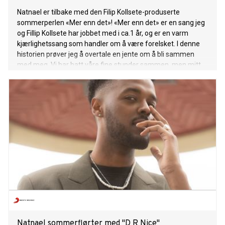
Natnael er tilbake med den Filip Kollsete-produserte
sommerperlen «Mer enn det»! «Mer enn det» er en sang jeg
og Fillip Kollsete har jobbet med i ca.1 år, og er en varm
kjærlighetssang som handler om å være forelsket. I denne
historien prøver jeg å overtale en jente om å bli sammen
med meg. Vi har hatt våre fine stunder sammen, men mitt
håp er å bli mer enn bare venner. Når jeg og min nåværende
kjæreste holdt på, ønsket jeg ingen andre enn henne - det er
det sangen er inspirert av.» – forteller Natnael Han har
tidligere gitt oss låter som «Ekko», «Kl.5» og «Seigmenn
(feat.Isah)», som allerede har gitt gullstrupen fra Oslo
millioner av streams og oppmerksomheten til norsk
musikkbransje. Natnael har vokst opp på Romsås, har drevet
med musikk hele livet, og ble i 2019 signert til Nora
Collective. Siden det har han gitt ut musikk med Isah, turnert
med Arif, samt gjestet hans kritikerroste album «Arif i
Wanderland». I 2021 fikk han sin første
spellemannsnominasjon, og opptrådte fra kronprin
Natnael sommerflørter med "D R Nice"