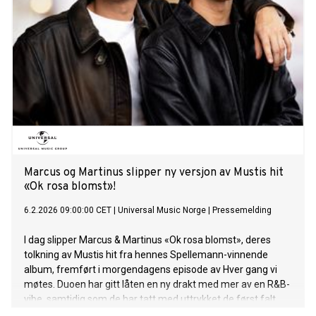
Martinus. Hør låten HER! Med «Jente i fra by'n» leverer
Marcus & Martinus nok et sterkt norskspråklig øyeblikk i
årets sesong av Hver gang vi møtes. Låten er ute nå på alle
strømmetjenester. Mer om Hver gang vi møtes: Med årets
sesong av HGVM markerer de sitt tilbakevendende fokus på
norskspråklige låter. 8. mai 2026 inntar Marcus & Martinus
scenen på Unity Arena i Oslo med “The Room” - en unik one
night only konsertopplevelse som er en inngang i guttas
eget univers og starten på en helt ny æra. Espen Lind, Marit
Larsen, Herborg
Marcus og Martinus slipper ny versjon av Mustis hit
«Ok rosa blomst»!
6.2.2026 09:00:00 CET
|
Universal Music Norge
|
Pressemelding
I dag slipper Marcus & Martinus «Ok rosa blomst», deres
tolkning av Mustis hit fra hennes Spellemann-vinnende
album, fremført i morgendagens episode av Hver gang vi
møtes. Duoen har gitt låten en ny drakt med mer av en R&B-
vibe, samtidig som de har tatt med uttrykket de først falt
pladask for: «Ok rosa blomst er en låt som har vært vår