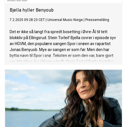
Bjella hyller Benyoub
7.2.2025 09:28:23 CET
|
Universal Music Norge
|
Pressemelding
Det er ikke så langt fra spredt bosetting i Øvre-Ål til tett
blokkliv på Ellingsrud. Stein Torleif Bjella covrer i episode syv
av HGVM, den populære sangen Spor i snøen av rapartist
Jonas Benyuob. Mye av sangen er som før. Men den har
bytta navn til Spor i snø. Teksten er som den var, bare gjort
om til halling, fra ellingsrudmål. Stein Torleif Bjella forteller: -
Det som særleg treff meg med musikken til Jonas, er dei
gjennomgåande blåe tonene i sangane
hans. Bluesmusikk handlar ikkje berre om tristesse og
einsemd, men fyrst og fremst om korleis ein skal takle
akkurat dei kjenslene. Derfor er det alltid godt å høyre på
Jonas. For meg handlar teksten Spor i snøen om at ein må
reise, flykte, ta farvel, overleva, laga sitt eige, gjera ustø flåte
til stø båt. For å få låta til, måtte eg i delar av sangen prøve
meg på rap, som var både utfordrande og moro.
Forhåpentlegvis syns Jonas det vart gode og tydelege spor i