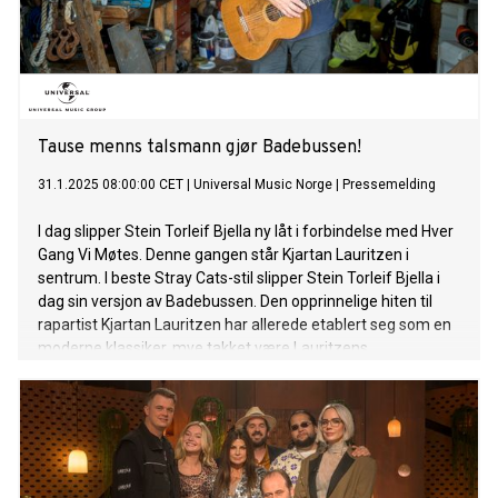
for seg selv og for sine barn: – Det är också viktigt att vi kan
visa våra barn vad gränserna går och att vi kan vara tuffa
och coola i livet ändå. Jonas originallåt var redan riktigt bra,
ja
Tause menns talsmann gjør Badebussen!
31.1.2025 08:00:00 CET
|
Universal Music Norge
|
Pressemelding
I dag slipper Stein Torleif Bjella ny låt i forbindelse med Hver
Gang Vi Møtes. Denne gangen står Kjartan Lauritzen i
sentrum. I beste Stray Cats-stil slipper Stein Torleif Bjella i
dag sin versjon av Badebussen. Den opprinnelige hiten til
rapartist Kjartan Lauritzen har allerede etablert seg som en
moderne klassiker, mye takket være Lauritzens
humoristiske og tidvis absurd-vittige tekstunivers. Bjella
beholder i stor grad samme tekst som originalen, men har
gitt den et musikalsk løft inn i americana rockabilly-
verdenen! Med heftige gitarriff og kontrabassens
karakteristiske slap-teknikk, har Bjella gitt låten en helt ny
dimensjon. Til og med TV2-legende Nils Gunna Lie er med på