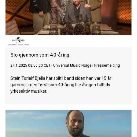
soundtracket. Og er det ikke et nikk til Sweden, Roxette
og The Look i slutten av gitarsolen? Rumble in Badebussen!
«Eg trur me har laga Badebussen for vaksne folk, og eg trur
verda treng mange songar om akkurat denne tematikken,»
ler Bjella.
Slo gjennom som 40-åring
24.1.2025 08:50:00 CET
|
Universal Music Norge
|
Pressemelding
Stein Torleif Bjella har spilt i band siden han var 15 år
gammel, men først som 40-åring ble ålingen fulltids
yrkesaktiv musiker.