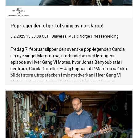
snø. Hør Spor i snø HER
Pop-legenden utgir tolkning av norsk rap!
6.2.2025 10:00:00 CET
|
Universal Music Norge
|
Pressemelding
Fredag 7. februar slipper den svenske pop-legenden Carola
sin nye singel Mamma sa, i forbindelse med lørdagens
episode av Hver Gang Vi Møtes, hvor Jonas Benyoub står i
sentrum. Carola forteller: – Jag hoppas att ”Mamma sa” ska
bli det stora utropstecken i min medverkan i Hver Gang Vi
Møtes. Det är min fjäder i hatten och både en ”Tommy
tycker om mig” och ”Mickey” 2.0 – 40 år senare! Min
mamma sa till mig ”att om hjärtat är på rätt plats så är det
en vän”. Och en sann vän vågar vara uppriktig och säga nej
och stöttar en i vått och torrt. Det är vad den här låten
handlar om för mig. Och jag är så glad att jag vet att jag har
sådana vänner som vågar säga nej när jag vill säga ja och
som ändå älskar mig. En sån vän vill jag också vara. Carola
fremhever også betydningen av å sette grenser i livet, både