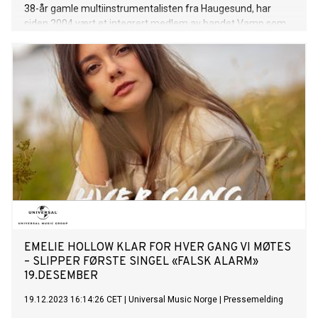
38-år gamle multiinstrumentalisten fra Haugesund, har
siden 2004 vært et integrert medlem av bandet Vamp som
låtskriver – og bak trommesettet og vokaliststativet på
scenen. Hans innflytelse strekker seg langt, ikke bare
gjennom flere utgitt album med Vamp, men også som
soloartist og komponist for teater og film. Odin har gjennom
karrieren blitt nominert til Spellemann både som komponist
og som medlem av Vamp. Hittil har han sammen med
bandet utgitt hele ni studioalbum, fått ti gullplater, tre
platinaplater, to trippelplatina og fem Spellemannpriser. Han
slapp sitt solodebutalbum «Mellom Husene» allerede i 2015
og i 2020 ga han ut sitt kritikerroste album «Sillajass». På
Odin Staveland sin dag på det folkekjære TV2-programmet
Hver gang vi møtes, fremfører Ramón en hjert
EMELIE HOLLOW KLAR FOR HVER GANG VI MØTES
– SLIPPER FØRSTE SINGEL «FALSK ALARM»
19.DESEMBER
19.12.2023 16:14:26 CET
|
Universal Music Norge
|
Pressemelding