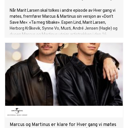
Når Marit Larsen skal tolkes i andre episode av Hver gang vi
møtes, fremfører Marcus & Martinus sin versjon av «Don’t
Save Me»: «Ta meg tilbake». Espen Lind, Marit Larsen,
Herborg Kråkevik, Synne Vo, Musti, André Jensen (Hagle) og
duoen Marcus og Martinus utgjør artistrekken i den 16.
sesongen av «Hver gang vi møtes». I vakre, frodige
omgivelser på Hadeland har de skapt nye, magiske
musikkøyeblikk. «Don’t Save Me» er låten som umiddelbart
fanget duoens oppmerksomhet, og som de har hatt et
forhold til siden de var yngre. I sin tolkning har Marcus &
Martinus valgt å snu perspektivet i teksten og fortelle
historien fra et mannlig ståsted. Resultatet er en nær og sår
versjon, fremført med stor respekt for
originalen. Responsen fra Marit Larsen var veldig positiv – til
stor lettelse for en nervøs, men stolt duo. Hør låten HER. «Ta
meg tilbake» følger opp suksessen til «Nattevandrer», som
allerede har fått enorm respons og klatret inn på topp 10 i
Norge – og markerer nok et sterkt norskspråk
Marcus og Martinus er klare for Hver gang vi møtes