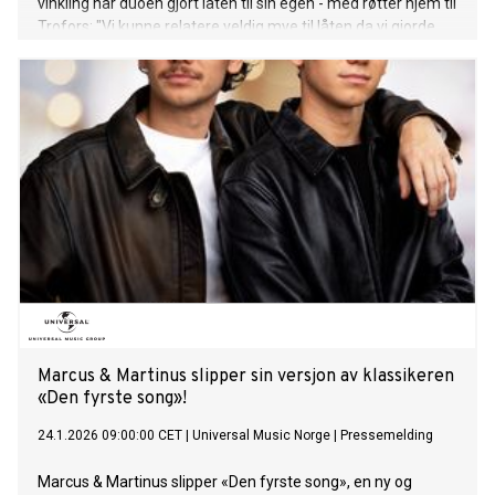
vinkling har duoen gjort låten til sin egen - med røtter hjem til
Trofors: "Vi kunne relatere veldig mye til låten da vi gjorde
den litt om. Nå handler den om Trofors, plassen vi kommer
fra, og da fikk den stor betydning for oss. Vi så mye
potensial i sangen", sier Marcus & Martinus. Hør låten HER. Å
fremføre låten for Synne Vo selv ble et spesielt øyeblikk: "Vi
tror Synne likte den veldig godt, det kunne vi se. :) Det var et
veldig spesielt og fint øyeblikk for oss på Hver gang vi
møtes", sier Marcus & Martinus. Med på laget har de fått
med seg stjernen Isah som overraskelsesgjest. Nok en gang
markerer Marcus & Martinus et sterkt norskspråklig øyeblikk
i årets sesong. "Her vil e vær" er ute nå på alle
strømmetjenester. Mer om Hver gang vi møtes: Med årets
sesong av HGVM markerer de sitt tilbakevendende fokus på
Marcus & Martinus slipper sin versjon av klassikeren
«Den fyrste song»!
24.1.2026 09:00:00 CET
|
Universal Music Norge
|
Pressemelding
Marcus & Martinus slipper «Den fyrste song», en ny og