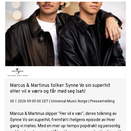
favorittlåt av Musti i lang tid. Når vi fikk vite at vi skulle være
med i HGVM sammen, var det en av de låtene vi visste at vi
ville gjøre! Vi har gjort den om til en litt mer R&B vibe. Vi er
veldig fornøyde!» sier Marcus & Martinus. Hør låten HER!
Med «Ok rosa blomst» leverer Marcus & Martinus nok et
sterkt norskspråklig øyeblikk i årets sesong av Hver gang vi
møtes. Låten er ute nå på alle strømmetjenester. Mer om
Hver gang vi møtes: Med årets sesong av HGVM markerer
de sitt tilbakevendende fokus på norskspråklige låter. 8. mai
2026 inntar Marcus & Martinus scenen på Unity Arena i Oslo
med “The Room” - en unik one night only konsertopplevelse
som er en
Marcus & Martinus tolker Synne Vo sin superhit
«Her vil e vær» og får med seg Isah!
30.1.2026 09:00:00 CET
|
Universal Music Norge
|
Pressemelding
Marcus & Martinus slipper "Her vil e vær", deres tolkning av
Synne Vo sin superhit, fremført i helgens episode av Hver
gang vi møtes. Med en mer up-tempo popdrakt og personlig