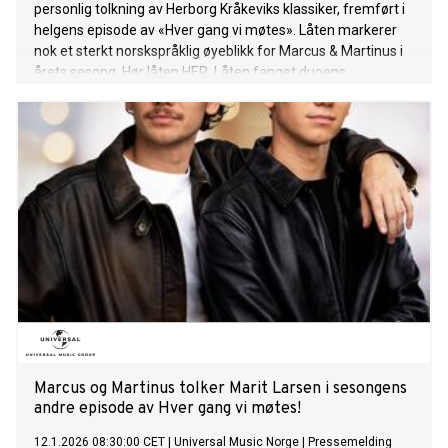
personlig tolkning av Herborg Kråkeviks klassiker, fremført i
helgens episode av «Hver gang vi møtes». Låten markerer
nok et sterkt norskspråklig øyeblikk for Marcus & Martinus i
årets sesong. Hør låten HER. Låten fanget duoens
oppmerksomhet, med vakre melodier og en helt spesiell
følelse som gjorde valget enkelt. Med på laget har de fått
med seg ingen andre enn Katastrofe, kjent fra superhiten
«Elektrisk». Å få fremføre låten for Herborg Kråkevik selv ble
et høydepunkt for duoen: - "Hun lo og smilte mye, så vi tror
hun likte den. Det var veldig gøy å gjøre «Den fyrste song»
for henne, vi er veldig glade for den fine responsen fra
Herborg", sier Marcus og Martinus. Med årets sesong av
HGVM markerer de sitt tilbakevendende fokus på
norskspråklige låter. 8. mai 2026 inntar Marcus & Martinus
scenen på Unity Arena i Oslo med “The Room” - en unik one
night only konsertopplevelse som er en inngang i guttas
eget univers og starten på en he
Marcus og Martinus tolker Marit Larsen i sesongens
andre episode av Hver gang vi møtes!
12.1.2026 08:30:00 CET
|
Universal Music Norge
|
Pressemelding