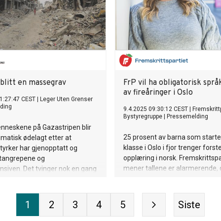
 blitt en massegrav
FrP vil ha obligatorisk språ
av fireåringer i Oslo
1:27:47 CEST
|
Leger Uten Grenser
ding
9.4.2025 09:30:12 CEST
|
Fremskritt
Bystyregruppe
|
Pressemelding
menneskene på Gazastripen blir
25 prosent av barna som startet
ematisk ødelagt etter at
klasse i Oslo i fjor trenger forst
styrker har gjenopptatt og
opplæring i norsk. Fremskrittspa
ftangrepene og
mener tallene er alarmerende, 
siven. Det tvinger nok en gang
obligatorisk språktesting av fir
på flukt og hindrer
etter dansk modell.
everanser.
1
2
3
4
5
Siste