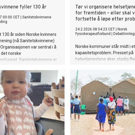
vinnene fyller 130 år
Tør vi organisere helsetje
for fremtiden – eller skal v
7:00:00 CET
|
Sanitetskvinnene
fortsette å løpe etter pr
ding
24.2.2026 08:54:23 CET
|
Norsk
Fysioterapeutforbund
|
Debattinnleg
et 130 år siden Norske kvinners
rening (nå Sanitetskvinnene)
Norske kommuner står midt i et
. Organisasjonen var sentral i å
kapasitetsproblem. Presset på
 det norske
helsetjenestene øker, stadig fle
amfunnet. Sanitetskvinnene er
med sammensatte helseutfordr
orges største
antallet eldre stiger raskere en
nisasjon og spiller en viktig
tjenestene bygges ut. Likevel stil
kvinnehelse og trygge
sjelden det mest grunnleggend
unn.
spørsmålet: Har vi egentlig orga
helsetjenestene smart nok til 
fremtiden?