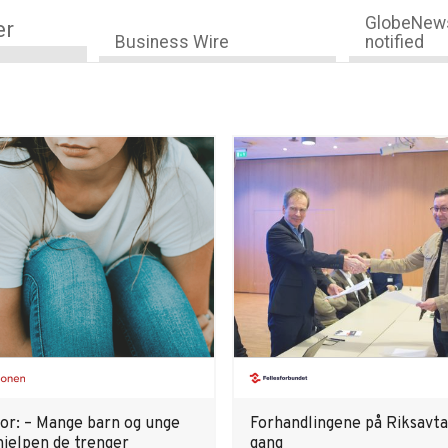
GlobeNews
er
Business Wire
notified
sor: – Mange barn og unge
Forhandlingene på Riksavtal
hjelpen de trenger
gang