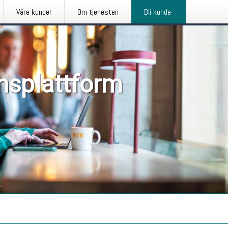
Våre kunder
Om tjenesten
Bli kunde
nsplattform