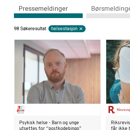
Pressemeldinger
Børsmelding
98
Søkeresultat
helsestasjon
Psykisk helse - Barn og unge
Riksrevi
utsettes for “postkodebingo”
får ikke 