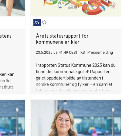
nstens
Årets statusrapport for
kommunene er klar
23.5.2025 09:41:49 CEST
|
KS
|
Pressemelding
I rapporten Status Kommune 2025 kan du
finne det kommunale gullet! Rapporten
sken kan
gir et oppdatert bilde av tilstanden i
orråd,
norske kommuner og fylker – en samlet
nstitutt
faktaoversikt og kunnskapsbank på over
150 områder i kommuner og
fylkeskommuner.