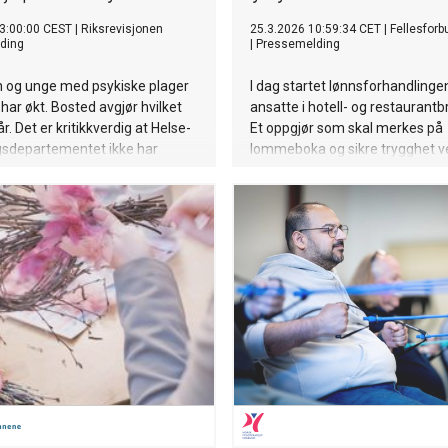
3:00:00 CEST
|
Riksrevisjonen
25.3.2026 10:59:34 CET
|
Fellesforb
ding
|
Pressemelding
n og unge med psykiske plager
I dag startet lønnsforhandlinge
 har økt. Bosted avgjør hvilket
ansatte i hotell- og restaurantb
år. Det er kritikkverdig at Helse-
Et oppgjør som skal merkes på
sdepartementet ikke har
lommeboka og sikre trygghet v
t nok for at de får den hjelpen
sykdom, krever Fellesforbundet
.