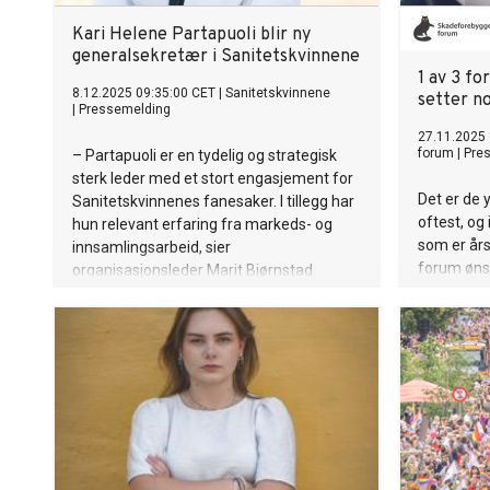
Kari Helene Partapuoli blir ny
generalsekretær i Sanitetskvinnene
1 av 3 fo
8.12.2025 09:35:00 CET
|
Sanitetskvinnene
setter no
|
Pressemelding
27.11.2025 
forum
|
Pre
– Partapuoli er en tydelig og strategisk
sterk leder med et stort engasjement for
Det er de
Sanitetskvinnenes fanesaker. I tillegg har
oftest, og i
hun relevant erfaring fra markeds- og
som er år
innsamlingsarbeid, sier
forum øns
organisasjonsleder Marit Bjørnstad.
hvordan sl