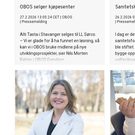
OBOS selger kjøpesenter
Sanitetsk
27.2.2026 13:05:24 CET
|
OBOS
26.2.2026 0
|
Pressemelding
|
Pressemel
Alti Tasta i Stavanger selges til LL Sørco.
I dag er d
– Vi er glade for å ha funnet en løsning, så
sanitetsfo
kan vi i OBOS bruke midlene på nye
ble stiftet
utviklingsprosjekter, sier Nils Morten
bygge opp
Bøhler i OBOS Eiendom.
velferdss
fortsatt N
kvinneorga
rolle for 
lokalsamf