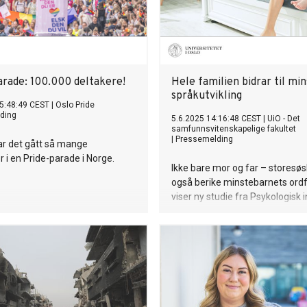
rade: 100.000 deltakere!
Hele familien bidrar til mi
språkutvikling
5:48:49 CEST
|
Oslo Pride
ding
5.6.2025 14:16:48 CEST
|
UiO - Det
samfunnsvitenskapelige fakultet
|
Pressemelding
har det gått så mange
i en Pride-parade i Norge.
Ikke bare mor og far – storesø
også berike minstebarnets ordf
viser ny studie fra Psykologisk i
ved Universitetet i Oslo.