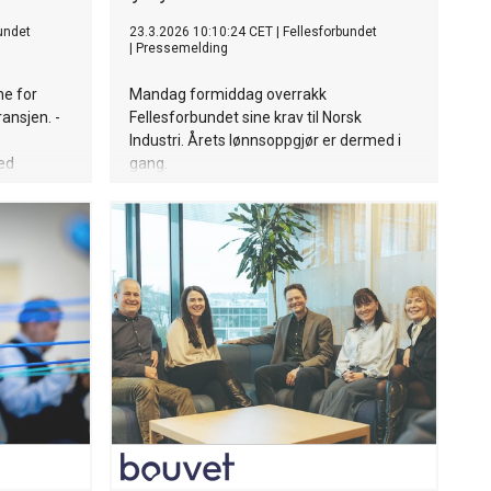
undet
23.3.2026 10:10:24 CET
|
Fellesforbundet
|
Pressemelding
ne for
Mandag formiddag overrakk
ransjen. -
Fellesforbundet sine krav til Norsk
Industri. Årets lønnsoppgjør er dermed i
ed
gang.
.