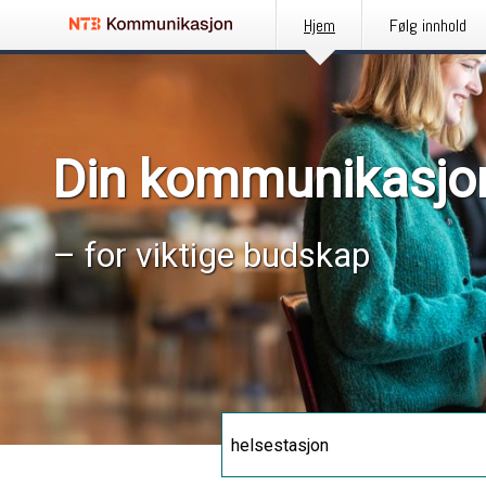
Hjem
Følg innhold
Din kommunikasjo
– for viktige budskap