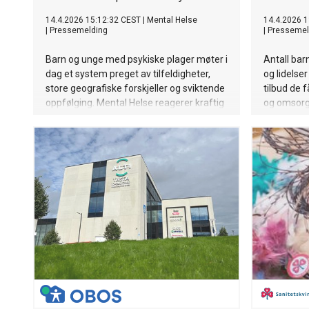
14.4.2026 15:12:32 CEST
|
Mental Helse
14.4.2026 1
|
Pressemelding
|
Pressemel
Barn og unge med psykiske plager møter i
Antall bar
dag et system preget av tilfeldigheter,
og lidelser
store geografiske forskjeller og sviktende
tilbud de f
oppfølging. Mental Helse reagerer kraftig
og omsorg
på funnene fra Riksrevisjonen og mener
sørget god
situasjonen er både urettferdig og
de trenger
uholdbar.