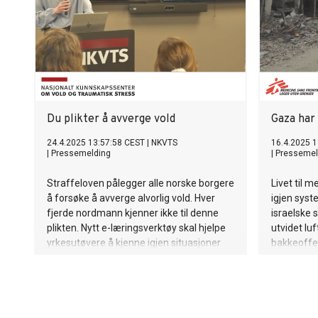
Du plikter å avverge vold
Gaza har
24.4.2025 13:57:58 CEST
|
NKVTS
16.4.2025 1
|
Pressemelding
|
Pressemel
Straffeloven pålegger alle norske borgere
Livet til 
å forsøke å avverge alvorlig vold. Hver
igjen syst
fjerde nordmann kjenner ikke til denne
israelske 
plikten. Nytt e-læringsverktøy skal hjelpe
utvidet lu
yrkesutøvere å kjenne igjen situasjoner
bakkeoffen
der de har avvergingsplikt.
mennesker 
Avvergingsplikten går foran
nødhjelpsl
taushetsplikten.