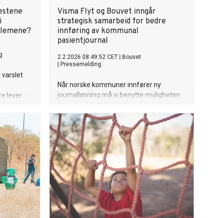
nestene
Visma Flyt og Bouvet inngår
i
strategisk samarbeid for bedre
oblemene?
innføring av kommunal
pasientjournal
g
2.2.2026 08:49:52 CET
|
Bouvet
|
Pressemelding
 varslet
Når norske kommuner innfører ny
journalløsning må vi benytte muligheten
re lever
til å tenke nytt, utfordre eksisterende
inger, og
måter å gjennomføre oppgaver på, og
n
gjøre endringer. Flyt og Bouvet inngår nå
ler vi
et strategisk samarbeid for å sikre at
e
veien fra systemkjøp til reell verdi blir
nisert
kortere, tryggere og mer forutsigbar.
å møte