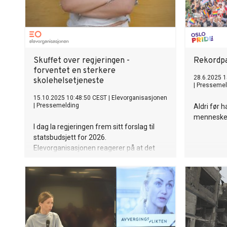
Skuffet over regjeringen -
Rekordpa
forventet en sterkere
28.6.2025 1
skolehelsetjeneste
|
Pressemel
15.10.2025 10:48:50 CEST
|
Elevorganisasjonen
|
Pressemelding
Aldri før 
mennesker 
I dag la regjeringen frem sitt forslag til
statsbudsjett for 2026.
Elevorganisasjonen reagerer på at det
nok en gang ikke er satt av nok midler til
skolehelsetjenesten og elevenes psykiske
helse.