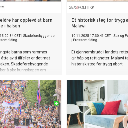
reldre har opplevd at barn
Et historisk steg for trygg 
e i halsen
Malawi
13:20:34 CET
|
Skadeforebyggende
10.11.2025 17:30:41 CET
|
Sex og Po
ssemelding
|
Pressemelding
 yngste barna som rammes
Et gjennombrudd i landets rett
 åtte av ti tilfeller er det mat
gir håp og rettigheter: Malawi ta
saken. Skadeforebyggende
historisk steg for trygg abort.
ker å øke kunnskapen om
ike ulykker kan forebygges.