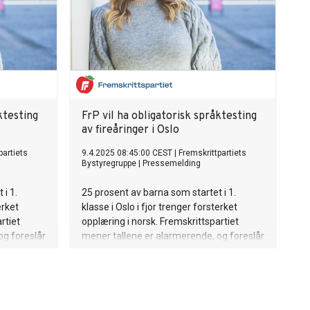
ktesting
FrP vil ha obligatorisk språktesting
av fireåringer i Oslo
partiets
9.4.2025 08:45:00 CEST
|
Fremskrittpartiets
Bystyregruppe
|
Pressemelding
 i 1.
25 prosent av barna som startet i 1.
erket
klasse i Oslo i fjor trenger forsterket
rtiet
opplæring i norsk. Fremskrittspartiet
og foreslår
mener tallene er alarmerende, og foreslår
eåringer
obligatorisk språktesting av fireåringer
etter dansk modell.