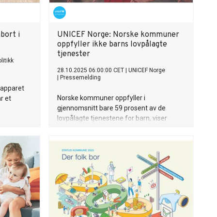
abort i
UNICEF Norge: Norske kommuner
oppfyller ikke barns lovpålagte
tjenester
litikk
28.10.2025 06:00:00 CET
|
UNICEF Norge
|
Pressemelding
sapparet
Norske kommuner oppfyller i
r et
gjennomsnitt bare 59 prosent av de
lovpålagte tjenestene for barn, viser
UNICEF Norges kommuneanalyse 2025.
Den avdekker også store forskjeller
mellom kommunene.