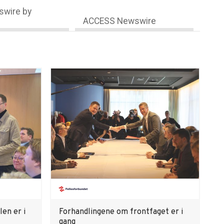
wire by
ACCESS Newswire
en er i
Forhandlingene om frontfaget er i
gang