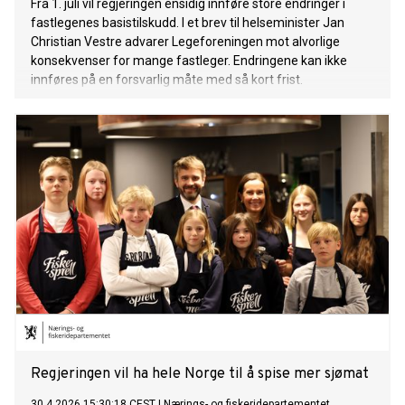
Fra 1. juli vil regjeringen ensidig innføre store endringer i
fastlegenes basistilskudd. I et brev til helseminister Jan
Christian Vestre advarer Legeforeningen mot alvorlige
konsekvenser for mange fastleger. Endringene kan ikke
innføres på en forsvarlig måte med så kort frist.
Regjeringen vil ha hele Norge til å spise mer sjømat
30.4.2026 15:30:18 CEST
|
Nærings- og fiskeridepartementet