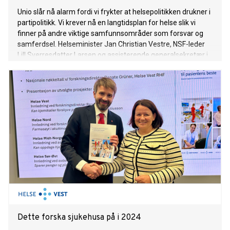
Unio slår nå alarm fordi vi frykter at helsepolitikken drukner i
partipolitikk. Vi krever nå en langtidsplan for helse slik vi
finner på andre viktige samfunnsområder som forsvar og
samferdsel. Helseminister Jan Christian Vestre, NSF-leder
Lill Sverresdatter Larsen og assisterende generalsekretær i
Kreftforeningen Ole Aleksander Oppdalshei deltok idag på
Unio sitt arrangement i Arendalsuken hvor kravene til
langtidsplan ble lansert av Unios nestleder, Cecilie Woll
Johansen.
Dette forska sjukehusa på i 2024