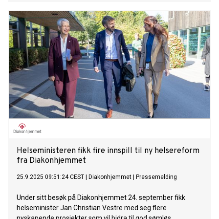
Rikshospitalet denne uken.
Helseministeren fikk fire innspill til ny helsereform
fra Diakonhjemmet
25.9.2025 09:51:24 CEST
|
Diakonhjemmet
|
Pressemelding
Under sitt besøk på Diakonhjemmet 24. september fikk
helseminister Jan Christian Vestre med seg flere
nyskapende prosjekter som vil bidra til god sømløs