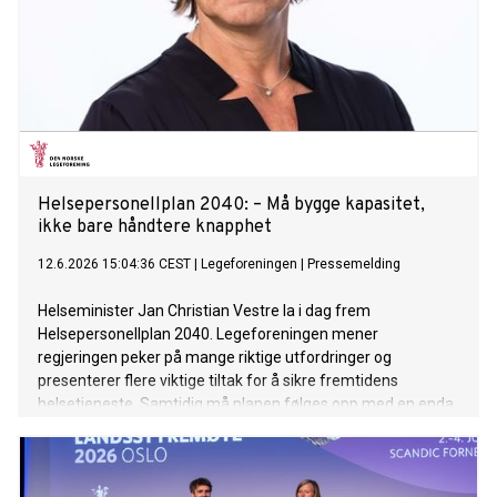
Helsepersonellplan 2040: – Må bygge kapasitet,
ikke bare håndtere knapphet
12.6.2026 15:04:36 CEST
|
Legeforeningen
|
Pressemelding
Helseminister Jan Christian Vestre la i dag frem
Helsepersonellplan 2040. Legeforeningen mener
regjeringen peker på mange riktige utfordringer og
presenterer flere viktige tiltak for å sikre fremtidens
helsetjeneste. Samtidig må planen følges opp med en enda
sterkere satsing på grunnutdanning, spesialistutdanning og
kapasitet.