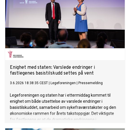
Enighet med staten: Varslede endringer i
fastlegenes basistilskudd settes på vent
3.6.2026 18:38:35 CEST
|
Legeforeningen
|
Pressemelding
Legeforeningen og staten har i ettermiddag kommet til
enighet om både utsettelse av varslede endringer i
basistilskuddet, samarbeid om sykefraværstakster og den
økonomiske rammen for årets takstoppgjør. Det viktigste
for fastlegene er at de dramatiske endringene i
basistilskuddet fra 1. juli nå settes på vent.