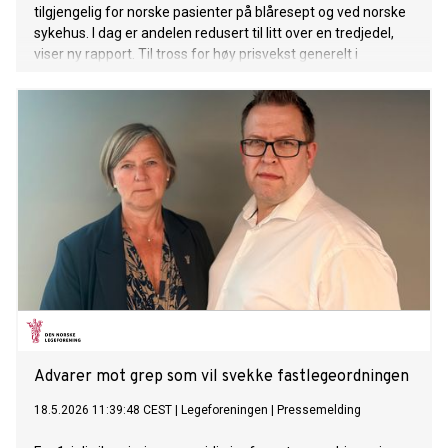
tilgjengelig for norske pasienter på blåresept og ved norske
sykehus. I dag er andelen redusert til litt over en tredjedel,
viser ny rapport. Til tross for høy prisvekst generelt i
samfunnet, vil ikke myndighetene betale mer for legemidler
enn de gjorde for ti år siden.
Advarer mot grep som vil svekke fastlegeordningen
18.5.2026 11:39:48 CEST
|
Legeforeningen
|
Pressemelding