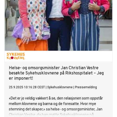
Helse- og omsorgsminister Jan Christian Vestre
besøkte Sykehusklovnene på Rikshospitalet – Jeg
er imponert!
25.9.2025 10:16:28 CEST
|
Sykehusklovnene
|
Pressemelding
«Det er jo veldig vakkert å se, den relasjonen som oppstår
mellom klovnene og barna og de foresatte. Hvor mye
stemning det skaper,» sa helse- og omsorgsminister, Jan
Christian Vestre, da han møtte Sykehusklovnene på