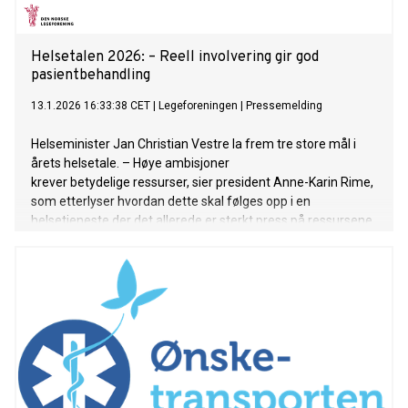
Helsetalen 2026: – Reell involvering gir god
pasientbehandling
13.1.2026 16:33:38 CET
|
Legeforeningen
|
Pressemelding
Helseminister Jan Christian Vestre la frem tre store mål i
årets helsetale. – Høye ambisjoner
krever betydelige ressurser, sier president Anne-Karin Rime,
som etterlyser hvordan dette skal følges opp i en
helsetjeneste der det allerede er sterkt press på ressursene.