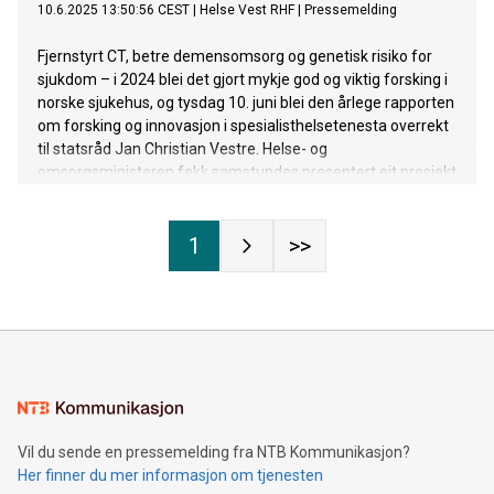
10.6.2025 13:50:56 CEST
|
Helse Vest RHF
|
Pressemelding
Fjernstyrt CT, betre demensomsorg og genetisk risiko for
sjukdom – i 2024 blei det gjort mykje god og viktig forsking i
norske sjukehus, og tysdag 10. juni blei den årlege rapporten
om forsking og innovasjon i spesialisthelsetenesta overrekt
til statsråd Jan Christian Vestre. Helse- og
omsorgsministeren fekk samstundes presentert eit prosjekt
frå kvar region som døme på det spennande forskings- og
innovasjonsarbeidet i sjukehusa.
1
>>
Vil du sende en pressemelding fra NTB Kommunikasjon?
Her finner du mer informasjon om tjenesten