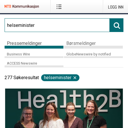
LOGG INN
Pressemeldinger
Børsmeldinger
Business Wire
GlobeNewswire by notified
ACCESS Newswire
277
Søkeresultat
helseminister