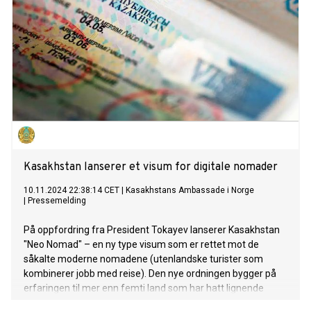
Kasakhstan lanserer et visum for digitale nomader
10.11.2024 22:38:14 CET
|
Kasakhstans Ambassade i Norge
|
Pressemelding
På oppfordring fra President Tokayev lanserer Kasakhstan
"Neo Nomad" – en ny type visum som er rettet mot de
såkalte moderne nomadene (utenlandske turister som
kombinerer jobb med reise). Den nye ordningen bygger på
erfaringen til mer enn femti land som har hatt lignende
ordninger etter pandemien. En utenlandsk statsborger må