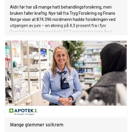
Aldri før har så mange hatt behandlingsforsikring, men
bruken faller kraftig. Nye tall fra Tryg Forsikring og Finans
Norge viser at 874.396 nordmenn hadde forsikringen ved
utgangen av juni – en økning på 4,3 prosent fra i fjor.
Samtidig er bruken ned hele 27,7 prosent det siste året.
Mange glemmer solkrem