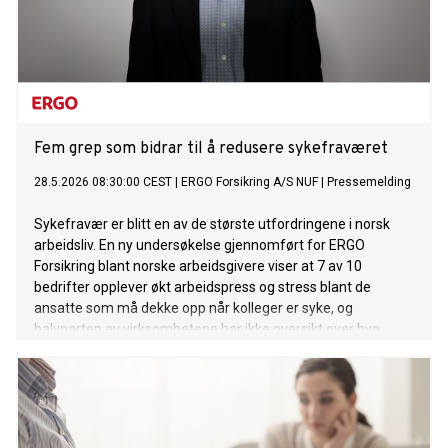
Fem grep som bidrar til å redusere sykefraværet
28.5.2026 08:30:00 CEST
|
ERGO Forsikring A/S NUF
|
Pressemelding
Sykefravær er blitt en av de største utfordringene i norsk
arbeidsliv. En ny undersøkelse gjennomført for ERGO
Forsikring blant norske arbeidsgivere viser at 7 av 10
bedrifter opplever økt arbeidspress og stress blant de
ansatte som må dekke opp når kolleger er syke, og
halvparten av virksomhetene har ikke oversikt over hva
sykefraværet faktisk koster dem.