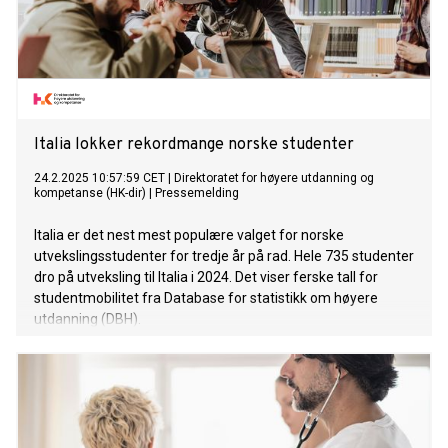
innovasjonsutvikling i Departementet for digital utvikling,
innovasjon og luftfartsindustri, Miras Zakiyev. "For nomader
har bevegelse ikke bare vært en nødvendighet, men en
livsstil. I dag, i en tid preget av digital transformasjon og
globale nettverk, strekker mobilitet seg utover fysiske
grenser. Den moderne nomaden fra det 21. århu
Italia lokker rekordmange norske studenter
24.2.2025 10:57:59 CET
|
Direktoratet for høyere utdanning og
kompetanse (HK-dir)
|
Pressemelding
Italia er det nest mest populære valget for norske
utvekslingsstudenter for tredje år på rad. Hele 735 studenter
dro på utveksling til Italia i 2024. Det viser ferske tall for
studentmobilitet fra Database for statistikk om høyere
utdanning (DBH).