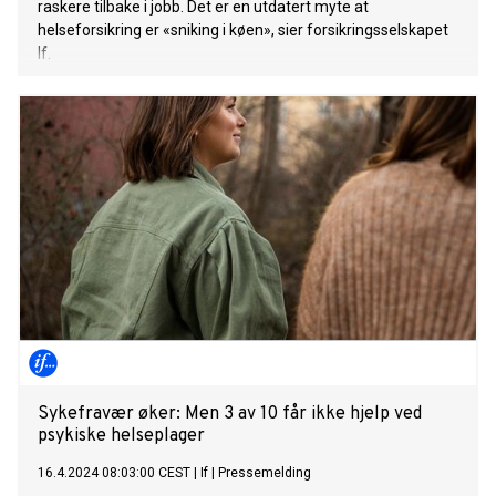
raskere tilbake i jobb. Det er en utdatert myte at
helseforsikring er «sniking i køen», sier forsikringsselskapet
If.
Sykefravær øker: Men 3 av 10 får ikke hjelp ved
psykiske helseplager
16.4.2024 08:03:00 CEST
|
If
|
Pressemelding