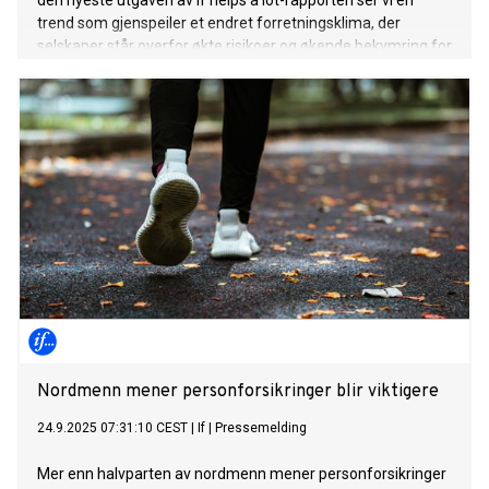
den nyeste utgaven av If helps a lot-rapporten ser vi en
trend som gjenspeiler et endret forretningsklima, der
selskaper står overfor økte risikoer og økende bekymring for
langvarig sykefravær – spesielt blant småbedriftseiere.
Nordmenn mener personforsikringer blir viktigere
24.9.2025 07:31:10 CEST
|
If
|
Pressemelding
Mer enn halvparten av nordmenn mener personforsikringer