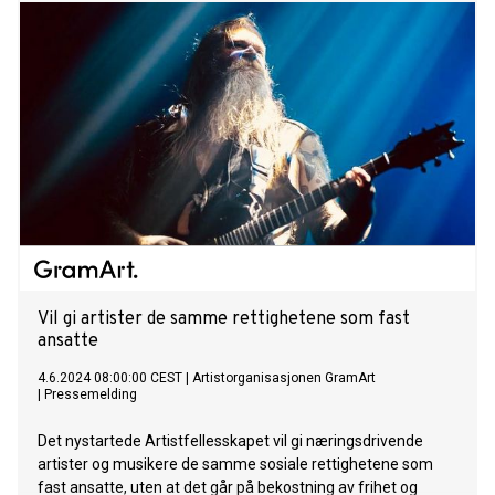
vise en stabil månedlig inntekt på minst 3 000 dollar (33 000
kroner) utenfor Kasakhstan for å få visumet "Neo Nomad". I
tillegg til det må søkerne vise frem en gyldig helseforsikring
og en plettfri politiattest. Visumet er rettet mot personer
som jobber hjemmefra innen ulike felt, blant annet
programmering, markedsføring, finans, konsulenttjenester,
design og e-handel. Med visumet "Neo Nomad" vil man
kunne bo i Kasakhstan i opptil ett år mens man fortsatt er
ansatt i et utenlandsk selskap. Dette vil ikke bare gi
utlendinger muligheten til å bli kjent med kulturen og livet i
Kasakhstan, men vil også gi økonomiske fordeler til
Kasakhstan. Det forventes at den økono
Vil gi artister de samme rettighetene som fast
ansatte
4.6.2024 08:00:00 CEST
|
Artistorganisasjonen GramArt
|
Pressemelding
Det nystartede Artistfellesskapet vil gi næringsdrivende
artister og musikere de samme sosiale rettighetene som
fast ansatte, uten at det går på bekostning av frihet og