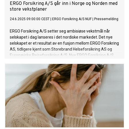
ERGO Forsikring A/S går inn i Norge og Norden med
store vekstplaner
24.6.2025 09:00:00 CEST
|
ERGO Forsikring A/S NUF
|
Pressemelding
ERGO Forsikring A/S setter seg ambisiøse vekstmål når
selskapet i dag lanseres i det nordiske markedet. Det nye
selskapet er et resultat av en fusjon mellom ERGO Forsikring
AS, tidligere kjent som Storebrand Helseforsikring AS og
Europæiske Rejseforsikring A/S. Nye ERGO Forsikring A/S
har store vekstplaner og tar sikte på å doble brutto
premieinntekter i Norden innen 2030. Selskapet er en del av
ERGO Group AG, et av de største forsikringskonsernene i
Europa, og skal investere 20 milloner Euro i Norden de neste
tre årene. Målet er å bli en topp fem-aktør blant
forsikringsselskapene innen sine forsikringssegmenter.