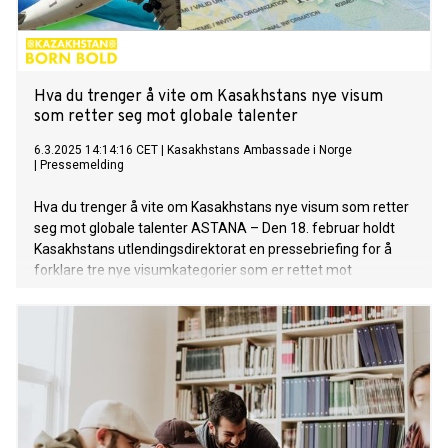
Hva du trenger å vite om Kasakhstans nye visum
som retter seg mot globale talenter
6.3.2025 14:14:16 CET
|
Kasakhstans Ambassade i Norge
|
Pressemelding
Hva du trenger å vite om Kasakhstans nye visum som retter
seg mot globale talenter ASTANA – Den 18. februar holdt
Kasakhstans utlendingsdirektorat en pressebriefing for å
forklare tre nye visumkategorier som er rettet mot
kvalifiserte fagfolk, entreprenører og fjernarbeidere som
søker langsiktige muligheter, enten for karriereutvikling eller
forretningsvekst. Visumene inkluderer Neo Nomad Visa
(B12-1), Digital Nomad Visa (B9-1) og Permanent Residence
Visa (B9). Den kasakhstanske viseutenriksministeren
Roman Vassilenko ledet briefingen sammen med
viseministeren for turisme og sport, Yerzhan Yerkinbayev,
og nestlederen i Komiteen for kunstig intelligens og