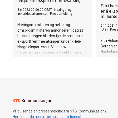
nasjonale eksportfremmesatsing
Eitri hel
3.6.2023 09:00:00 CEST
|
Nærings- og
er å eks
fiskeridepartementet
|
Pressemelding
milliarde
Næringsministeren og helse- og
2.11.2021 1
(UiB)
|
Pres
omsorgsministeren annonserer i dag at
helsenæringen blir den fjerde nasjonale
Eitri Helse
eksportfremmesatsingen under «Hele
Bergen er 
Norge eksporterer». Valget av
Haukeland
helsenæring som prioritert sektor for en
gründere 
nasjonal eksportsatsing kommer etter en
nyvinninge
anbefaling fra Nasjonalt eksportråd.
Vil du sende en pressemelding fra NTB Kommunikasjon?
Her finner du mer informasjon om tjenesten