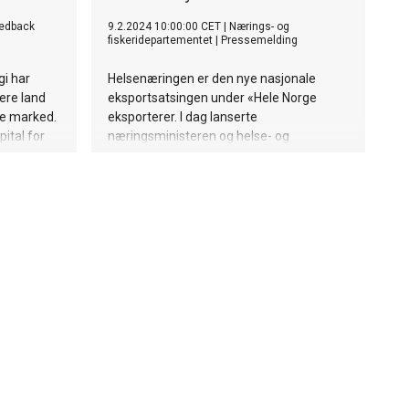
edback
9.2.2024 10:00:00 CET
|
Nærings- og
fiskeridepartementet
|
Pressemelding
i har
Helsenæringen er den nye nasjonale
lere land
eksportsatsingen under «Hele Norge
ye marked.
eksporterer. I dag lanserte
ital for
næringsministeren og helse- og
omsorgsministeren 15 tiltak som skal
bidra til å doble eksportinntektene for
helsenæringen innen 2030.