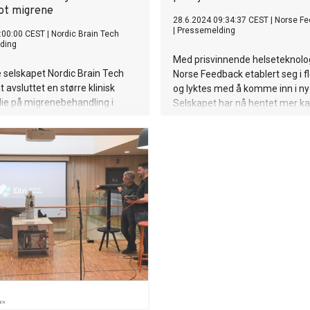
ot migrene
28.6.2024 09:34:37 CEST
|
Norse Fe
|
Pressemelding
:00:00 CEST
|
Nordic Brain Tech
ding
Med prisvinnende helseteknolog
 selskapet Nordic Brain Tech
Norse Feedback etablert seg i f
 avsluttet en større klinisk
og lyktes med å komme inn i n
ie på migrenebehandling i
Selskapet har nå hentet mer kap
 med de største sykehusene i
videre satsing.
ultatene er svært positive.