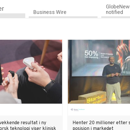
GlobeNews
er
Business Wire
notified
vekkende resultat i ny
Henter 20 millioner etter 
orsk teknologi viser klinisk
posisjon i markedet