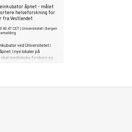
seinkubator åpnet - målet
portere helseforskning for
r fra Vestlandet
0:40:47 CET
|
Universitetet i Bergen
semelding
inkubator ved Universitetet i
åpnet. I nye lokaler på
 skal medisinske forskere og
jobbe sammen for å utvikle
r innen helse.