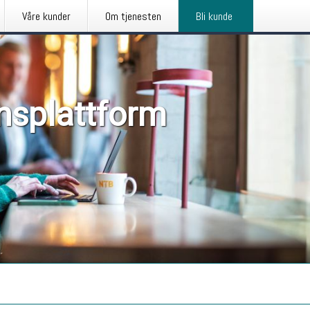
Våre kunder
Om tjenesten
Bli kunde
nsplattform