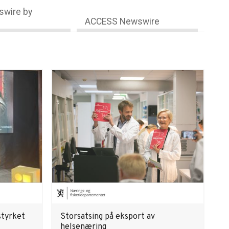
wire by
ACCESS Newswire
styrket
Storsatsing på eksport av
helsenæring