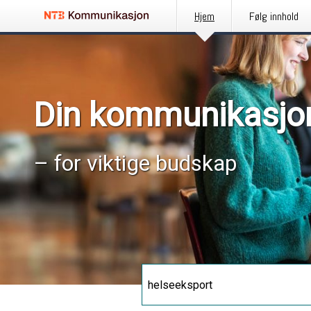
Hjem
Følg innhold
Din kommunikasjo
– for viktige budskap