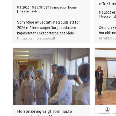
effekt m
8.1.2026 15:36:38 CET
|
Innovasjon Norge
|
Pressemelding
5.6.2025 08
|
Pressemel
Som følge av vedtatt statsbudsjett for
Det norske
2026 må Innovasjon Norge redusere
har akkurat
kapasiteten i eksportarbeidet både i
effektstud
Norge og internasjonalt.
samarbeid
Norge. Res
Helsenæring valgt som neste