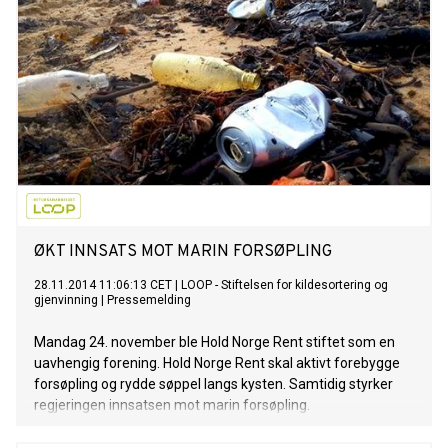
ØKT INNSATS MOT MARIN FORSØPLING
28.11.2014 11:06:13 CET
|
LOOP - Stiftelsen for kildesortering og
gjenvinning
|
Pressemelding
Mandag 24. november ble Hold Norge Rent stiftet som en
uavhengig forening. Hold Norge Rent skal aktivt forebygge
forsøpling og rydde søppel langs kysten. Samtidig styrker
regjeringen innsatsen mot marin forsøpling.