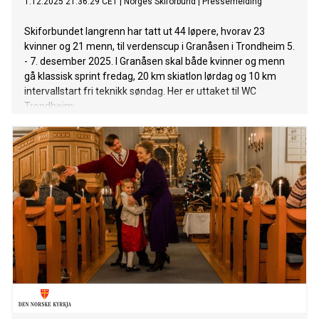
1.12.2025 21:36:29 CET
|
Norges Skiforbund
|
Pressemelding
Skiforbundet langrenn har tatt ut 44 løpere, hvorav 23
kvinner og 21 menn, til verdenscup i Granåsen i Trondheim 5.
- 7. desember 2025. I Granåsen skal både kvinner og menn
gå klassisk sprint fredag, 20 km skiatlon lørdag og 10 km
intervallstart fri teknikk søndag. Her er uttaket til WC
Trondheim: