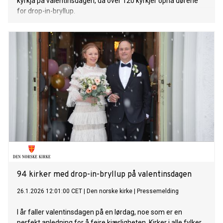
kyrkja på valentinsdagen, då over 120 kyrkjer opna dørene
for drop-in-bryllup.
94 kirker med drop-in-bryllup på valentinsdagen
26.1.2026 12:01:00 CET
|
Den norske kirke
|
Pressemelding
I år faller valentinsdagen på en lørdag, noe som er en
perfekt anledning for å feire kjærligheten. Kirker i alle fylker