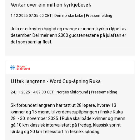
Ventar over ein million kyrkjebesøk
1.12.2025 07:35:00 CET
|
Den norske kirke
|
Pressemelding
Jula er ei kristen høgtid og mange er innom kyrkja i løpet av
desember. Dei meir enn 2000 gudstenestene på julaftan er
det som samlar flest.
Uttak langrenn - Word Cup-åpning Ruka
24.11.2025 14:09:33 CET
|
Norges Skiforbund
|
Pressemelding
Skiforbundet langrenn har tatt ut 28 løpere, hvorav 13
kvinner og 15 menn, til verdenscupåpningen i finske Ruka
28. - 30. november 2025. I Ruka skal både kvinner og menn
gå 10 km klassisk intervallstart på fredag, klassisk sprint
lørdag og 20 km fellesstart fri teknikk søndag.