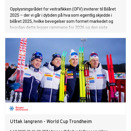
Opplysningsrådet for veitrafikken (OFV) inviterer til Bilåret
2025 – der vi går i dybden på hva som egentlig skjedde i
bilåret 2025, hvilke bevegelser som formet markedet og
hvordan dette legger rammene for 2026 og den siste
etappen inn mot full moms. 2025 ble et veiskille for
bilmarkedet. Kraftige avgiftsendringer, tøffere økonomiske
rammer, nye aktører og et historisk teknologiskifte satte
hele bransjen på prøve.
Uttak langrenn - World Cup Trondheim