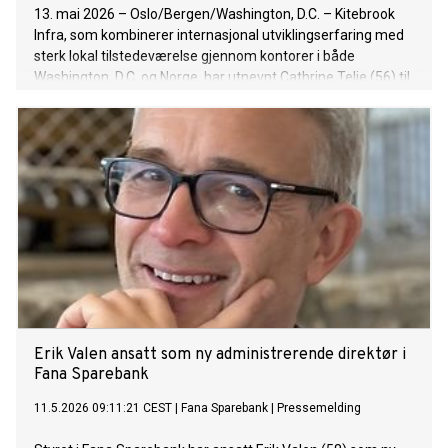
13. mai 2026 – Oslo/Bergen/Washington, D.C. – Kitebrook
Infra, som kombinerer internasjonal utviklingserfaring med
sterk lokal tilstedeværelse gjennom kontorer i både
Washington, D.C. og Norge, har utnevnt Cathrine Telje (56) til
ny adm. direktør i Norge.
Erik Valen ansatt som ny administrerende direktør i
Fana Sparebank
11.5.2026 09:11:21 CEST
|
Fana Sparebank
|
Pressemelding