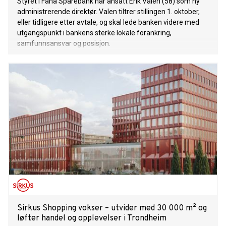
Styret i Fana Sparebank har ansatt Erik Valen (58) som ny
administrerende direktør. Valen tiltrer stillingen 1. oktober,
eller tidligere etter avtale, og skal lede banken videre med
utgangspunkt i bankens sterke lokale forankring,
samfunnsansvar og posisjon.
Sirkus Shopping vokser – utvider med 30 000 m² og
løfter handel og opplevelser i Trondheim