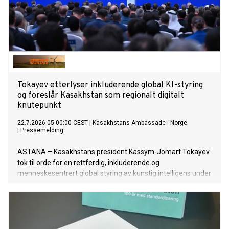
Tokayev etterlyser inkluderende global KI-styring
og foreslår Kasakhstan som regionalt digitalt
knutepunkt
22.7.2026 05:00:00 CEST
|
Kasakhstans Ambassade i Norge
|
Pressemelding
ASTANA – Kasakhstans president Kassym-Jomart Tokayev
tok til orde for en rettferdig, inkluderende og
menneskesentrert global styring av kunstig intelligens under
åpningen av Verdenskonferansen om kunstig intelligens
(WAIC) 2026 i Shanghai 17. juli. Han oppfordret til styrket
internasjonalt samarbeid og lanserte nye initiativer for å
fremme utviklingen og reguleringen av kunstig intelligens
samt styrke digital samhandling.