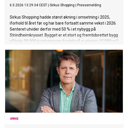
6.5.2026 13:29:34 CEST
|
Sirkus Shopping
|
Pressemelding
Sirkus Shopping hadde størst økning i omsetning i 2025,
iforhold til året før og har bare fortsatt samme vekst i 2026.
Senteret utvider derfor med 50 % i et nybygg på
Strindheimkrysset. Bygget er et stort og fremtidsrettet bygg
på hele 30 000 kvadratmeter fordelt på ni etasjer. 15 000 m2
skal benyttes til kontor og 15 000 m2 til handel, opplevelser
og mat/servering. Utbyggingen øker kjøpesenterets areal
med 50 prosent og vil gi Trondheims innbyggere et langt
bredere tilbud innen både handel, opplevelser og
mat/servering.
Dette markerer en av de største utvidelsene av et kjøpesenter i Mi
Norge, og vil styrke det kollektive knutepunktet og Sirkus
Shopping som en sentral møteplass i byen.