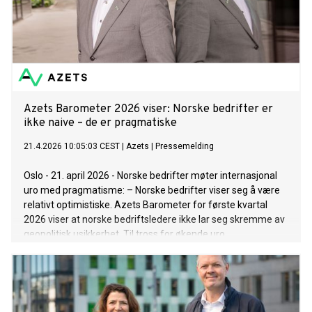
Azets Barometer 2026 viser: Norske bedrifter er
ikke naive – de er pragmatiske
21.4.2026 10:05:03 CEST
|
Azets
|
Pressemelding
Oslo - 21. april 2026 - Norske bedrifter møter internasjonal
uro med pragmatisme: – Norske bedrifter viser seg å være
relativt optimistiske. Azets Barometer for første kvartal
2026 viser at norske bedriftsledere ikke lar seg skremme av
geopolitisk usikkerhet. Til tross for økende uro,
handelskonflikter og regulatorisk press, går norske bedrifter
inn i 2026 med høyere optimisme enn sammenlignbare
markeder.