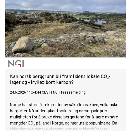
Kan norsk berggrunn bli framtidens lokale CO₂-
lager og «trylle» bort karbon?
24.6.2026 11:54:44 CEST
|
NGI
|
Pressemelding
Norge har store forekomster av såkalte reaktive, vulkanske
bergarter. Nå undersøker forskere og næringsaktører
muligheten for å bruke disse bergartene for å lagre mindre
mengder CO₂ på land i Norge, og nær utslippspunktene. Da
skjer det noe ganske elegant i naturens kjemi: Berget