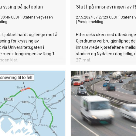
kryssing på gateplan
Slutt på innsnevringen av R
:30:46 CEST
|
Statens vegvesen
27.5.2024 07:27:23 CEST
|
Statens 
ding
|
Pressemelding
rt jobbet hardt og lenge mot å
Etter seks uker med utbedringe
øsning for kryssing av
Gjerdrums vei bru gjenåpnet de
t via Universitetsgaten i
innsnevrede kjørefeltene mello
e med stengningen av Ring 1.
stadion og Nydalen i dag tidlig
ngen klar.
27. mai.