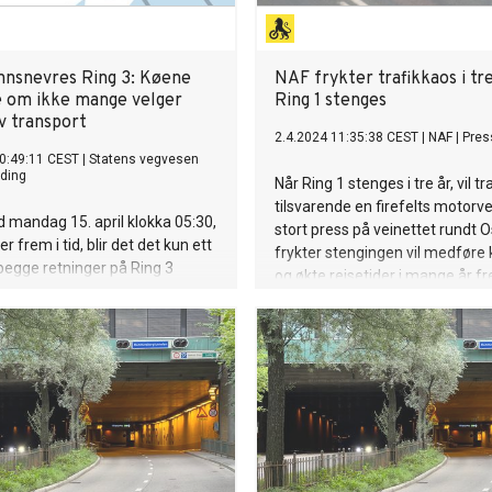
nnsnevres Ring 3: Køene
NAF frykter trafikkaos i tre
ge om ikke mange velger
Ring 1 stenges
v transport
2.4.2024 11:35:38 CEST
|
NAF
|
Pres
0:49:11 CEST
|
Statens vegvesen
ding
Når Ring 1 stenges i tre år, vil tr
tilsvarende en firefelts motorve
 mandag 15. april klokka 05:30,
stort press på veinettet rundt Os
r frem i tid, blir det det kun ett
frykter stengingen vil medføre 
i begge retninger på Ring 3
og økte reisetider i mange år 
evål stadion og Nydalen
hvis det ikke legges bedre til ret
Ingunn Handagard, pressesjef i