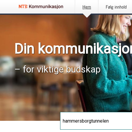
Hjem
Følg innhold
Din kommunikasjo
– for viktige budskap