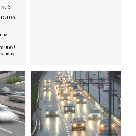
ing 3
vegvesen
r av
m Ullevål
, mandag