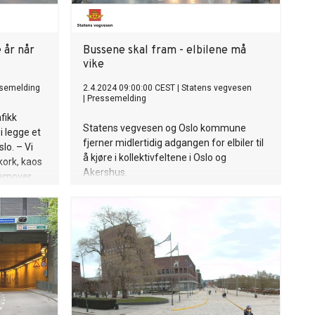
 år når
Bussene skal fram - elbilene må
vike
semelding
2.4.2024 09:00:00 CEST
|
Statens vegvesen
|
Pressemelding
afikk
Statens vegvesen og Oslo kommune
i legge et
fjerner midlertidig adgangen for elbiler til
lo. – Vi
å kjøre i kollektivfeltene i Oslo og
kork, kaos
Akershus.
fremover
te, sier
 NAF.