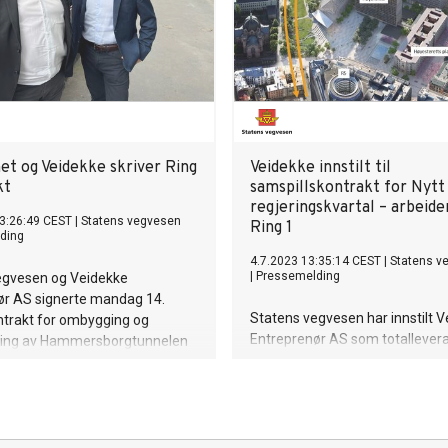
et og Veidekke skriver Ring
Veidekke innstilt til
kt
samspillskontrakt for Nytt
regjeringskvartal – arbeid
3:26:49 CEST
|
Statens vegvesen
Ring 1
ding
4.7.2023 13:35:14 CEST
|
Statens v
|
Pressemelding
egvesen og Veidekke
ør AS signerte mandag 14.
Statens vegvesen har innstilt 
ntrakt for ombygging og
Entreprenør AS som totallever
ing av Hammersborgtunnelen
ombyggingen av Hammersborg
ndtunnelen på Ring 1 i Oslo
og oppgradering av Vaterlandt