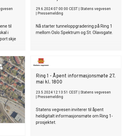
egvesen
29.6.2024 07:00:00 CEST
|
Statens vegvesen
|
Pressemelding
ne til
Nå starter tunneloppgradering på Ring 1
kal i
mellom Oslo Spektrum og St. Olavsgate.
port skje
Ring 1 - Åpent informasjonsmøte 27.
mai kl. 1800
23.5.2024 12:13:51 CEST
|
Statens vegvesen
|
Pressemelding
Statens vegvesen inviterer til åpent
heldigitalt informasjonsmøte om Ring 1-
prosjektet.