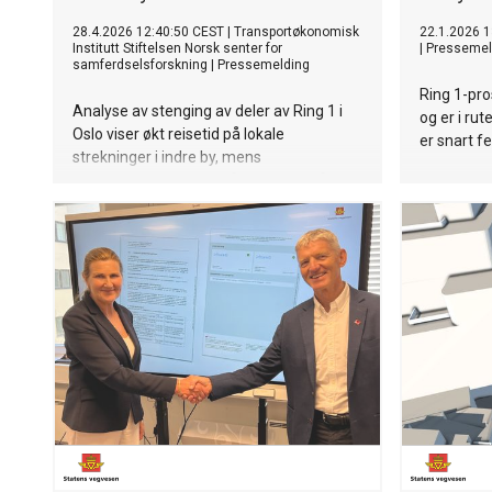
28.4.2026 12:40:50 CEST
|
Transportøkonomisk
22.1.2026 1
Institutt Stiftelsen Norsk senter for
|
Pressemel
samferdselsforskning
|
Pressemelding
Ring 1-pro
Analyse av stenging av deler av Ring 1 i
og er i ru
Oslo viser økt reisetid på lokale
er snart fe
strekninger i indre by, mens
fremkommeligheten på hovedfartsårer i
liten grad ble påvirket. Funnene tyder
også på økt trafikk i enkelte boligområder.