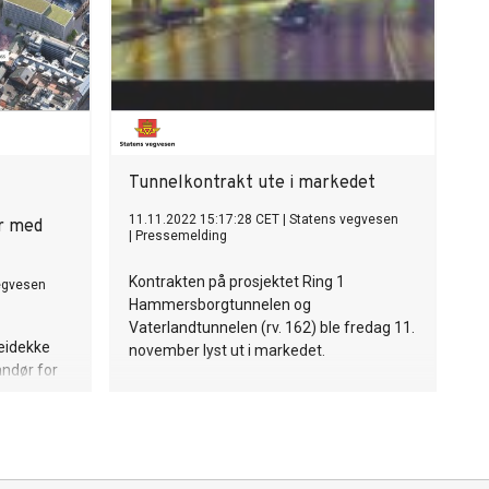
Tunnelkontrakt ute i markedet
11.11.2022 15:17:28 CET
|
Statens vegvesen
er med
|
Pressemelding
Kontrakten på prosjektet Ring 1
egvesen
Hammersborgtunnelen og
Vaterlandtunnelen (rv. 162) ble fredag 11.
Veidekke
november lyst ut i markedet.
andør for
tunnelen
unnelen.