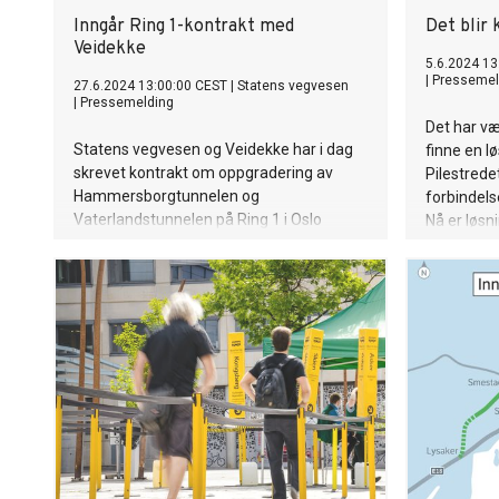
Inngår Ring 1-kontrakt med
Det blir 
Veidekke
5.6.2024 13
|
Pressemel
27.6.2024 13:00:00 CEST
|
Statens vegvesen
|
Pressemelding
Det har væ
Statens vegvesen og Veidekke har i dag
finne en l
skrevet kontrakt om oppgradering av
Pilestrede
Hammersborgtunnelen og
forbindels
Vaterlandstunnelen på Ring 1 i Oslo
Nå er løsni
sentrum. Kontrakten er en totalentreprise
i samspill med en verdi på 2,1 mrd. nok.
eks. mva.