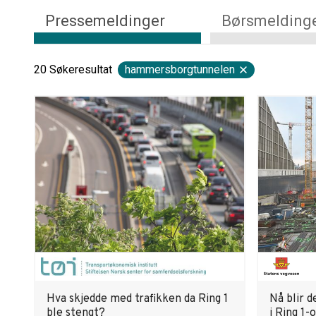
Pressemeldinger
Børsmelding
20
Søkeresultat
hammersborgtunnelen
Hva skjedde med trafikken da Ring 1
Nå blir 
ble stengt?
i Ring 1