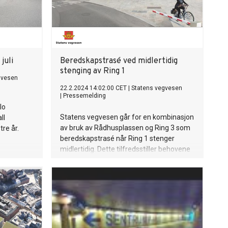
juli
Beredskapstrasé ved midlertidig
stenging av Ring 1
gvesen
22.2.2024 14:02:00 CET
|
Statens vegvesen
|
Pressemelding
lo
Statens vegvesen går for en kombinasjon
ll
av bruk av Rådhusplassen og Ring 3 som
tre år.
beredskapstrasé når Ring 1 stenger
midlertidig. Dette tilfredsstiller behovene
for beredskapstrasé, samtidig som
Rådhusplassen spares for inngripende
tiltak. Arrangementer som 17. mai-
feiring, Oslo Maraton, VG-lista, Oslo Pride
og lignende vil kunne gjennomføres som
planlagt.