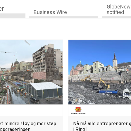
GlobeNews
er
Business Wire
notified
det mindre støy og mer støp
Nå må alle entreprenører 
-oppgraderingen
i Ring 1