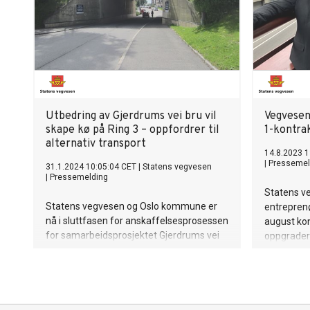
Utbedring av Gjerdrums vei bru vil
Vegvesen
skape kø på Ring 3 – oppfordrer til
1-kontra
alternativ transport
14.8.2023 1
|
Pressemel
31.1.2024 10:05:04 CET
|
Statens vegvesen
|
Pressemelding
Statens v
Statens vegvesen og Oslo kommune er
entrepren
nå i sluttfasen for anskaffelsesprosessen
august ko
for samarbeidsprosjektet Gjerdrums vei
oppgrader
bru i Nordre Aker.
og Vaterla
sentrum.