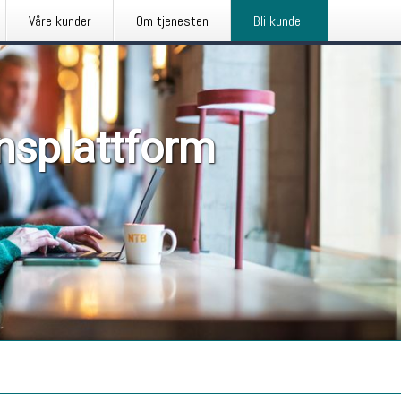
Våre kunder
Om tjenesten
Bli kunde
nsplattform