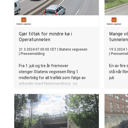
Gjør tiltak for mindre kø i
Mange vil
Operatunnelen
tunnelen
21.3.2024 07:00:00 CET
|
Statens vegvesen
19.3.2024 1
|
Pressemelding
|
Pressemel
Fra 1. juli og tre år fremover
En av fire 
stenger Statens vegvesen Ring 1
stå når Ri
midlertidig for all trafikk som følge av
juli.
arbeider med Hammersborg- og
Vaterlandstunnelen.