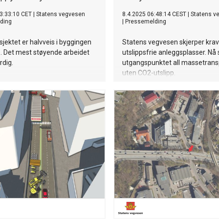
3:33:10 CET
|
Statens vegvesen
8.4.2025 06:48:14 CEST
|
Statens v
ding
|
Pressemelding
sjektet er halvveis i byggingen
Statens vegvesen skjerper krave
te. Det mest støyende arbeidet
utslippsfrie anleggsplasser. Nå s
rdig.
utgangspunktet all massetrans
uten CO2-utslipp.