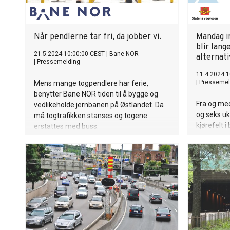
Når pendlerne tar fri, da jobber vi.
Mandag i
blir lan
21.5.2024 10:00:00 CEST
|
Bane NOR
alternati
|
Pressemelding
11.4.2024 1
|
Pressemel
Mens mange togpendlere har ferie,
benytter Bane NOR tiden til å bygge og
Fra og med
vedlikeholde jernbanen på Østlandet. Da
og seks uke
må togtrafikken stanses og togene
kjørefelt 
erstattes med buss.
mellom Ull
stasjon.