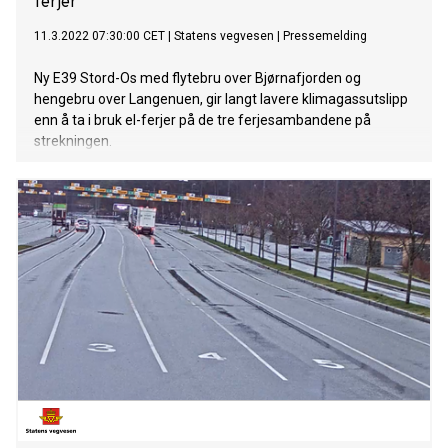
ferjer
11.3.2022 07:30:00 CET
|
Statens vegvesen
|
Pressemelding
Ny E39 Stord-Os med flytebru over Bjørnafjorden og
hengebru over Langenuen, gir langt lavere klimagassutslipp
enn å ta i bruk el-ferjer på de tre ferjesambandene på
strekningen.