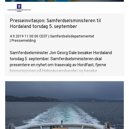
Presseinvitasjon: Samferdselsministeren til
Hordaland torsdag 5. september
4.9.2019 11:00:00 CEST
|
Samferdselsdepartementet
|
Pressemelding
Samferdselsminister Jon Georg Dale besøker Hordaland
torsdag 5. september. Samferdselsministeren skal
presentere en nyhet om trasevalg av Hordfast, fjerne
bomstasjonen på Halsnøysambandet og besøke
asfaltbedriften NCC Roads i Etne. Pressen er velkommen til
å delta på alle deler av programmet.