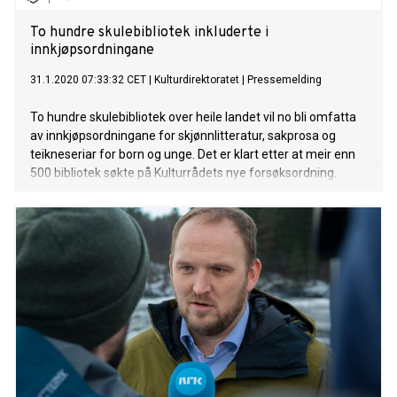
To hundre skulebibliotek inkluderte i
innkjøpsordningane
31.1.2020 07:33:32 CET
|
Kulturdirektoratet
|
Pressemelding
To hundre skulebibliotek over heile landet vil no bli omfatta
av innkjøpsordningane for skjønnlitteratur, sakprosa og
teikneseriar for born og unge. Det er klart etter at meir enn
500 bibliotek søkte på Kulturrådets nye forsøksordning.