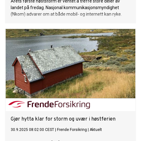
Årets første høststorm er ventet å treffe store deler av
landet på fredag. Nasjonal kommunikasjonsmyndighet
(Nkom) advarer om at både mobil- og internett kan ryke.
Gjør hytta klar for storm og uvær i høstferien
30.9.2025 08:02:00 CEST
|
Frende Forsikring
|
Aktuelt