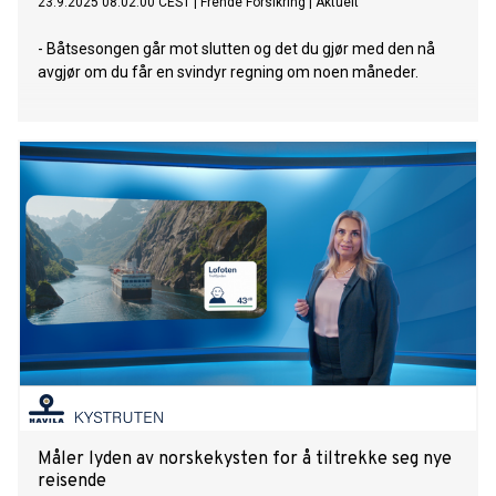
23.9.2025 08:02:00 CEST
|
Frende Forsikring
|
Aktuelt
- Båtsesongen går mot slutten og det du gjør med den nå
avgjør om du får en svindyr regning om noen måneder.
Måler lyden av norskekysten for å tiltrekke seg nye
reisende