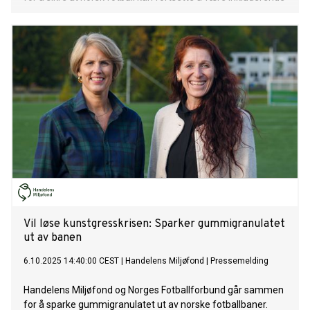
og tilgjengelig for alle, samtidig som vi tar ansvar for miljøet,
sier fotballpresident Lise Klaveness. LES HELE SAKEN PÅ
FOTBALL.NO
Vil løse kunstgresskrisen: Sparker gummigranulatet
ut av banen
6.10.2025 14:40:00 CEST
|
Handelens Miljøfond
|
Pressemelding
Handelens Miljøfond og Norges Fotballforbund går sammen
for å sparke gummigranulatet ut av norske fotballbaner.