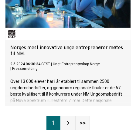
Norges mest innovative unge entreprenører møtes
til NM.
2.5.2024 06:30:34 CEST
|
Ungt Entreprenørskap Norge
|
Pressemelding
Over 13 000 elever har i år etablert til sammen 2500
ungdomsbedrifter, og gjenonom regionale finaler er de 67
beste kvalifisert til å konkurrere under NM Ungdomsbedrift
på Nova Spektrum i Lillestrøm 7. mai. Dette nasjonale
arrangementet, organisert av Ungt Entreprenørskap Norge,
byr på et mangfold av innovative løsninger og kreative
produkter presentert av ungdommer fra hele landet.
1
>>