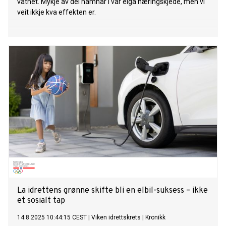
vatnet. Mykje av dei hamnar i vår eiga næringskjede, men vi
veit ikkje kva effekten er.
La idrettens grønne skifte bli en elbil-suksess – ikke
et sosialt tap
14.8.2025 10:44:15 CEST
|
Viken idrettskrets
|
Kronikk