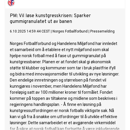
PM: Vil løse kunstgresskrisen: Sparker
gummigranulatet ut av banen
6.10.2025 14:59:44 CEST
|
Norges Fotballforbund
|
Pressemelding
Norges Fotballforbund og Handelens Miljøfond har innledet
et samarbeid om å etablere et nytt miljøfond som skal
hjelpe norsk fotball med å fase ut gummigranulat på
kunstgressbaner. Planen er at fondet skal gi økonomisk
støtte til klubber og kommuner som tar i bruk plastfrie ifyll
og bidra med innovasjonsmidler til utvikling av nye løsninger.
Den endelige innretningen og størrelsen på fondet vil
kunngjøres i november, men Handelens Miljøfond har
foreløpig satt av 100 millioner kroner til formålet. Fondet
kommer på toppen av tiltakene og midlene som beskrives i
regjeringens handlingsplan. - Å finne en løsning på
kunstgressutfordringen er norsk fotballs viktigste sak. Nå
kan vi gå fra å snakke om utfordringer til å utvikle effektive
løsninger. Dette samarbeidet er et avgjørende virkemiddel
for å sikre at norsk fotball kan fortsette å være inkluderende