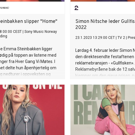
einbakken slipper "Home"
Simon Nitsche leder Gullfi
2022
8:00:00 CEST
|
Sony Music Norway
ding
23.1.2023 13:29:00 CET
|
TV 2
|
Pre
le Emma Steinbakken ligger
Lørdag 4. februar leder Simon 
tødig på toppen av listene med
den direktesendte festaftenen 
inger fra Hver Gang Vi Møtes. I
reklamebransjen - «Gullfisken».
t delte hun åpenhjertelig om
Reklamebyråene bak de 12 søl
g nedturer i oppveksten og
kjemper om den gjeve prisen, n
, en åpenhet og nærhet som
fjorårets beste reklamefilm ska
rer Emma som artist og
. I mars slapp hun «Parents»,
r om hvordan skilsmissen til
e hennes har påvirket hennes
lighet og forhold. 28. april
n opp med «Home», en låt om
 og håp når store, kanskje litt
inger skjer i livet. «Du vet når