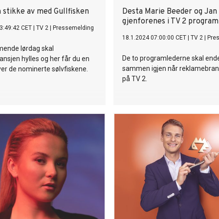
 stikke av med Gullfisken
Desta Marie Beeder og Ja
gjenforenes i TV 2 program
3:49:42 CET
|
TV 2
|
Pressemelding
18.1.2024 07:00:00 CET
|
TV 2
|
Pre
ende lørdag skal
De to programlederne skal ende
nsjen hylles og her får du en
sammen igjen når reklamebrans
ver de nominerte sølvfiskene.
på TV 2.