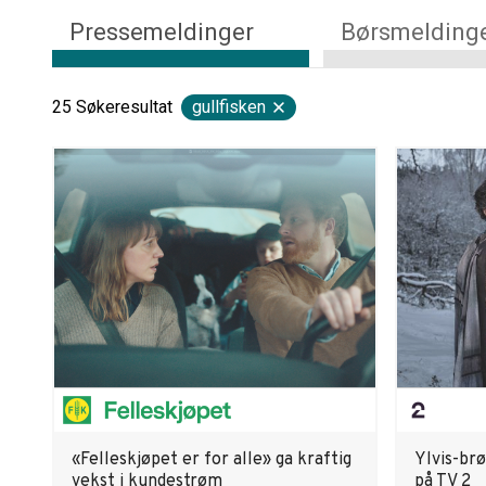
Pressemeldinger
Børsmelding
25
Søkeresultat
gullfisken
«Felleskjøpet er for alle» ga kraftig
Ylvis-brø
vekst i kundestrøm
på TV 2