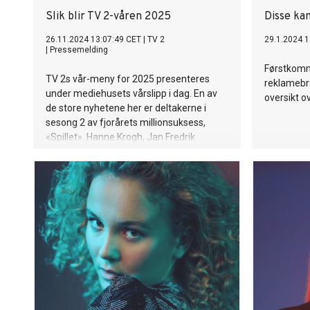
Slik blir TV 2-våren 2025
Disse kan
26.11.2024 13:07:49 CET
|
TV 2
29.1.2024 1
|
Pressemelding
Førstkomm
TV 2s vår-meny for 2025 presenteres
reklamebra
under mediehusets vårslipp i dag. En av
oversikt o
de store nyhetene her er deltakerne i
sesong 2 av fjorårets millionsuksess,
«Spillet». Hanne Krogh, Jan Fredrik
Karlsen, Martin Lepperød og Sofie
Karlstad er noen av dem vi møter. Mer om
den rikholdige TV 2-våren får du her!