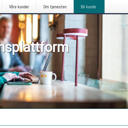
Våre kunder
Om tjenesten
Bli kunde
nsplattform