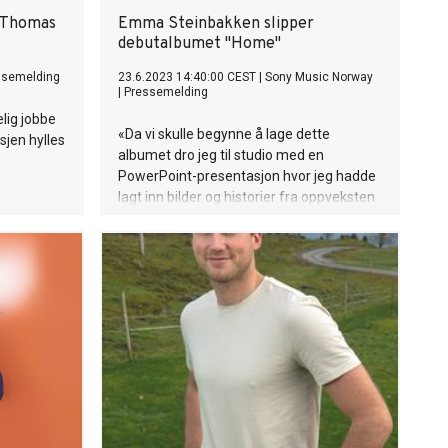
n Thomas
Emma Steinbakken slipper
debutalbumet "Home"
ssemelding
23.6.2023 14:40:00 CEST
|
Sony Music Norway
|
Pressemelding
lig jobbe
«Da vi skulle begynne å lage dette
jen hylles
albumet dro jeg til studio med en
PowerPoint-presentasjon hvor jeg hadde
lagt inn bilder og historier fra oppveksten
min, og om folk som både har vært og er
viktige for meg. Jeg ga dem alle
historiene og fortalte alt jeg ville skrive
om» På den måten fikk Emma
Steinbakken produsentene og
låtskriverne som har vært med å lage
dette albumet til å jobbe fra hennes
perspektiv. Debutalbumet «Home»
handler om relasjoner og hvordan man
kan føle seg aller mest hjemme der de
næreste er. Det er personlige, ekte og