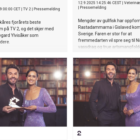
12.9.2025 14:25:46 CEST
|
Veterinær
|
Pressemelding
9:00:00 CET
|
TV 2
|
Pressemelding
Mengder av gullfisk har oppform
 kåres fjorårets beste
Rastadammarna i Gislaved ko
m på TV 2, og det skjer med
Sverige. Faren er stor for at
egard Ylvisåker som
fremmedarten vil spre seg til N
dere.
vassdrag og true artsmangfolde
skal Veterinærinstituttet bistå
myndigheter med å fjerne fiske