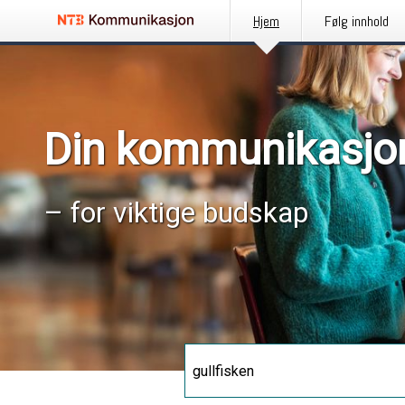
Hjem
Følg innhold
Din kommunikasjo
– for viktige budskap