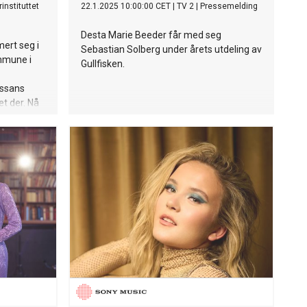
instituttet
22.1.2025 10:00:00 CET
|
TV 2
|
Pressemelding
Desta Marie Beeder får med seg
ert seg i
Sebastian Solberg under årets utdeling av
mmune i
Gullfisken.
issans
t der. Nå
 svenske
n.