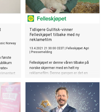
t
Tidligere Gullfisk-vinner
Felleskjøpet tilbake med ny
reklamefilm
usic Norway
13.4.2021 21:30:00 CEST
|
Felleskjøpet Agri
|
Pressemelding
n første
Felleskjøpet er denne våren tilbake på
publikum
norske skjermer med en helt ny
vate»
reklamefilm. Denne gangen er det en
perimentert
egenutviklet «evighetsmaskin» som
mmefra i
spiller hovedrollen.
 å finne
n.