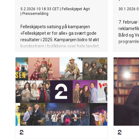
5.2.2026 10:18:33 CET
|
Felleskjøpet Agri
30.1.2026 0
|
Pressemelding
7. februar
Felleskjøpets satsing på kampanjen
reklamefil
«Felleskjøpet er for alle» ga svært gode
Bård og V
resultater i 2025. Kampanjen bidro til økt
programle
kundestrøm i butikkene over hele landet,
sterk vekst i forbrukersalget og en tydelig
endring i hvordan flere oppfatter
Felleskjøpet som butikk.