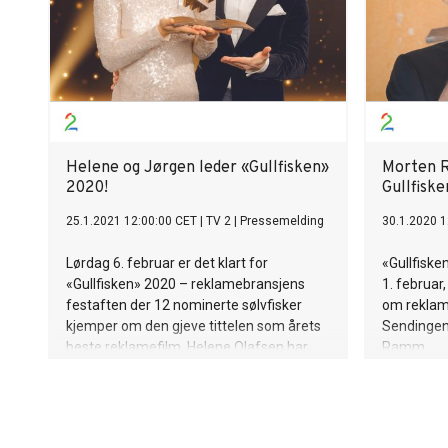
selv å bare være hodestups forelsket.
Helene og Jørgen leder «Gullfisken»
Morten R
2020!
Gullfiske
25.1.2021 12:00:00 CET
|
TV 2
|
Pressemelding
30.1.2020 1
Lørdag 6. februar er det klart for
«Gullfiske
«Gullfisken» 2020 – reklamebransjens
1. februar,
festaften der 12 nominerte sølvfisker
om reklame
kjemper om den gjeve tittelen som årets
Sendingen
beste reklamefilm. Helene Olafsen har
Ramm.
denne gangen med seg forloveden og
tidligere proffdanser Jørgen Nilsen som
programledermakker.