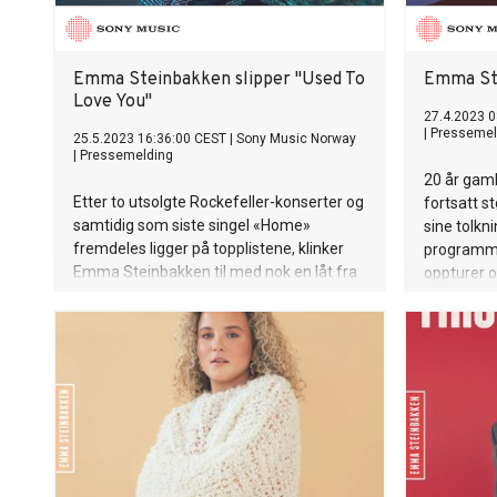
Emma Steinbakken slipper "Used To
Emma St
Love You"
27.4.2023 0
|
Pressemel
25.5.2023 16:36:00 CEST
|
Sony Music Norway
|
Pressemelding
20 år gam
Etter to utsolgte Rockefeller-konserter og
fortsatt s
samtidig som siste singel «Home»
sine tolkn
fremdeles ligger på topplistene, klinker
programme
Emma Steinbakken til med nok en låt fra
oppturer o
sitt kommende album, «Used To Love
karrieren
You». «Låten handler om alle vaner du
gjennomsy
legger til deg når du er alene, som å dekke
låtskriver
på til én, sette sine egne ønsker først,
som handle
sove alene. Og såhandler den om at man
foreldren
akkurat har vendt seg til å være to, men
syn på kjær
da tar det slutt. Jeg vil si det er en
følger hu
kjærlighetslåt som både er trist
fornektelse
ogfrustrert» - Emma Steinbakken Den
vonde, endr