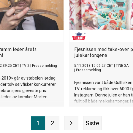
amm leder årets
Fjøsnissen med take-over 
n!
julekartongene
2:39:25 CET
|
TV 2
|
Pressemelding
5.11.2018 15:06:27 CET
|
TINE SA
|
Pressemelding
n 2019» går av stabelen lørdag
Fjøsnissen vant både Gullfisken
 der tolv sølvfisker konkurrerer
TV-reklame og fikk over 6000 f
bransjens gjeveste pris.
Instagram. Denne julen er han t
 ledes av komiker Morten
fullt på både melkekartonger, i 
medier og på TV.
1
2
Siste