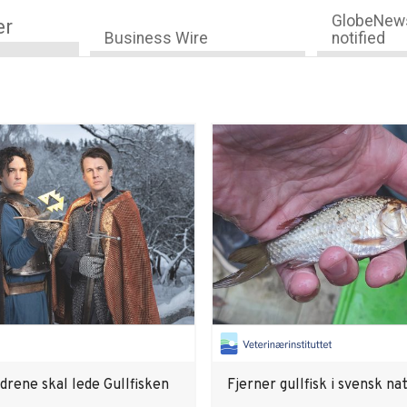
GlobeNews
er
Business Wire
notified
drene skal lede Gullfisken
Fjerner gullfisk i svensk na