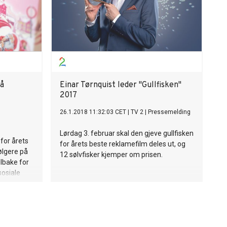
på
Einar Tørnquist leder "Gullfisken"
2017
26.1.2018 11:32:03 CET
|
TV 2
|
Pressemelding
Lørdag 3. februar skal den gjeve gullfisken
 for årets
for årets beste reklamefilm deles ut, og
ølgere på
12 sølvfisker kjemper om prisen.
ilbake for
sosiale