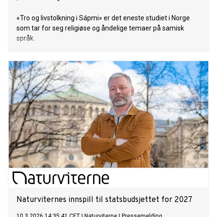
«Tro og livstolkning i Sápmi» er det eneste studiet i Norge
som tar for seg religiøse og åndelige temaer på samisk
språk.
Naturviternes innspill til statsbudsjettet for 2027
10.3.2026 14:35:41 CET
|
Naturviterne
|
Pressemelding