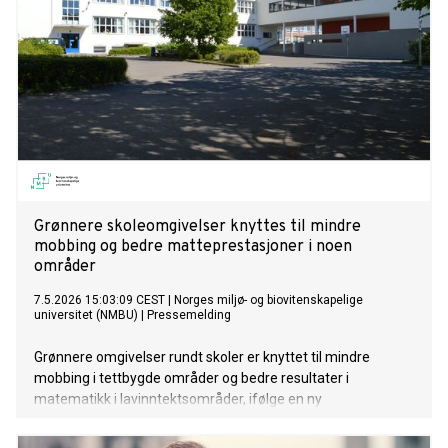
Grønnere skoleomgivelser knyttes til mindre
mobbing og bedre matteprestasjoner i noen
områder
7.5.2026 15:03:09 CEST
|
Norges miljø- og biovitenskapelige
universitet (NMBU)
|
Pressemelding
Grønnere omgivelser rundt skoler er knyttet til mindre
mobbing i tettbygde områder og bedre resultater i
matematikk i lavinntektsområder, ifølge en ny
landsdekkende norsk studie som omfatter nesten hele
grunnskolen.