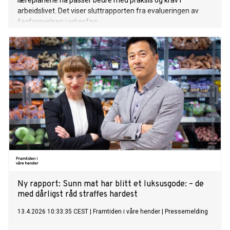
læreplanene nå passer bedre med praksis og krav i
arbeidslivet. Det viser sluttrapporten fra evalueringen av
fagfornyelsen i yrkesfag.
Ny rapport: Sunn mat har blitt et luksusgode: – de
med dårligst råd straffes hardest
13.4.2026 10:33:35 CEST
|
Framtiden i våre hender
|
Pressemelding