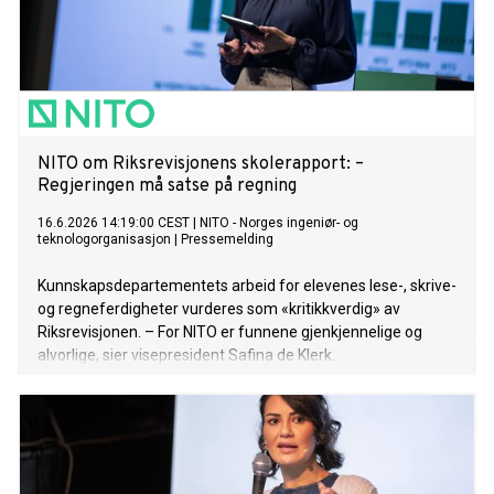
NITO om Riksrevisjonens skolerapport: –
Regjeringen må satse på regning
16.6.2026 14:19:00 CEST
|
NITO - Norges ingeniør- og
teknologorganisasjon
|
Pressemelding
Kunnskapsdepartementets arbeid for elevenes lese-, skrive-
og regneferdigheter vurderes som «kritikkverdig» av
Riksrevisjonen. – For NITO er funnene gjenkjennelige og
alvorlige, sier visepresident Safina de Klerk.