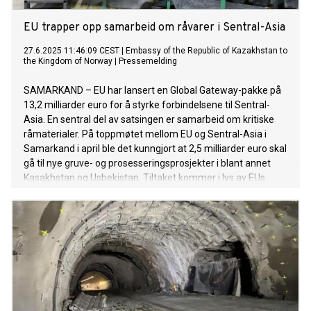
EU trapper opp samarbeid om råvarer i Sentral-Asia
27.6.2025 11:46:09 CEST
|
Embassy of the Republic of Kazakhstan to
the Kingdom of Norway
|
Pressemelding
SAMARKAND – EU har lansert en Global Gateway-pakke på
13,2 milliarder euro for å styrke forbindelsene til Sentral-
Asia. En sentral del av satsingen er samarbeid om kritiske
råmaterialer. På toppmøtet mellom EU og Sentral-Asia i
Samarkand i april ble det kunngjort at 2,5 milliarder euro skal
gå til nye gruve- og prosesseringsprosjekter i blant annet
Kasakhstan og Usbekistan. Tiltaket kommer i lys av EUs
avhengighet av Kina for tunge sjeldne jordarter. EU
importerer i dag 100 prosent av disse materialene fra Kina.
ESG gir EU et konkurransefortrinn i Sentral-Asia På papiret
er EU sent ute. Ifølge Roman Vakulchuk leder kinesiske
selskaper allerede 25 prosjekter for kritiske råmaterialer i
Sentral-Asia og importerer rundt 70 prosent av regionens
produksjon av malm, slagg og aske. Likevel har europeiske
aktører et klart omdømmefortrinn. Lokale næringslivsledere
omtaler ofte samarbeid med europeiske partnere som et