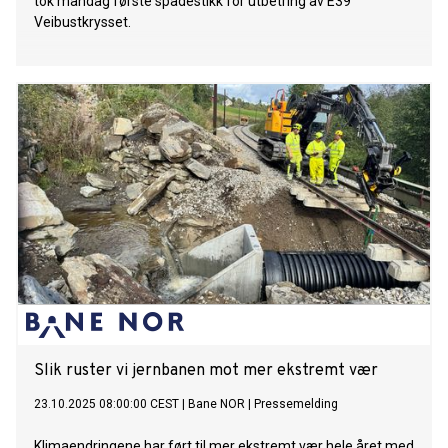
tok mandag første spadestikk for utbetring av E39
Veibustkrysset.
Slik ruster vi jernbanen mot mer ekstremt vær
23.10.2025 08:00:00 CEST
|
Bane NOR
|
Pressemelding
Klimaendringene har ført til mer ekstremt vær hele året med