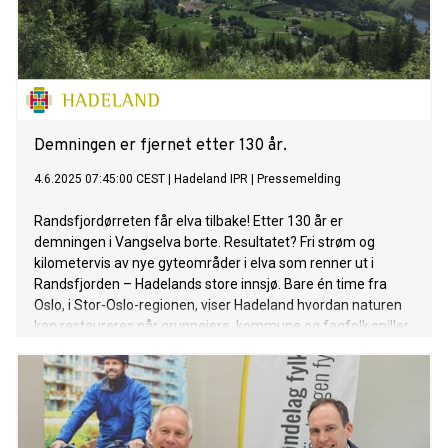
Demningen er fjernet etter 130 år.
4.6.2025 07:45:00 CEST
|
Hadeland IPR
|
Pressemelding
Randsfjordørreten får elva tilbake! Etter 130 år er
demningen i Vangselva borte. Resultatet? Fri strøm og
kilometervis av nye gyteområder i elva som renner ut i
Randsfjorden – Hadelands store innsjø. Bare én time fra
Oslo, i Stor-Oslo-regionen, viser Hadeland hvordan naturen
kan restaureres når grunneiere, kommune og fagfolk spiller
på lag. Effekten var umiddelbar. Når vi fjerner gamle inngrep
og åpner elver, får vi ikke bare renere vann og mer fisk, vi gir
også barn og unge tilgang til naturopplevelser.