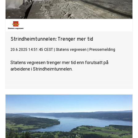
«kvalitetsstempel», fordi disse stiller krav til miljø, sosiale
forhold og sel
Strindheimtunnelen: Trenger mer tid
20.6.2025 14:51:45 CEST
|
Statens vegvesen
|
Pressemelding
Statens vegvesen trenger mer tid enn forutsatt på
arbeidene i Strindheimtunnelen.