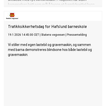
begynnelsen hatt som mål å bygge et fremtidsrettet bygg
med lavt utslipp og høy verdi for byen
Trafikksikkerhetsdag for Hafslund barneskole
19.1.2026 14:45:00 CET
|
Statens vegvesen
|
Pressemelding
Vi stiller med egen lastebil og gravemaskin, og sammen
med barna demonstreres blindsone hos både lastebil og
gravemaskin.