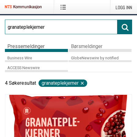
LOGG INN
Pressemeldinger
Børsmeldinger
Business Wire
GlobeNewswire by notified
ACCESS Newswire
4
Søkeresultat
granateplekjerner