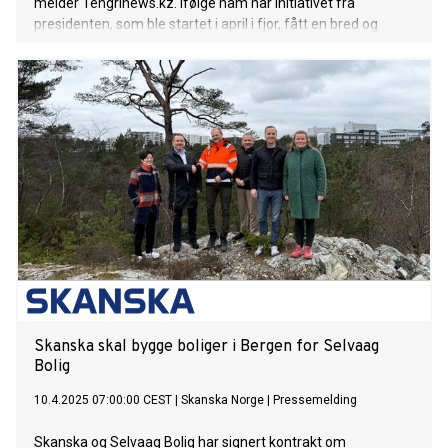
melder Tengrinews.kz. Ifølge ham har initiativet fra
presidenten, som ble startet i april i fjor, fått en bred og
folkelig oppslutning. – Det er gledelig at dette viktige miljø-
og samfunnsprosjektet fikk bred oppslutning fra
befolkningen, særlig fra ungdommen. Alle regioner deltok i
aksjonen, sa Zheldibai. Siden initiativet ble satt i gang, er det
gjennomført 183 miljøtiltak tiltak i landet, med over 6,2
millioner deltakere - inkludert 229 000 frivillige. Prosjektet
omfattet et bredt spekter av tiltak: opprydding i nabolag og
offentlige områder – blant annet gjennom kampanjer som
Taza Ölge («Ren region»), World Clean Up Day og Önegelі
Urpaq («Den eksemplariske generasjonen»); planting av trær
og grøntarealer (Jasyl Aimaq – «Grønt område» og den
nasjonale skogplantingsdagen); forskjønnelse av historiske
og kulturelle steder (Kieli Meken – «Hellige steder»); samt
rensing av elvebre
Skanska skal bygge boliger i Bergen for Selvaag
Bolig
10.4.2025 07:00:00 CEST
|
Skanska Norge
|
Pressemelding
Skanska og Selvaag Bolig har signert kontrakt om