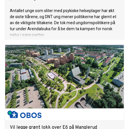
Antallet unge som sliter med psykiske helseplager har økt
de siste tiårene, og DNT ung mener politikerne har glemt et
av de viktigste tiltakene. De tok med ungdomspolitikere på
tur under Arendalsuka for å be dem ta kampen for norsk
natur i egne partier.
Vil legge grønt lokk over E6 på Manglerud