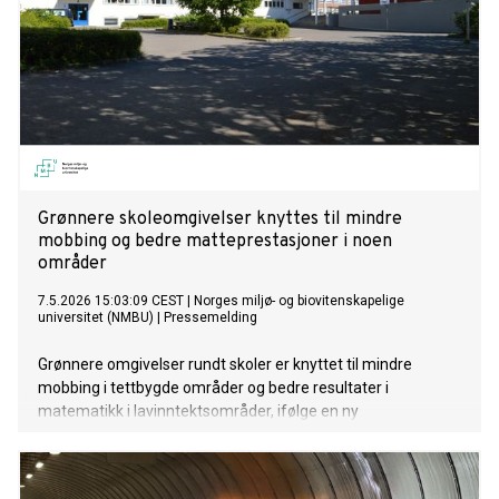
Grønnere skoleomgivelser knyttes til mindre
mobbing og bedre matteprestasjoner i noen
områder
7.5.2026 15:03:09 CEST
|
Norges miljø- og biovitenskapelige
universitet (NMBU)
|
Pressemelding
Grønnere omgivelser rundt skoler er knyttet til mindre
mobbing i tettbygde områder og bedre resultater i
matematikk i lavinntektsområder, ifølge en ny
landsdekkende norsk studie som omfatter nesten hele
grunnskolen.