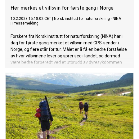
Her merkes et villsvin for første gang i Norge
10.2.2023 15:18:02 CET
|
Norsk institutt for naturforskning - NINA
|
Pressemelding
Forskere fra Norsk institutt for naturforskning (NINA) har i
dag for første gang merket et villsvin med GPS-sender i
Norge, og flere står for tur. Målet er å få en bedre forståelse
av hvor villsvinene lever og sprer seg i landet, og dermed
være bedre forberedt ved et utbrudd av dyresykdommen
Afrikansk svinepest.