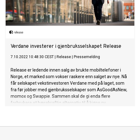
Verdane investerer i gjenbruksselskapet Release
7.10.2022 10:48:30 CEST
|
Release
|
Pressemelding
Release er ledende innen salg av brukte mobiltelefoner i
Norge, et marked som vokser raskere enn salget av nye. Nå
får selskapet vekstinvestoren Verdane med på laget, som
fra før jobber med gjenbruksselskaper som AsGoodAsNew,
momox og Swappie. Sammen skal de gi enda flere
forbrukere et bærekraftig alternativ til å kjøpe ny
mobiltelefon, og redusere mengden elektronisk avfall.