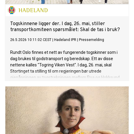
Togskinnene ligger der. I dag, 26. mai, stiller
transportkomiteen spørsmålet: Skal de tas i bruk?
26.5.2026 10:11:02 CEST
|
Hadeland IPR
|
Pressemelding
Rundt Oslo finnes et nett av fungerende togskinner som i
dag brukes til godstransport og beredskap. Ett av disse
nettene kalles "Togring Viken Vest". I dag, 26. mai, skal
Stortinget ta stilling til om regjeringen bør utrede
gjenåpningen av togstrekningen mellom Roa og Hokksund.
Togring Viken Vest binder sammen Drammensbanen ved
Hokksund og Gjøvikbanen ved Roa – via Hønefoss. Roa er
bare 55 minutter fra Oslo, Hokksund 44 minutter. Skinnene
er der allerede. En mulighetsstudie viser at behovet er stort
nok til å rettferdiggjøre statlige investeringer. Vi mener det
er på tide å gå lenger enn en utredning. Foreløpig dato for
behandling i Stortinget er 15. juni.