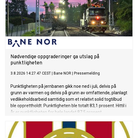
Nødvendige oppgraderinger ga utslag på
punktligheten
3.8.2026 14:27:47 CEST
|
Bane NOR
|
Pressemelding
Punktligheten på jernbanen gikk noe ned i juli, delvis på
grunn av varmen og delvis på grunn av omfattende, planlagt
vedlikeholdsarbeid samtidig som et relativt solid togtilbud
ble opprettholdt. Punktligheten ble totalt 83,1 prosent. Hittil i
år er punktligheten for hele landet 87,5 prosent.