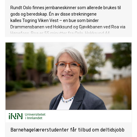
Rundt Oslo finnes jernbaneskinner som allerede brukes til
gods og beredskap. Én av disse strekningene
kalles Togring Viken Vest – en bue som binder
Drammensbanen ved Hokksund og Gjøvikbanen ved Roa via
Hønefoss. Roa er 55 minutter fra Oslo, Hokksund 44
minutter. Infrastrukturen er på plass. 26. mai anbefalte
transport- og kommunikasjonskomiteen å ikke utrede
gjenåpning av strekningen Roa–Hokksund for
persontransport. Saken stemmes over i Stortinget 15. juni.
Vi mener premisset for anbefalingen er feil. Roa–Hokksund
er med å løse nasjonale utfordringer.
Barnehagelærerstudenter får tilbud om deltidsjobb