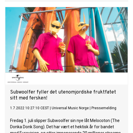
familieaffære. Møt “Luna Ferrari”, Keith og Jims søster.
Fruktene er ute av bildet, og bestemødre metter dem lenger
ikke, ettersom ulvene nå utvider appetitten sin til å omfatte
nesten hvem som helst. Sammen med sin søster gir de deg
nå den fryktinngytende, men fengende låten “Howling”, så
lås dørene, løp og gjem deg, ellers kan du ende opp i
magesekken til en gul ulv! Låten ble selvfølgelig spilt inn på
den mørke siden av månen, i Subwoolfers romstudio i et
stille hjørne kalt krater Manchester. “Howling” følger også
med en musikkvideo, som har premiere kl 16:00 i morgen.
Se den HER. Subwoolfer er galaksens største band, og
består av brødrene Keith og Ji
Subwoolfer fyller det utenomjordiske fruktfatet
sitt med fersken!
1.7.2022 10:27:10 CEST
|
Universal Music Norge
|
Pressemelding
Fredag 1. juli slipper Subwoolfer sin nye låt Melocoton (The
Donka Donk Song). Det har vært et hektisk år for bandet