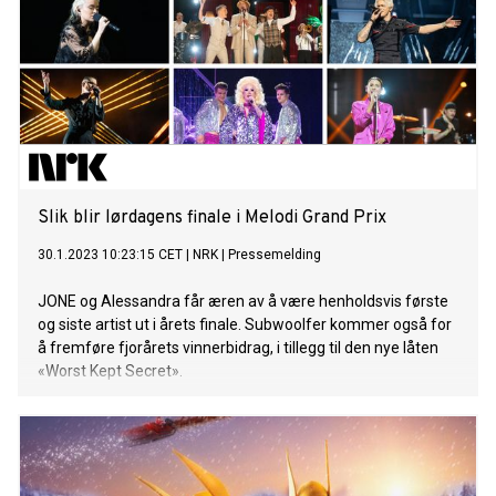
has been a wild ride. But we rode it. One question
remains…..who is Dj Astronaut!? See you on the other side
for Subwoolfer 2.0!”, sier Ben om det siste året. Subwoolfer
er galaksens største band, og består av brødrene Keith og
Jim. Duoen har vært aktiv i ca. 4,5 milliarder år, og har vært
bosatt på månen det siste århundret. Der har de brukt tiden
på å slappe av
Slik blir lørdagens finale i Melodi Grand Prix
30.1.2023 10:23:15 CET
|
NRK
|
Pressemelding
JONE og Alessandra får æren av å være henholdsvis første
og siste artist ut i årets finale. Subwoolfer kommer også for
å fremføre fjorårets vinnerbidrag, i tillegg til den nye låten
«Worst Kept Secret».