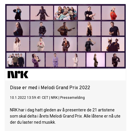
det siste århundret. Der har de brukt tiden på å slappe av,
pleie fansen og skrevet ny musikk. Nå har de kommet til
jorden for å delta i det viktigste og mest prestisjefylte
musikalske arrangementet i jordens historie; Melodi Grand
Prix 2022. Hør låten HER. Se musikkvideoen HER.
Subwoolfer opptrer i delfinale 3, som går av stabelen på
NRK1 lørdag 29. januar kl. 19.50. Etter jordisk tidsregning,
landet det jordboere på månen i 1969. En mann med navn
Neil ble fort hyllet som mannen med de sterkeste armene,
og han fortalte de historier fra jordkloden. De ble fort
bestevenner og Neil lovte brødrene å komme tilbake og
fortelle dem hvordan de kunne bli det største bandet på
hans planet også, og de mått
Disse er med i Melodi Grand Prix 2022
10.1.2022 13:59:41 CET
|
NRK
|
Pressemelding
NRK har i dag hatt gleden av å presentere de 21 artistene
som skal delta i årets Melodi Grand Prix. Alle låtene er nå ute
der du laster ned musikk.