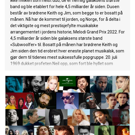
ikke hvilken som helst duo, de er nemlig galaksens største
band og ble etablert for hele 4,5 milliarder år siden. Duoen
består av brødrene Keith og Jim, som begge to er bosatt på
månen. Nå har de kommet til jorden, og Norge, for å delta i
det viktigste og mest prestisjefylte musikalske
arrangementet i jordens historie; Melodi Grand Prix 2022. For
4,5 milliarder år siden ble galaksens største band
«Subwoolfer» til. Bosatt på månen har brødrene Keith og
Jim siden den tid erobret hver eneste planet musikalsk, som
gjør dem til tidenes mest suksessfulle popgruppe. 20. juli
1969 dukket profeten Neil opp, som fort ble hyllet som
mannen med de sterkeste armene. Neil lovte brødrene å
komme tilbake og fortelle dem hvordan de kunne bli det
største bandet på hans plan