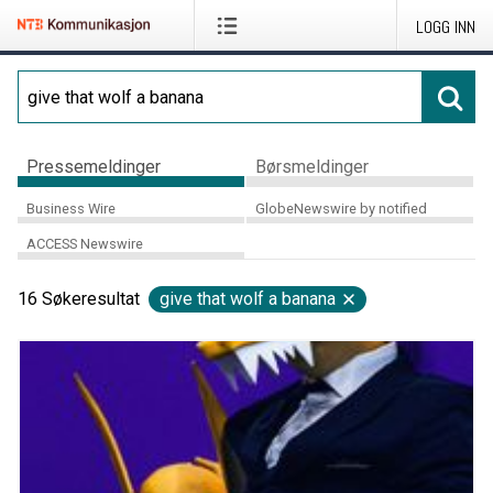
LOGG INN
Pressemeldinger
Børsmeldinger
Business Wire
GlobeNewswire by notified
ACCESS Newswire
16
Søkeresultat
give that wolf a banana