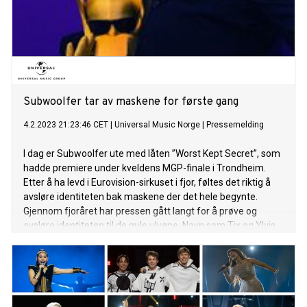
Subwoolfer tar av maskene for første gang
4.2.2023 21:23:46 CET
|
Universal Music Norge
|
Pressemelding
I dag er Subwoolfer ute med låten ”Worst Kept Secret”, som
hadde premiere under kveldens MGP-finale i Trondheim.
Etter å ha levd i Eurovision-sirkuset i fjor, føltes det riktig å
avsløre identiteten bak maskene der det hele begynte.
Gjennom fjoråret har pressen gått langt for å prøve og
avsløre identiteten til de gule ulvene. Navn som Tix og Ylvis
har vært nevnt, men det er nå bekreftet at det er Ben
Adams og Gaute Ormåsen som er bak Subwoolfer-duoen.
“It’s been the weirdest year of our lives - and keeping ‘the
worst kept secret in Norway’ has been challenging! From
Alan Walker to Tix to Ylvis to other randoms, the rumour mill