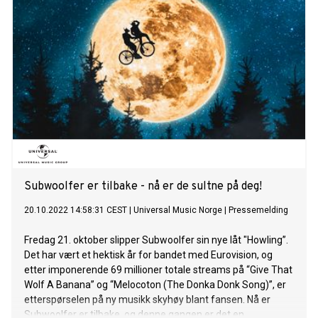
Subwoolfer. Subwoolfer er galaksens største band, og
består av brødrene Keith og Jim. Duoen har vært aktiv i ca.
4,5 milliarder år, og har vært bosatt på månen det siste
århundret. Der har de brukt tiden på å slappe av, pleie
fansen og skrevet ny musikk. Keith og Jim stakk av med en
10. plass i årets Eurovision finale, men reiste fornøyde hjem
til månen som åpenbare fan-favoritter. Etter finalen har
“Give That Wolf A Banana” klatret opp Top 10-listene i blant
annet Norge, Estland, Finland, Island, Latvia, Litauen, Sverige
og Ukraina, o
Subwoolfer er tilbake - nå er de sultne på deg!
20.10.2022 14:58:31 CEST
|
Universal Music Norge
|
Pressemelding
Fredag 21. oktober slipper Subwoolfer sin nye låt "Howling”.
Det har vært et hektisk år for bandet med Eurovision, og
etter imponerende 69 millioner totale streams på “Give That
Wolf A Banana” og “Melocoton (The Donka Donk Song)”, er
etterspørselen på ny musikk skyhøy blant fansen. Nå er
Subwoolfer er tilbake, og denne gangen er det en