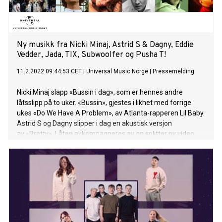
Ny musikk fra Nicki Minaj, Astrid S & Dagny, Eddie
Vedder, Jada, TIX, Subwoolfer og Pusha T!
11.2.2022 09:44:53 CET
|
Universal Music Norge
|
Pressemelding
Nicki Minaj slapp «Bussin i dag», som er hennes andre
låtsslipp på to uker. «Bussin», gjestes i likhet med forrige
ukes «Do We Have A Problem», av Atlanta-rapperen Lil Baby.
Astrid S og Dagny slipper i dag en akustisk versjon
av «Pretty». Låten akkompagneres av en splitter ny video
som blir tilgjengelig her fra kl. 14:00. Like før videopremiere
blir både Astrid S og Dagny å finne i chatten på YouTube.
Eddie Vedder er ute med Earthling som er Pearl Jam-
vokalistens første soloalbum siden 2011. Albumet er
produsert av Andrew Watt, som vant Grammy i
kategorien Producer of the Year, Non-Classical i fjor, og Elton
John gjester låta «Picture». I tillegg har blant andre Stevie
Wonder, Ringo Starr og Red Hot Chili Peppers-trommis Chad