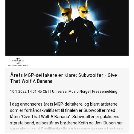
Yum Yum, fra musikkvideoen og danse sammen med en av
de to brødrene. Hør låten her. Se musikkvideoen her. For 4,5
milliarder år siden ble galaksens største band «Subwoolfer»
til. Bosatt på månen har brødrene Keith og Jim siden den tid
erobret hver eneste planet musikalsk, som gjør dem til
tidenes mest suksessfulle popgruppe. 20. juli 1969 dukket
profeten Neil opp, som fort ble hyllet som mannen med de
sterkeste armene. Neil lovte brødrene å komme tilbake og
fortelle dem hvordan de kunne bli det største bandet på
hans planet også, men f
Årets MGP-deltakere er klare: Subwoolfer - Give
That Wolf A Banana
10.1.2022 14:01:45 CET
|
Universal Music Norge
|
Pressemelding
I dag annonseres årets MGP-deltakere, og blant artistene
som er forhåndskvalifisert til finalen er Subwoolfer med
låten “Give That Wolf A Banana”. Subwoolfer er galaksens
største band, og består av brødrene Keith og Jim. Duoen har
vært aktiv i ca. 4,5 milliarder år, og har vært bosatt på månen