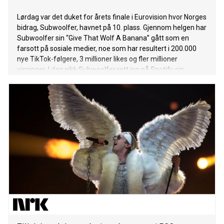
Lørdag var det duket for årets finale i Eurovision hvor Norges
bidrag, Subwoolfer, havnet på 10. plass. Gjennom helgen har
Subwoolfer sin “Give That Wolf A Banana” gått som en
farsott på sosiale medier, noe som har resultert i 200.000
nye TikTok-følgere, 3 millioner likes og fler millioner
visninger. I dag gikk Subwoolfer rett inn på Spotify sin
globale toppliste på #117 som et av de mest streamede
bidragene fra årets Eurovision, i tillegg er de #7 på den
globale viral-listen. De gule ulvene kan skilte med toppliste-
plasseringer over hele Europa, blant annet #6 i Sverige, #9 i
Ukraina og #30 i UK. Subwoolfer – Give That Wolf A Banana
Subwoolfer på TikTok Fullstendig oversikt over
listeplasseringer (Spotify charts): #34 Østerrike #47 Belgia
#8 Estland #10 Finland #33 Tyskland #2 Island #47 Irland
#8 Latvia #8 Litauen #28 Nederland #4 Norge #6 Sverige
#48 Sveits #9 Ukraina #30 UK