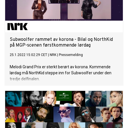
Smith bidratt på albumet. Danske Jada har tatt hjemlandet
med storm de siste årene og med sine ærlige, autentiske og
oppløftende låter har hun blitt en stor rollemodell og
inspirasjon for mange. I dag har hun sluppet
låten «Dangerous» og byr med denne på et nytt u
Subwoolfer rammet av korona - Bilal og NorthKid
på MGP-scenen førstkommende lørdag
25.1.2022 15:02:29 CET
|
NRK
|
Pressemelding
Melodi Grand Prix er sterkt berørt av korona. Kommende
lørdag må NorthKid steppe inn for Subwoolfer under den
tredje delfinalen.