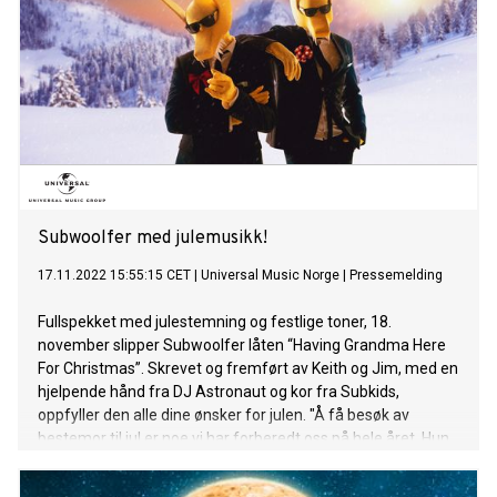
Subwoolfer med julemusikk!
17.11.2022 15:55:15 CET
|
Universal Music Norge
|
Pressemelding
Fullspekket med julestemning og festlige toner, 18.
november slipper Subwoolfer låten “Having Grandma Here
For Christmas”. Skrevet og fremført av Keith og Jim, med en
hjelpende hånd fra DJ Astronaut og kor fra Subkids,
oppfyller den alle dine ønsker for julen. "Å få besøk av
bestemor til jul er noe vi har forberedt oss på hele året. Hun
har vært en hard nøtt, men vi fikk endelig overtalt henne til å
fylle både hjertene og magene våre med juleglede”, sier