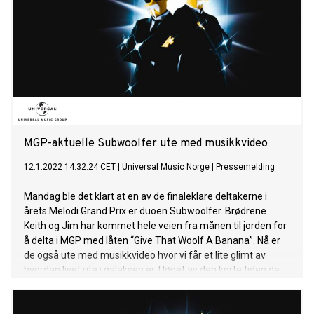
uskyld og reisen frem til det øyeblikket du får beskjed om å
slutte å oppføre deg som et barn "som kan være når som
helst de neste 50 årene", ifølge Costello. Amerikanske Sofia
Carson hyller kvinner verden over med låten LOUD: “LOUD is
meant for all of those young women and women worldwide
who are now louder than ever and who are the voices of
change and this song is inspired by and for them” PJ Harvey,
slapp i 2016 albumet The Hope Six Demolition Project.
Albumet, det niende
MGP-aktuelle Subwoolfer ute med musikkvideo
12.1.2022 14:32:24 CET
|
Universal Music Norge
|
Pressemelding
Mandag ble det klart at en av de finaleklare deltakerne i
årets Melodi Grand Prix er duoen Subwoolfer. Brødrene
Keith og Jim har kommet hele veien fra månen til jorden for
å delta i MGP med låten “Give That Woolf A Banana”. Nå er
de også ute med musikkvideo hvor vi får et lite glimt av
hvordan livet ute i galaksen er. I løpet av den korte tiden de
har vært på jorden, har Subwoolfer selvfølgelig klart å
komme seg på TikTok. Her kan du lære deg dansen, The