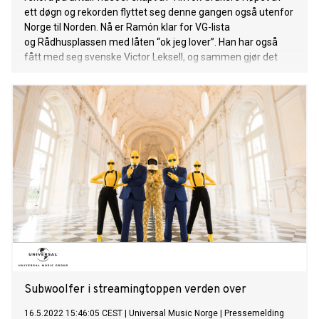
ett døgn og rekorden flyttet seg denne gangen også utenfor
Norge til Norden. Nå er Ramón klar for VG-lista
og Rådhusplassen med låten “ok jeg lover”. Han har også
fått med seg svenske Victor Leksell, og sammen gjør det
“leilo brenner” som slapp forrige uke. Ballinciaga, trioen med
de rosa finlandshettene,
Subwoolfer i streamingtoppen verden over
16.5.2022 15:46:05 CEST
|
Universal Music Norge
|
Pressemelding