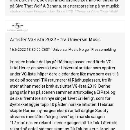
med Eurovision, og etter imponerende 20 millioner streams
på Give That Wolf A Banana, er etterspørselen på ny musikk
skyhøy blant fansen. Hør låten HER. “Etter at Give That Wolf
A Banana viste seg å være utrolig viktig for menneskene på
jorden og reddet flere liv, er det nå tid for å slippe vår neste
singel. Det er på tide å rette blikket mot en mindre kjent
frukt, nemlig Melocoton, bedre kjent som fersken. Selv om
Artister VG-lista 2022 - fra Universal Music
den ikke vil redde bestemoren din på samme måte som en
banan ville ha gjort, er det et viktig steg I Subwoolfers
16.6.2022 13:30:00 CEST
|
Universal Music Norge
|
Pressemelding
utforskning og forståelse av planeten dere mennesker
kaller jorden”, sier Subwoolfer selv om låten. Låten ble
Imorgen braker det løs på Rådhusplassen med årets VG-
selvfølgelig spilt inn på den mørke siden av månen, i
lista! Her er en oversikt over Universal artister som opptrer
Subwoolfers romstudio i et stille hjørne kalt krater
under VG-lista, håper dere gleder dere like mye som oss til å
Manchester. Melocoton (The Donka Donk Song) følger også
se de på scenen! TIX returnerer til Rådhusplassen, tre år
med en musikkvideo, som har premiere kl 13:00 i dag. Se
etter at han med et brak avsluttet VG-lista 2019. Denne
den HER. Subwoolfer er
gang står han på scenen sammen artistkollega El Papi, og
de skal fremføre sin nye singel “Livet Er Herlig”, som for
øyeblikket ligger topp 10 på den norske hitlisten. I februar
skapte Ramón ny norgesrekord i antall daglige Spotify
streams med låten “ok jeg lover” og i mai slo sangen
“17.mai” nok en rekord - denne gangen på TikTok. Låten slo
rekord på antall videoer skapt av TikTok-brukere i løpet av