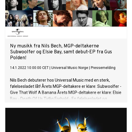
Ny musikk fra Nils Bech, MGP-deltakerne
Subwoolfer og Elsie Bay, samt debut-EP fra Gus
Polden!
14.1.2022 10:00:00 CET
|
Universal Music Norge
|
Pressemelding
Nils Bech debuterer hos Universal Music med en sterk,
følelsesladet låt! Årets MGP-deltakere er klare: Subwoolfer -
Give That Wolf A Banana Årets MGP-deltakere er klare: Elsie
Bay - Death Of Us Tidlig Forhold - En følelsesladet og
personlig debut-EP fra Gus Polden Elvis Costello slipper
albumet The Boy Named If i dag på Emi Records. Plata
består av 13 sanger og er produsert av Sebastian Krys og
Elvis Costello. Albumets fulle tittel er The Boy Named If (And
Other Children’s Stories) og er en hyllest til barndom og