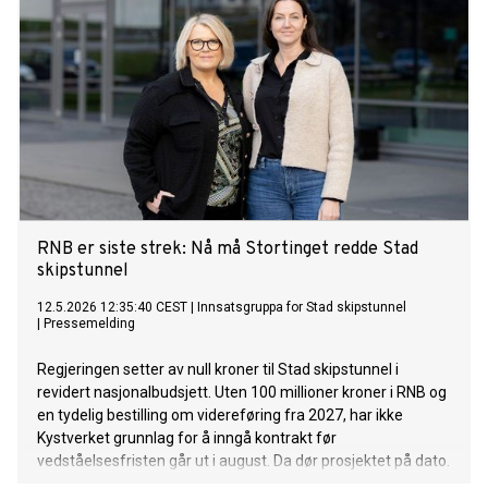
RNB er siste strek: Nå må Stortinget redde Stad
skipstunnel
12.5.2026 12:35:40 CEST
|
Innsatsgruppa for Stad skipstunnel
|
Pressemelding
Regjeringen setter av null kroner til Stad skipstunnel i
revidert nasjonalbudsjett. Uten 100 millioner kroner i RNB og
en tydelig bestilling om videreføring fra 2027, har ikke
Kystverket grunnlag for å inngå kontrakt før
vedståelsesfristen går ut i august. Da dør prosjektet på dato.