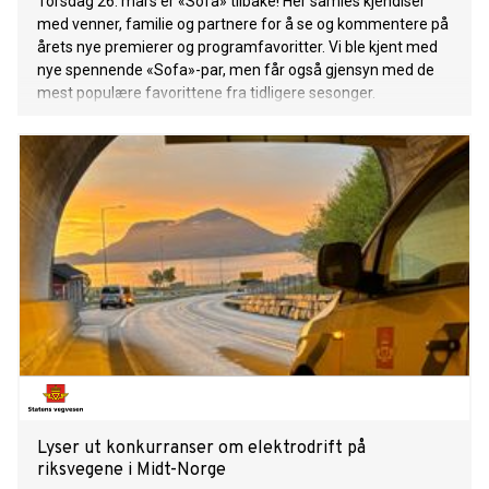
Torsdag 26. mars er «Sofa» tilbake! Her samles kjendiser
med venner, familie og partnere for å se og kommentere på
årets nye premierer og programfavoritter. Vi ble kjent med
nye spennende «Sofa»-par, men får også gjensyn med de
mest populære favorittene fra tidligere sesonger.
Lyser ut konkurranser om elektrodrift på
riksvegene i Midt-Norge