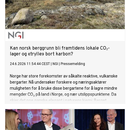
Kan norsk berggrunn bli framtidens lokale CO₂-
lager og «trylle» bort karbon?
24.6.2026 11:54:44 CEST
|
NGI
|
Pressemelding
Norge har store forekomster av såkalte reaktive, vulkanske
bergarter. Nå undersøker forskere og næringsaktører
muligheten for å bruke disse bergartene for å lagre mindre
mengder CO₂ på land i Norge, og nær utslippspunktene. Da
skjer det noe ganske elegant i naturens kjemi: Berget
reagerer med karbonet, som blir til stein.